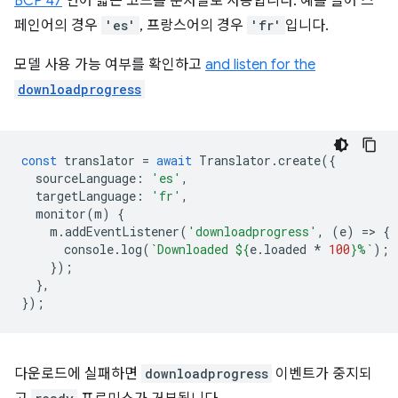
BCP 47
언어 짧은 코드를 문자열로 사용합니다. 예를 들어 스
페인어의 경우
'es'
, 프랑스어의 경우
'fr'
입니다.
모델 사용 가능 여부를 확인하고
and listen for the
downloadprogress
const
translator
=
await
Translator
.
create
({
sourceLanguage
:
'es'
,
targetLanguage
:
'fr'
,
monitor
(
m
)
{
m
.
addEventListener
(
'downloadprogress'
,
(
e
)
=
>
{
console
.
log
(
`Downloaded 
${
e
.
loaded
*
100
}
%`
);
});
},
});
다운로드에 실패하면
downloadprogress
이벤트가 중지되