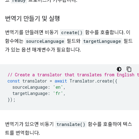
고
ready
프로미스가 거부됩니다.
번역기 만들기 및 실행
번역기를 만들려면 비동기
create()
함수를 호출합니다. 이
함수에는
sourceLanguage
필드와
targetLanguage
필드
가 있는 옵션 매개변수가 필요합니다.
// Create a translator that translates from English 
const
translator
=
await
Translator
.
create
({
sourceLanguage
:
'en'
,
targetLanguage
:
'fr'
,
});
번역기가 있으면 비동기
translate()
함수를 호출하여 텍스
트를 번역합니다.