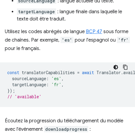
sourceLanguage
: langue actuelle du texte.
targetLanguage
: langue finale dans laquelle le
texte doit être traduit.
Utilisez les codes abrégés de langue
BCP 47
sous forme
de chaînes. Par exemple,
'es'
pour l'espagnol ou
'fr'
pour le français.
const
translatorCapabilities
=
await
Translator
.
avai
sourceLanguage
:
'es'
,
targetLanguage
:
'fr'
,
});
// 'available'
Écoutez la progression du téléchargement du modèle
avec l'événement
downloadprogress
: