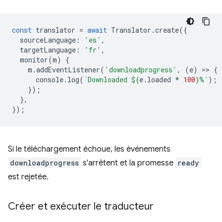
const
translator
=
await
Translator
.
create
({
sourceLanguage
:
'es'
,
targetLanguage
:
'fr'
,
monitor
(
m
)
{
m
.
addEventListener
(
'downloadprogress'
,
(
e
)
=
>
{
console
.
log
(
`Downloaded 
${
e
.
loaded
*
100
}
%`
);
});
},
});
Si le téléchargement échoue, les événements
downloadprogress
s'arrêtent et la promesse
ready
est rejetée.
Créer et exécuter le traducteur