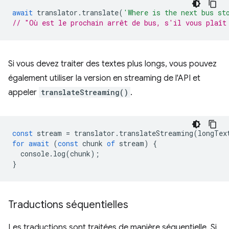
await
translator
.
translate
(
'Where is the next bus st
// "Où est le prochain arrêt de bus, s'il vous plaît
Si vous devez traiter des textes plus longs, vous pouvez
également utiliser la version en streaming de l'API et
appeler
translateStreaming()
.
const
stream
=
translator
.
translateStreaming
(
longTex
for
await
(
const
chunk
of
stream
)
{
console
.
log
(
chunk
);
}
Traductions séquentielles
Les traductions sont traitées de manière séquentielle. Si