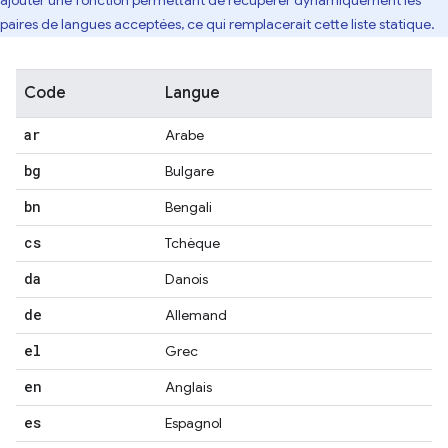
ajouter une fonction permettant de récupérer dynamiquement les
paires de langues acceptées, ce qui remplacerait cette liste statique.
Code
Langue
ar
Arabe
bg
Bulgare
bn
Bengali
cs
Tchèque
da
Danois
de
Allemand
el
Grec
en
Anglais
es
Espagnol