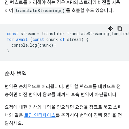
긴 텍스트를 처리해야 하는 경우 API의 스트리밍 버전을 사용
하여
translateStreaming()
를 호출할 수도 있습니다.
const
stream
=
translator
.
translateStreaming
(
longTex
for
await
(
const
chunk
of
stream
)
{
console
.
log
(
chunk
);
}
순차 번역
번역은 순차적으로 처리됩니다. 번역할 텍스트를 대량으로 전
송하면 이전 번역이 완료될 때까지 후속 번역이 차단됩니다.
요청에 대한 최상의 대답을 얻으려면 요청을 청크로 묶고 스피
너와 같은
로딩 인터페이스
를 추가하여 번역이 진행 중임을 전
달하세요.