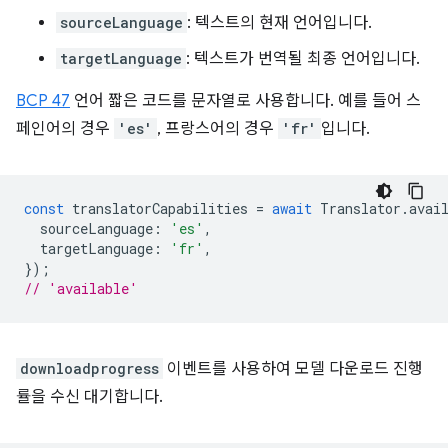
sourceLanguage
: 텍스트의 현재 언어입니다.
targetLanguage
: 텍스트가 번역될 최종 언어입니다.
BCP 47
언어 짧은 코드를 문자열로 사용합니다. 예를 들어 스
페인어의 경우
'es'
, 프랑스어의 경우
'fr'
입니다.
const
translatorCapabilities
=
await
Translator
.
avai
sourceLanguage
:
'es'
,
targetLanguage
:
'fr'
,
});
// 'available'
downloadprogress
이벤트를 사용하여 모델 다운로드 진행
률을 수신 대기합니다.