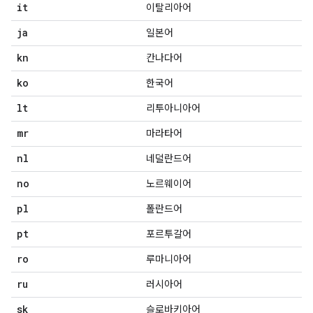
it
이탈리아어
ja
일본어
kn
칸나다어
ko
한국어
lt
리투아니아어
mr
마라타어
nl
네덜란드어
no
노르웨이어
pl
폴란드어
pt
포르투갈어
ro
루마니아어
ru
러시아어
sk
슬로바키아어