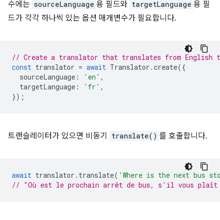
수에는
sourceLanguage
용 필드와
targetLanguage
용 필
드가 각각 하나씩 있는 옵션 매개변수가 필요합니다.
// Create a translator that translates from English 
const
translator
=
await
Translator
.
create
({
sourceLanguage
:
'en'
,
targetLanguage
:
'fr'
,
});
트랜슬레이터가 있으면 비동기
translate()
를 호출합니다.
await
translator
.
translate
(
'Where is the next bus st
// "Où est le prochain arrêt de bus, s'il vous plaît