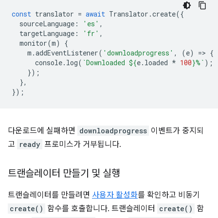
const
translator
=
await
Translator
.
create
({
sourceLanguage
:
'es'
,
targetLanguage
:
'fr'
,
monitor
(
m
)
{
m
.
addEventListener
(
'downloadprogress'
,
(
e
)
=
>
{
console
.
log
(
`Downloaded 
${
e
.
loaded
*
100
}
%`
);
});
},
});
다운로드에 실패하면
downloadprogress
이벤트가 중지되
고
ready
프로미스가 거부됩니다.
트랜슬레이터 만들기 및 실행
트랜슬레이터를 만들려면
사용자 활성화
를 확인하고 비동기
create()
함수를 호출합니다. 트랜슬레이터
create()
함