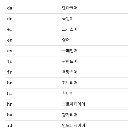
da
덴마크어
de
독일어
el
그리스어
en
영어
es
스페인어
fi
핀란드어
fr
프랑스어
he
히브리어
hi
힌디어
hr
크로아티아어
hu
헝가리어
id
인도네시아어