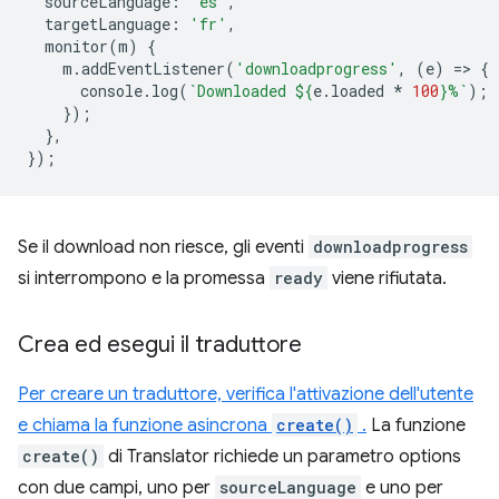
sourceLanguage
:
'es'
,
targetLanguage
:
'fr'
,
monitor
(
m
)
{
m
.
addEventListener
(
'downloadprogress'
,
(
e
)
=
>
{
console
.
log
(
`Downloaded 
${
e
.
loaded
*
100
}
%`
);
});
},
});
Se il download non riesce, gli eventi
downloadprogress
si interrompono e la promessa
ready
viene rifiutata.
Crea ed esegui il traduttore
Per creare un traduttore, verifica l'attivazione dell'utente
e chiama la funzione asincrona
create()
.
La funzione
create()
di Translator richiede un parametro options
con due campi, uno per
sourceLanguage
e uno per