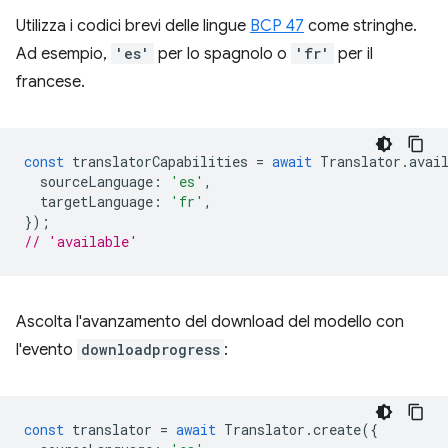
Utilizza i codici brevi delle lingue
BCP 47
come stringhe.
Ad esempio,
'es'
per lo spagnolo o
'fr'
per il
francese.
const
translatorCapabilities
=
await
Translator
.
avai
sourceLanguage
:
'es'
,
targetLanguage
:
'fr'
,
});
// 'available'
Ascolta l'avanzamento del download del modello con
l'evento
downloadprogress
:
const
translator
=
await
Translator
.
create
({