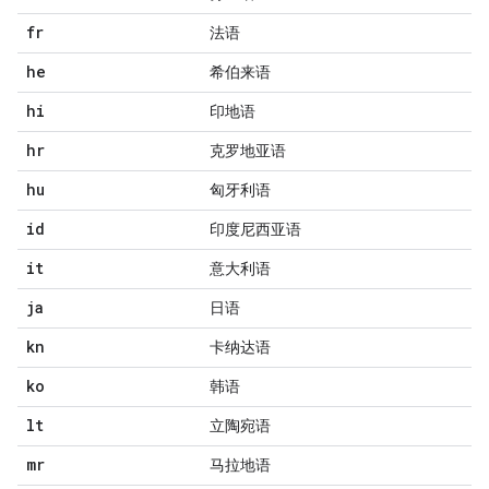
fr
法语
he
希伯来语
hi
印地语
hr
克罗地亚语
hu
匈牙利语
id
印度尼西亚语
it
意大利语
ja
日语
kn
卡纳达语
ko
韩语
lt
立陶宛语
mr
马拉地语