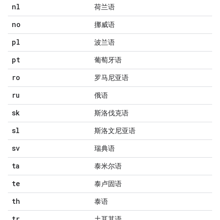
nl
荷兰语
no
挪威语
pl
波兰语
pt
葡萄牙语
ro
罗马尼亚语
ru
俄语
sk
斯洛伐克语
sl
斯洛文尼亚语
sv
瑞典语
ta
泰米尔语
te
泰卢固语
th
泰语
tr
土耳其语