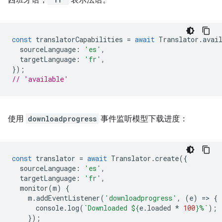
西班牙语，
表示法语。
const
translatorCapabilities
=
await
Translator
.
avai
sourceLanguage
:
'es'
,
targetLanguage
:
'fr'
,
});
// 'available'
使用
downloadprogress
事件监听模型下载进度：
const
translator
=
await
Translator
.
create
({
sourceLanguage
:
'es'
,
targetLanguage
:
'fr'
,
monitor
(
m
)
{
m
.
addEventListener
(
'downloadprogress'
,
(
e
)
=
>
{
console
.
log
(
`Downloaded 
${
e
.
loaded
*
100
}
%`
);
});