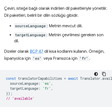
Çeviri, isteğe bağlı olarak indirilen dil paketleriyle yönetilir.
Dil paketleri, belirli bir dilin sözlüğü gibidir.
sourceLanguage
: Metnin mevcut dili.
targetLanguage
: Metnin çevrilmesi gereken son
dil.
Dizeler olarak
BCP 47
dil kısa kodlarını kullanın. Örneğin,
İspanyolca için
'es'
veya Fransızca için
'fr'
.
const
translatorCapabilities
=
await
Translator
.
avai
sourceLanguage
:
'es'
,
targetLanguage
:
'fr'
,
});
// 'available'