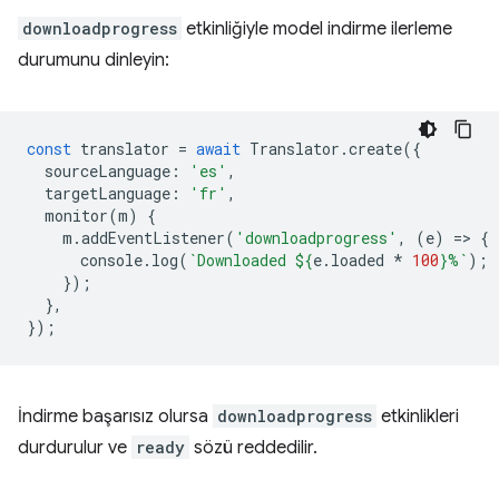
downloadprogress
etkinliğiyle model indirme ilerleme
durumunu dinleyin:
const
translator
=
await
Translator
.
create
({
sourceLanguage
:
'es'
,
targetLanguage
:
'fr'
,
monitor
(
m
)
{
m
.
addEventListener
(
'downloadprogress'
,
(
e
)
=
>
{
console
.
log
(
`Downloaded 
${
e
.
loaded
*
100
}
%`
);
});
},
});
İndirme başarısız olursa
downloadprogress
etkinlikleri
durdurulur ve
ready
sözü reddedilir.