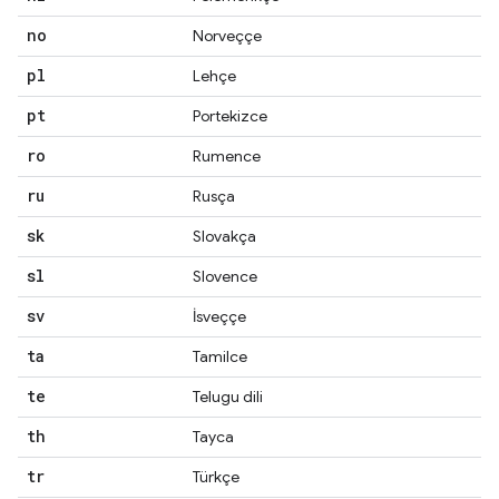
no
Norveççe
pl
Lehçe
pt
Portekizce
ro
Rumence
ru
Rusça
sk
Slovakça
sl
Slovence
sv
İsveççe
ta
Tamilce
te
Telugu dili
th
Tayca
tr
Türkçe