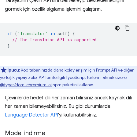
Tarayıcının Çeviri API'sini destekleyip desteklemediğini
görmek için özellik algılama işlemini çalıştırın.
if
(
'Translator'
in
self
)
{
// The Translator API is supported.
}
İpucu:
Kod tabanınızda daha kolay erişim için Prompt API ve diğer
yerleşik yapay zeka API'leri ile ilgili TypeScript türlerini almak üzere
@types/dom-chromium-ai
npm paketini kullanın.
Çevirilerde hedef dili her zaman bilirsiniz ancak kaynak dili
her zaman bilemeyebilirsiniz. Bu gibi durumlarda
Language Detector API
'yi kullanabilirsiniz.
Model indirme