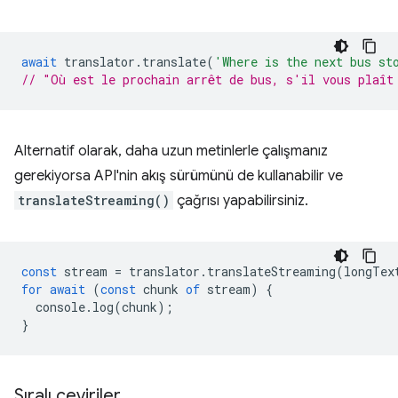
await
translator
.
translate
(
'Where is the next bus st
// "Où est le prochain arrêt de bus, s'il vous plaît
Alternatif olarak, daha uzun metinlerle çalışmanız
gerekiyorsa API'nin akış sürümünü de kullanabilir ve
translateStreaming()
çağrısı yapabilirsiniz.
const
stream
=
translator
.
translateStreaming
(
longTex
for
await
(
const
chunk
of
stream
)
{
console
.
log
(
chunk
);
}
Sıralı çeviriler