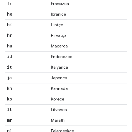
fr
Fransızca
he
İbranice
hi
Hintçe
hr
Hırvatça
hu
Macarca
id
Endonezce
it
İtalyanca
ja
Japonca
kn
Kannada
ko
Korece
lt
Litvanca
mr
Marathi
nl
Felemenkçe