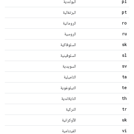
pl
البولندية
pt
البرتغالية
ro
الرومانية
ru
الروسية
sk
السلوفاكية
sl
السلوفينية
sv
السويدية
ta
التاميلية
te
التيلوغوية
th
التايلاندية
tr
التركية
uk
الأوكرانية
vi
الفيتنامية