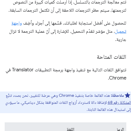
تتم معالجة الترجمات بالتسلسل. إذا أرسلت كميات كبيرة من النصوص
لترجمتها، سيتم حظر الترجمات اللاحقة إلى أن تكتمل الترجمات السابقة.
للحصول على أفضل استجابة لطلباتك، قسِّمها إلى أجزاء وأضِف
واجهة
تحميل
، مثل مؤشر تقدّم التحميل، للإشارة إلى أنّ عملية الترجمة لا تزال
جارية.
اللغات المتاحة
تتوافق اللغات التالية مع تنفيذ واجهة برمجة التطبيقات Translator في
Chrome.
ملاحظة:
هذه القائمة خاصة بتنفيذ Chrome وهي عرضة للتغيير. نحن بصدد تتبُّع
المشكلة رقم 68
لإضافة دالة لاسترداد أزواج اللغات المتوافقة بشكل ديناميكي، ما سيؤدي
إلى استبدال هذه القائمة الثابتة.
الرمز
اللغة