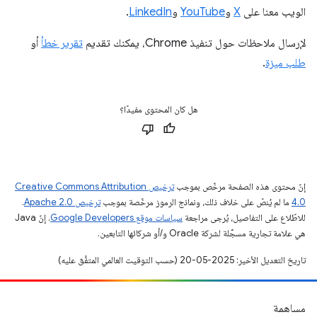
الويب معنا على
X
و
YouTube
و
LinkedIn
.
لإرسال ملاحظات حول تنفيذ Chrome، يمكنك تقديم
تقرير خطأ
أو
طلب ميزة
.
هل كان المحتوى مفيدًا؟
إنّ محتوى هذه الصفحة مرخّص بموجب
ترخيص Creative Commons Attribution
4.0‏
ما لم يُنصّ على خلاف ذلك، ونماذج الرموز مرخّصة بموجب
ترخيص Apache 2.0‏
.
للاطّلاع على التفاصيل، يُرجى مراجعة
سياسات موقع Google Developers‏
. إنّ Java
هي علامة تجارية مسجَّلة لشركة Oracle و/أو شركائها التابعين.
تاريخ التعديل الأخير: 2025-05-20 (حسب التوقيت العالمي المتفَّق عليه)
مساهمة