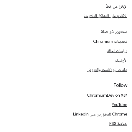
الإبلاغ عن خطأ
الاطّلاع على المشاكل المفتوحة
محتوى ذو صلة
تحديثات Chromium
دراسات الحالة
الأرشيف
ملفات البودكاست والعروض
Follow
@ChromiumDev on X
YouTube
Chrome للمطوّرين على LinkedIn
خلاصة RSS