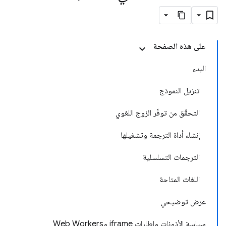
على هذه الصفحة
البدء
تنزيل النموذج
التحقّق من توفّر الزوج اللغوي
إنشاء أداة الترجمة وتشغيلها
الترجمات التسلسلية
اللغات المتاحة
عرض توضيحي
سياسة الأذونات وإطارات iframe وWeb Workers