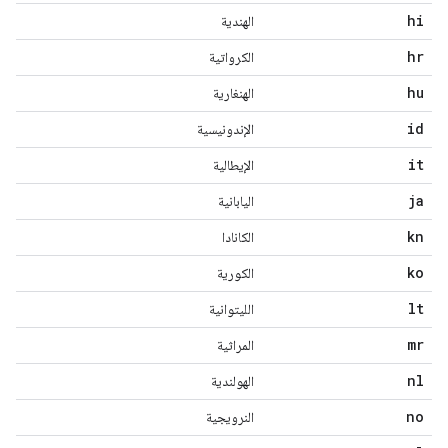
hi
الهندية
hr
الكرواتية
hu
الهنغارية
id
الإندونيسية
it
الإيطالية
ja
اليابانية
kn
الكانادا
ko
الكورية
lt
الليتوانية
mr
المراثية
nl
الهولندية
no
النرويجية