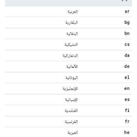
ar
العربية
bg
البلغارية
bn
البنغالية
cs
التشيكية
da
الدنماركية
de
الألمانية
el
اليونانية
en
الإنجليزية
es
الإسبانية
fi
الفنلندية
fr
الفرنسية
he
العبرية