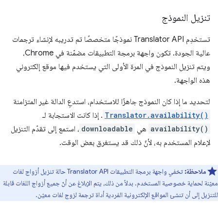
تنزيل النموذج
تستخدِم Translator API نموذجًا متخصصًا تم تدريبه لإنشاء ترجمات
عالية الجودة. تكون واجهة برمجة التطبيقات مضمّنة في Chrome،
ويتم تنزيل النموذج في المرة الأولى التي يستخدم فيها موقع إلكتروني
هذه الواجهة.
لتحديد ما إذا كان النموذج جاهزًا للاستخدام، استدعِ الدالة غير المتزامنة
Translator.availability()
. إذا كانت الاستجابة لـ
availability()
هي
downloadable
، استمع إلى تقدّم التنزيل
لإعلام المستخدم به، لأنّ ذلك قد يستغرق بعض الوقت.
ملاحظة:
تخفي واجهة برمجة التطبيقات Translator API حالة تنزيل أزواج لغات
معيّنة لحماية خصوصية المستخدم. بدلاً من ذلك، يتم الإبلاغ عن أنّ جميع أزواج اللغات قابلة
للتنزيل إلى أن تنشئ المواقع الإلكترونية الفردية أداة ترجمة لزوج لغات معيّن.