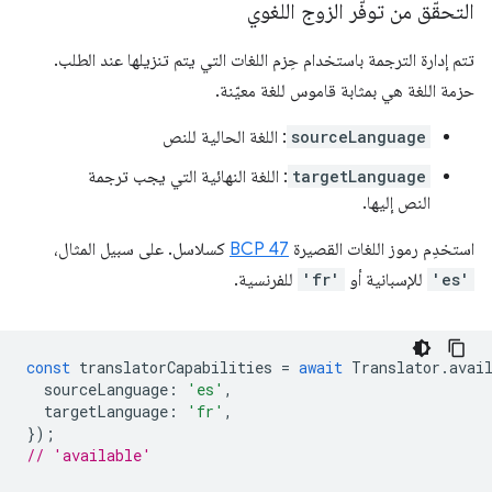
التحقّق من توفّر الزوج اللغوي
تتم إدارة الترجمة باستخدام حِزم اللغات التي يتم تنزيلها عند الطلب.
حزمة اللغة هي بمثابة قاموس للغة معيّنة.
sourceLanguage
: اللغة الحالية للنص
targetLanguage
: اللغة النهائية التي يجب ترجمة
النص إليها.
استخدِم رموز اللغات القصيرة
BCP 47
كسلاسل. على سبيل المثال،
'es'
للإسبانية أو
'fr'
للفرنسية.
const
translatorCapabilities
=
await
Translator
.
avai
sourceLanguage
:
'es'
,
targetLanguage
:
'fr'
,
});
// 'available'