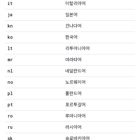
it
이탈리아어
ja
일본어
kn
칸나다어
ko
한국어
lt
리투아니아어
mr
마라타어
nl
네덜란드어
no
노르웨이어
pl
폴란드어
pt
포르투갈어
ro
루마니아어
ru
러시아어
sk
슬로바키아어