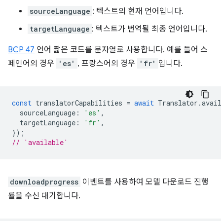
sourceLanguage
: 텍스트의 현재 언어입니다.
targetLanguage
: 텍스트가 번역될 최종 언어입니다.
BCP 47
언어 짧은 코드를 문자열로 사용합니다. 예를 들어 스
페인어의 경우
'es'
, 프랑스어의 경우
'fr'
입니다.
const
translatorCapabilities
=
await
Translator
.
avai
sourceLanguage
:
'es'
,
targetLanguage
:
'fr'
,
});
// 'available'
downloadprogress
이벤트를 사용하여 모델 다운로드 진행
률을 수신 대기합니다.