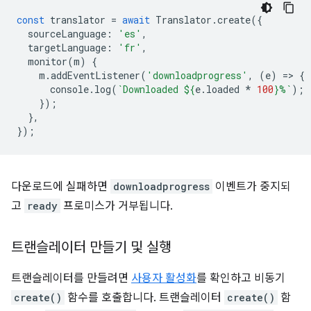
const
translator
=
await
Translator
.
create
({
sourceLanguage
:
'es'
,
targetLanguage
:
'fr'
,
monitor
(
m
)
{
m
.
addEventListener
(
'downloadprogress'
,
(
e
)
=
>
{
console
.
log
(
`Downloaded 
${
e
.
loaded
*
100
}
%`
);
});
},
});
다운로드에 실패하면
downloadprogress
이벤트가 중지되
고
ready
프로미스가 거부됩니다.
트랜슬레이터 만들기 및 실행
트랜슬레이터를 만들려면
사용자 활성화
를 확인하고 비동기
create()
함수를 호출합니다. 트랜슬레이터
create()
함