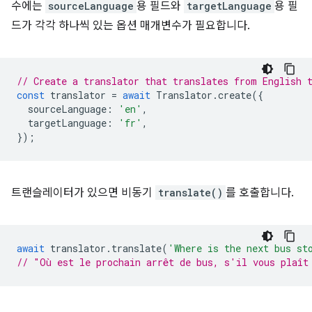
수에는
sourceLanguage
용 필드와
targetLanguage
용 필
드가 각각 하나씩 있는 옵션 매개변수가 필요합니다.
// Create a translator that translates from English 
const
translator
=
await
Translator
.
create
({
sourceLanguage
:
'en'
,
targetLanguage
:
'fr'
,
});
트랜슬레이터가 있으면 비동기
translate()
를 호출합니다.
await
translator
.
translate
(
'Where is the next bus st
// "Où est le prochain arrêt de bus, s'il vous plaît