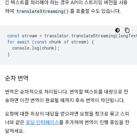
긴 텍스트를 처리해야 하는 경우 API의 스트리밍 버전을 사용
하여
translateStreaming()
를 호출할 수도 있습니다.
const
stream
=
translator
.
translateStreaming
(
longTex
for
await
(
const
chunk
of
stream
)
{
console
.
log
(
chunk
);
}
순차 번역
번역은 순차적으로 처리됩니다. 번역할 텍스트를 대량으로 전
송하면 이전 번역이 완료될 때까지 후속 번역이 차단됩니다.
요청에 대한 최상의 대답을 얻으려면 요청을 청크로 묶고 스피
너와 같은
로딩 인터페이스
를 추가하여 번역이 진행 중임을 전
달하세요.