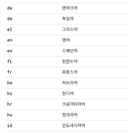
da
덴마크어
de
독일어
el
그리스어
en
영어
es
스페인어
fi
핀란드어
fr
프랑스어
he
히브리어
hi
힌디어
hr
크로아티아어
hu
헝가리어
id
인도네시아어