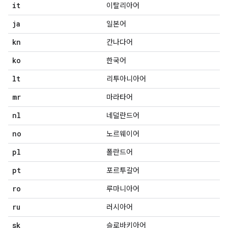
it
이탈리아어
ja
일본어
kn
칸나다어
ko
한국어
lt
리투아니아어
mr
마라타어
nl
네덜란드어
no
노르웨이어
pl
폴란드어
pt
포르투갈어
ro
루마니아어
ru
러시아어
sk
슬로바키아어