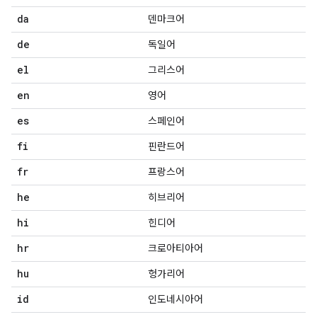
da
덴마크어
de
독일어
el
그리스어
en
영어
es
스페인어
fi
핀란드어
fr
프랑스어
he
히브리어
hi
힌디어
hr
크로아티아어
hu
헝가리어
id
인도네시아어