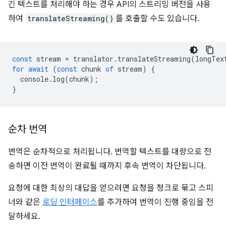
긴 텍스트를 처리해야 하는 경우 API의 스트리밍 버전을 사용
하여
translateStreaming()
를 호출할 수도 있습니다.
const
stream
=
translator
.
translateStreaming
(
longTex
for
await
(
const
chunk
of
stream
)
{
console
.
log
(
chunk
);
}
순차 번역
번역은 순차적으로 처리됩니다. 번역할 텍스트를 대량으로 전
송하면 이전 번역이 완료될 때까지 후속 번역이 차단됩니다.
요청에 대한 최상의 대답을 얻으려면 요청을 청크로 묶고 스피
너와 같은
로딩 인터페이스
를 추가하여 번역이 진행 중임을 전
달하세요.