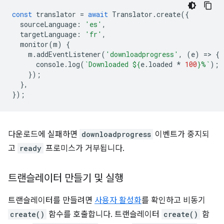
const
translator
=
await
Translator
.
create
({
sourceLanguage
:
'es'
,
targetLanguage
:
'fr'
,
monitor
(
m
)
{
m
.
addEventListener
(
'downloadprogress'
,
(
e
)
=
>
{
console
.
log
(
`Downloaded 
${
e
.
loaded
*
100
}
%`
);
});
},
});
다운로드에 실패하면
downloadprogress
이벤트가 중지되
고
ready
프로미스가 거부됩니다.
트랜슬레이터 만들기 및 실행
트랜슬레이터를 만들려면
사용자 활성화
를 확인하고 비동기
create()
함수를 호출합니다. 트랜슬레이터
create()
함