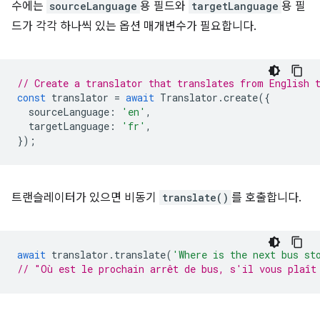
수에는
sourceLanguage
용 필드와
targetLanguage
용 필
드가 각각 하나씩 있는 옵션 매개변수가 필요합니다.
// Create a translator that translates from English 
const
translator
=
await
Translator
.
create
({
sourceLanguage
:
'en'
,
targetLanguage
:
'fr'
,
});
트랜슬레이터가 있으면 비동기
translate()
를 호출합니다.
await
translator
.
translate
(
'Where is the next bus st
// "Où est le prochain arrêt de bus, s'il vous plaît