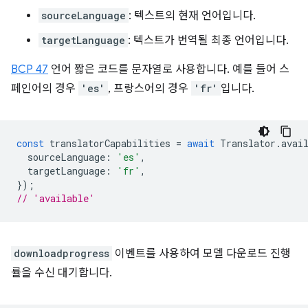
sourceLanguage
: 텍스트의 현재 언어입니다.
targetLanguage
: 텍스트가 번역될 최종 언어입니다.
BCP 47
언어 짧은 코드를 문자열로 사용합니다. 예를 들어 스
페인어의 경우
'es'
, 프랑스어의 경우
'fr'
입니다.
const
translatorCapabilities
=
await
Translator
.
avai
sourceLanguage
:
'es'
,
targetLanguage
:
'fr'
,
});
// 'available'
downloadprogress
이벤트를 사용하여 모델 다운로드 진행
률을 수신 대기합니다.