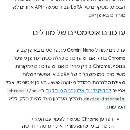
הבסיס. משקלים של LoRA עבור ממשקי API אחרים לא
מורדים באופן יזום.
עדכונים אוטומטיים של מודלים
עדכונים למודל Gemini Nano מתפרסמים באופן קבוע.
‫Chrome בודק אם יש עדכונים כאלה כשהדפדפן מופעל.
בנוסף, Chrome בודק מדי יום אם יש עדכונים למקורות
משלימים, כמו משקלים של LoRA. אי אפשר לשלוח
שאילתה לגרסת המודל מ-JavaScript באופן אוטומטי, אבל
אפשר
לבדוק ידנית איזו גרסה מותקנת
ב-
chrome://on-
device-internals
. תהליך העדכון נועד להיות חלק וללא
הפרעות:
דפדפן Chrome ממשיך לפעול עם המודל
הנוכחי בזמן שהוא מוריד את הגרסה החדשה