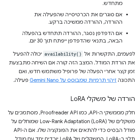
מתחדש.
אם סוגרים את הכרטיסייה שהפעילה את
ההורדה, ההורדה ממשיכה ברקע.
אם הדפדפן נסגר, ההורדה תתחדש בהפעלה
הבאה, בתנאי שהדפדפן ייפתח תוך 30 יום.
לפעמים, התקשרות אל
availability()
יכולה להפעיל
את הורדת המודל. המצב הזה קורה אם השיחה מתבצעת
זמן קצר אחרי הפעלה של פרופיל משתמש חדש, ואם
התכונה
זיהוי תרמיות שמבוסס על Gemini Nano
פעילה.
הורדה של משקלי Lo
RA
חלק מממשקי ה-API, כמו Proofreader API, מסתמכים על
משקלים של Low-Rank Adaptation (LoRA)‎ שמוחלים על
מודל הבסיס כדי להתאים את הפונקציה שלו. אם ה-API
תלוי ב-LoRA, המשקלים של LoRA יורדים יחד עם מודל