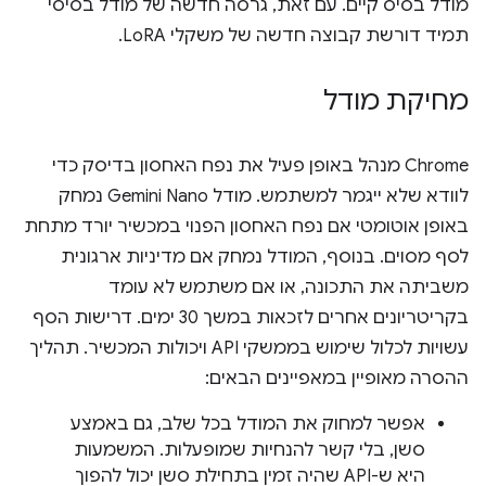
מודל בסיס קיים. עם זאת, גרסה חדשה של מודל בסיסי
תמיד דורשת קבוצה חדשה של משקלי LoRA.
מחיקת מודל
‫Chrome מנהל באופן פעיל את נפח האחסון בדיסק כדי
לוודא שלא ייגמר למשתמש. מודל Gemini Nano נמחק
באופן אוטומטי אם נפח האחסון הפנוי במכשיר יורד מתחת
לסף מסוים. בנוסף, המודל נמחק אם מדיניות ארגונית
משביתה את התכונה, או אם משתמש לא עומד
בקריטריונים אחרים לזכאות במשך 30 ימים. דרישות הסף
עשויות לכלול שימוש בממשקי API ויכולות המכשיר. תהליך
ההסרה מאופיין במאפיינים הבאים:
אפשר למחוק את המודל בכל שלב, גם באמצע
סשן, בלי קשר להנחיות שמופעלות. המשמעות
היא ש-API שהיה זמין בתחילת סשן יכול להפוך