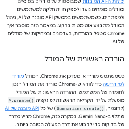
יכולות ה-AI המובנות
שמבוססות על מודלים בסיסיים
ומודלים מומחים נועדו לספק חוויה חלקה למשתמשים
ולמפתחים. כשמשתמשים בממשק API מובנה של AI, ניהול
המודל מתבצע אוטומטית ברקע. במאמר הזה מוסבר איך
Chrome מטפל בהורדות, בעדכונים ובמחיקות של מודלים
של AI.
הורדה ראשונית של המודל
כשמשתמש מוריד או מעדכן את Chrome, המודל
מוריד
לפי דרישה
כדי לוודא ש-Chrome מוריד את המודל הנכון
לחומרה של המשתמש. ההורדה הראשונית של המודל
מופעלת על ידי הקריאה הראשונה לפונקציה
*.create()
(לדוגמה,
Summarizer.create()
) של כל
API מובנה של AI
שתלוי ב-Gemini Nano. במקרה כזה, Chrome מריץ סדרה
של בדיקות כדי לקבוע את דרך הפעולה הטובה ביותר.