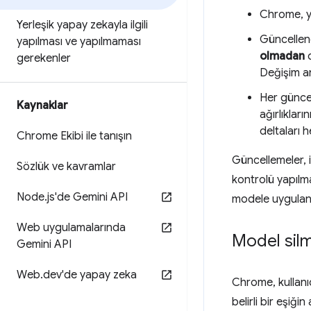
Chrome, y
Yerleşik yapay zekayla ilgili
Güncellen
yapılması ve yapılmaması
olmadan
d
gerekenler
Değişim an
Her güncel
Kaynaklar
ağırlıklar
deltaları 
Chrome Ekibi ile tanışın
Güncellemeler, i
Sözlük ve kavramlar
kontrolü yapılma
Node
.
js'de Gemini API
modele uygulana
Web uygulamalarında
Model sil
Gemini API
Web
.
dev'de yapay zeka
Chrome, kullanıc
belirli bir eşiği