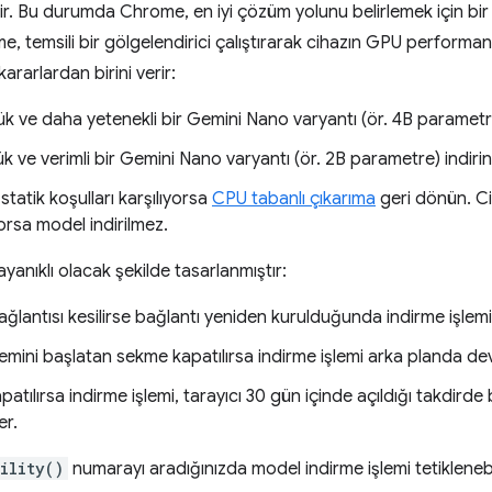
nir. Bu durumda Chrome, en iyi çözüm yolunu belirlemek için bir d
e, temsili bir gölgelendirici çalıştırarak cihazın GPU performa
ararlardan birini verir:
 ve daha yetenekli bir Gemini Nano varyantı (ör. 4B parametre)
 ve verimli bir Gemini Nano varyantı (ör. 2B parametre) indirin
statik koşulları karşılıyorsa
CPU tabanlı çıkarıma
geri dönün. C
orsa model indirilmez.
ayanıklı olacak şekilde tasarlanmıştır:
ağlantısı kesilirse bağlantı yeniden kurulduğunda indirme işlem
lemini başlatan sekme kapatılırsa indirme işlemi arka planda d
apatılırsa indirme işlemi, tarayıcı 30 gün içinde açıldığı takdir
r.
ility()
numarayı aradığınızda model indirme işlemi tetiklenebil