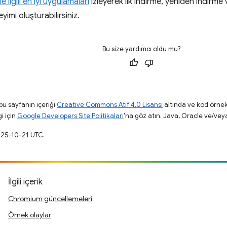
 ilgili en iyi uygulamaları
izleyerek ilk indirme, yeniden indirme 
eyimi oluşturabilirsiniz.
Bu size yardımcı oldu mu?
 bu sayfanın içeriği
Creative Commons Atıf 4.0 Lisansı
altında ve kod örnek
gi için
Google Developers Site Politikaları
'na göz atın. Java, Oracle ve/veya s
025-10-21 UTC.
İlgili içerik
Chromium güncellemeleri
Örnek olaylar