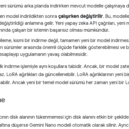
eni sürümü arka planda indirirken mevcut modelle çalışmaya 
en model indirildikten sonra
çalışırken değiştirilir
. Bu, modell
eğiştirildiği anlamına gelir. Yeni yapay zeka API çağrıları, yeni 
ında çalışan bir istemin başarısız olması mümkündür.
leme, kısmi bir indirme değil, tamamen yeni bir model indirmes
ının sürümler arasında önemli ölçüde farklılık gösterebilmesi ve
hesaplayıp uygulamanın yavaş olabilmesidir.
lk indirme işlemiyle aynı koşullara tabidir. Ancak, bir model zate
z. LoRA ağırlıkları da güncellenebilir. LoRA ağırlıklarının yeni 
bilir. Ancak yeni bir temel model sürümü her zaman yeni bir LoR
me
ının disk alanının tükenmemesi için disk alanını etkin bir şekilde
n altına düşerse Gemini Nano modeli otomatik olarak silinir. Ayrıca