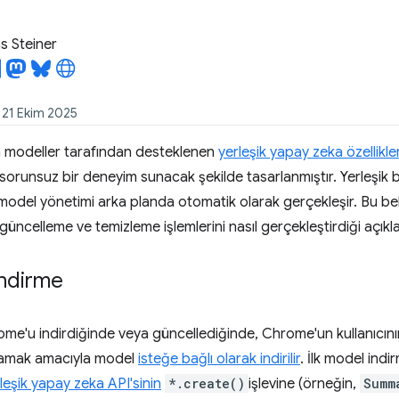
 Steiner
: 21 Ekim 2025
 modeller tarafından desteklenen
yerleşik yapay zeka özellikler
çin sorunsuz bir deneyim sunacak şekilde tasarlanmıştır. Yerleşik 
 model yönetimi arka planda otomatik olarak gerçekleşir. Bu 
güncelleme ve temizleme işlemlerini nasıl gerçekleştirdiği açık
indirme
hrome'u indirdiğinde veya güncellediğinde, Chrome'un kullanıcın
ğlamak amacıyla model
isteğe bağlı olarak indirilir
. İlk model indi
leşik yapay zeka API'sinin
*.create()
işlevine (örneğin,
Summ