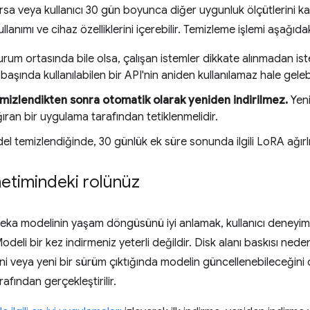
ırsa veya kullanıcı 30 gün boyunca diğer uygunluk ölçütlerini k
lanımı ve cihaz özelliklerini içerebilir. Temizleme işlemi aşağıdaki
rum ortasında bile olsa, çalışan istemler dikkate alınmadan isted
aşında kullanılabilen bir API'nin aniden kullanılamaz hale geleb
mizlendikten sonra otomatik olarak yeniden indirilmez.
Yeni
ağıran bir uygulama tarafından tetiklenmelidir.
l temizlendiğinde, 30 günlük ek süre sonunda ilgili LoRA ağırlık
etimindeki rolünüz
zeka modelinin yaşam döngüsünü iyi anlamak, kullanıcı deneyim
odeli bir kez indirmeniz yeterli değildir. Disk alanı baskısı ned
ni veya yeni bir sürüm çıktığında modelin güncellenebileceğini 
rafından gerçekleştirilir.