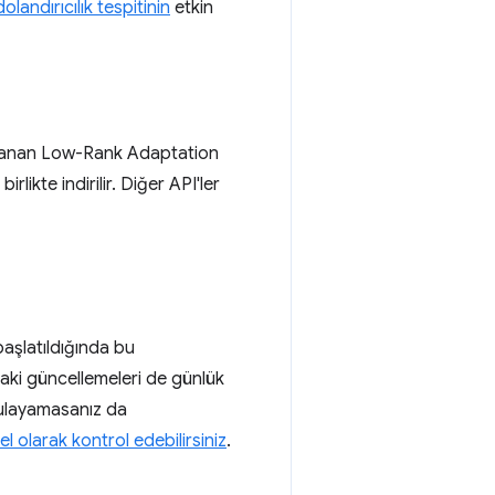
landırıcılık tespitinin
etkin
ygulanan Low-Rank Adaptation
rlikte indirilir. Diğer API'ler
aşlatıldığında bu
daki güncellemeleri de günlük
gulayamasanız da
 olarak kontrol edebilirsiniz
.