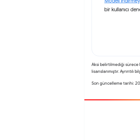
Modeli indirmeyle
bir kullanıcı den
Aksi belirtilmediği sürece
lisanslanmıştır. Ayrıntılı bil
Son güncelleme tarihi: 2
Katkıda bulun
Hata bildirin
Açık sorunlara bakın