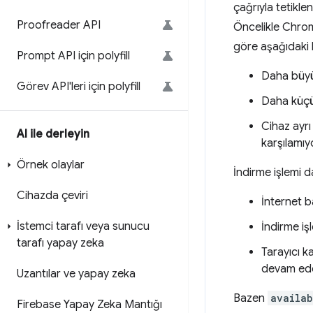
çağrıyla tetikle
Proofreader API
Öncelikle Chrom
göre aşağıdaki k
Prompt API için polyfill
Daha büyük
Görev API'leri için polyfill
Daha küçük
Cihaz ayrı 
AI ile derleyin
karşılamıy
Örnek olaylar
İndirme işlemi d
Cihazda çeviri
İnternet b
İstemci tarafı veya sunucu
İndirme iş
tarafı yapay zeka
Tarayıcı k
devam ede
Uzantılar ve yapay zeka
Bazen
availab
Firebase Yapay Zeka Mantığı