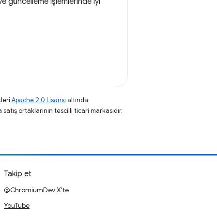
ve güncelleme işlemlerinde iyi
leri
Apache 2.0 Lisansı
altında
atış ortaklarının tescilli ticari markasıdır.
Takip et
@ChromiumDev X'te
YouTube