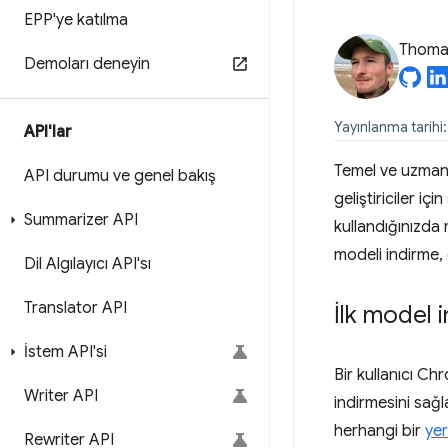
EPP'ye katılma
Thomas
Demoları deneyin
Yayınlanma tarihi
API'lar
Temel ve uzman
API durumu ve genel bakış
geliştiriciler i
Summarizer API
kullandığınızda
modeli indirme, 
Dil Algılayıcı API'sı
Translator API
İlk model 
İstem API'si
Bir kullanıcı C
Writer API
indirmesini sa
herhangi bir
yer
Rewriter API