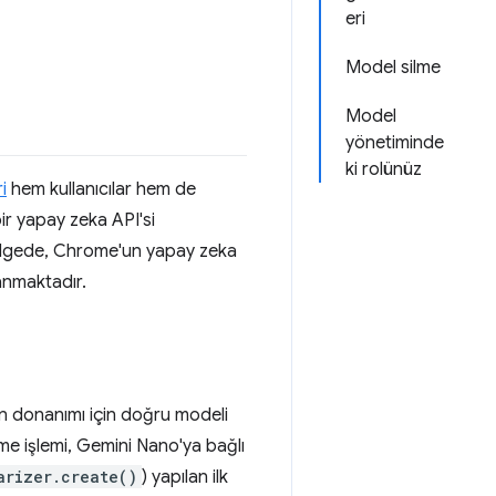
eri
Model silme
Model
yönetiminde
ki rolünüz
i
hem kullanıcılar hem de
bir yapay zeka API'si
belgede, Chrome'un yapay zeka
lanmaktadır.
ın donanımı için doğru modeli
rme işlemi, Gemini Nano'ya bağlı
arizer.create()
) yapılan ilk