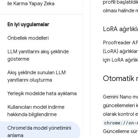
profili başlatıl
ile Karma Yapay Zeka
olması halinde 
En iyi uygulamalar
Lo
RA ağırlık
Önbellek modelleri
Proofreader API
(LoRA) ağırlıklar
LLM yanıtlarını akış şeklinde
gösterme
için LoRA ağırlık
Akış şeklinde sunulan LLM
Otomatik 
yanıtlarını oluşturma
Yerleşik modelde hata ayıklama
Gemini Nano mod
güncellemeleri 
Kullanıcıları model indirme
olarak kontrol
hakkında bilgilendirme
chrome://on-
Chrome'da model yönetimini
Güncelleme süre
anlama