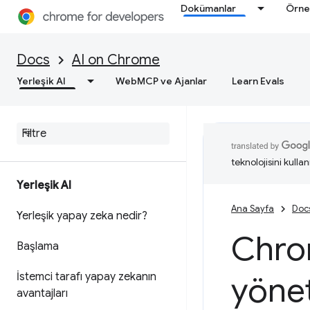
Dokümanlar
Örne
Docs
AI on Chrome
Yerleşik AI
WebMCP ve Ajanlar
Learn Evals
teknolojisini kullan
Yerleşik AI
Ana Sayfa
Doc
Yerleşik yapay zeka nedir?
Chro
Başlama
İstemci tarafı yapay zekanın
yöne
avantajları