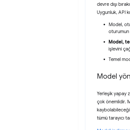
devre dışı bırak
Uygunluk, API kul
Model, otu
oturumun b
Model, te
işlevini ç
Temel mode
Model yön
Yerleşik yapay 
çok önemlidir. M
kaybolabileceği
tümü tarayıcı ta