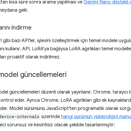
dıktan kısa süre sonra arama yapılması ve
Gemini Nano destekli do
meydana gelir.
larını indirme
 gibi bazı API'ler, işlevini özelleştirmek için temel modele u
ını kullanır. API, LoRA'ya bağlıysa LoRA ağırlıkları temel modelle bi
ları proaktif olarak indirilmez.
model güncellemeleri
el güncellemeleri düzenli olarak yayınlanır. Chrome, tarayıcı b
kontrol eder. Ayrıca Chrome, LoRA ağırlıkları gibi ek kaynaklar
 eder. Model sürümünü JavaScript'ten programatik olarak sor
device-internals
üzerinde
hangi sürümün yüklendiğini manuel
ci sorunsuz ve kesintisiz olacak şekilde tasarlanmıştır: