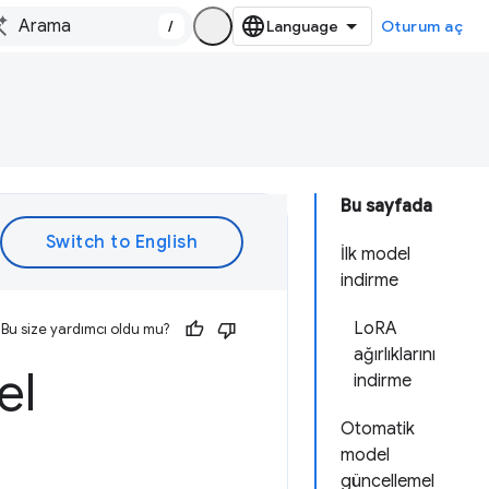
/
Oturum aç
Bu sayfada
İlk model
indirme
LoRA
Bu size yardımcı oldu mu?
ağırlıklarını
el
indirme
Otomatik
model
güncellemel