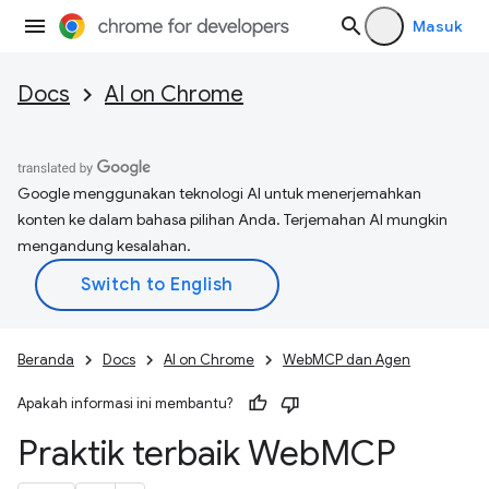
Masuk
Docs
AI on Chrome
Google menggunakan teknologi AI untuk menerjemahkan
konten ke dalam bahasa pilihan Anda. Terjemahan AI mungkin
mengandung kesalahan.
Beranda
Docs
AI on Chrome
WebMCP dan Agen
Apakah informasi ini membantu?
Praktik terbaik Web
MCP