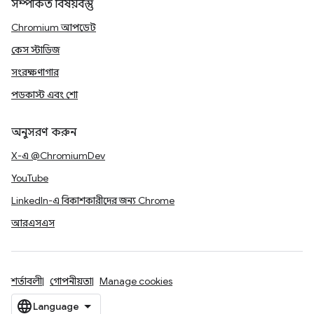
সম্পর্কিত বিষয়বস্তু
Chromium আপডেট
কেস স্টাডিজ
সংরক্ষণাগার
পডকাস্ট এবং শো
অনুসরণ করুন
X-এ @ChromiumDev
YouTube
LinkedIn-এ বিকাশকারীদের জন্য Chrome
আরএসএস
শর্তাবলী
গোপনীয়তা
Manage cookies