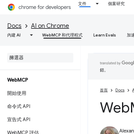
文件
個案研究
Docs
AI on Chrome
內建 AI
WebMCP 和代理程式
Learn Evals
加
錯。
Web
MCP
首頁
Docs
開始使用
Web
命令式 API
宣告式 API
Alexan
Web
MCP 評估