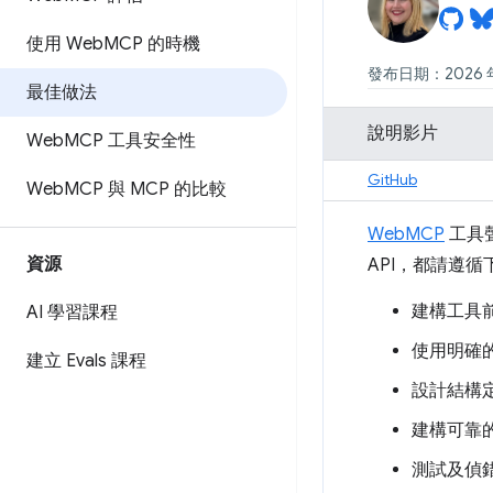
使用 Web
MCP 的時機
發布日期：2026 年 
最佳做法
說明影片
Web
MCP 工具安全性
GitHub
Web
MCP 與 MCP 的比較
WebMCP
工具
資源
API，都請遵
建構工具
AI 學習課程
使用明確的
建立 Evals 課程
設計結構
建構可靠
測試及偵