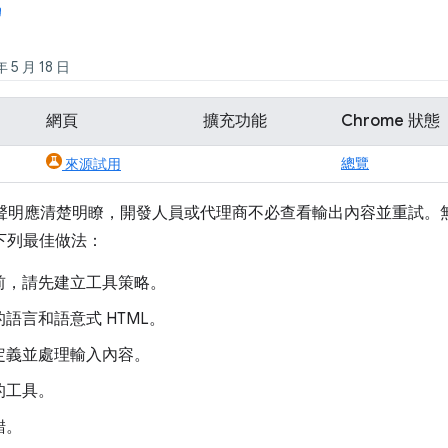
5 月 18 日
網頁
擴充功能
Chrome 狀態
總覽
來源試用
聲明應清楚明瞭，開發人員或代理商不必查看輸出內容並重試。無論
循下列最佳做法：
前，請先建立工具策略。
語言和語意式 HTML。
定義並處理輸入內容。
的工具。
錯。