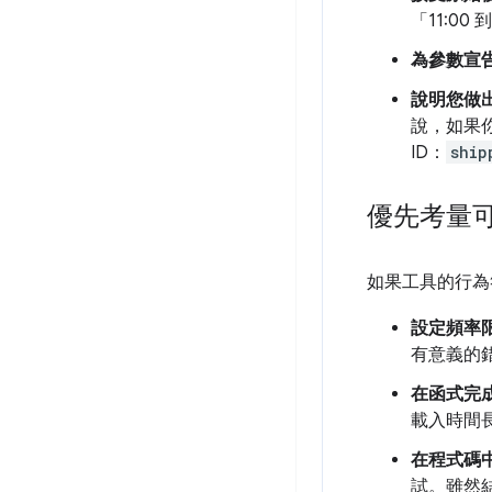
「11:0
為參數宣
說明您做
說，如果
ID：
ship
優先考量
如果工具的行為
設定頻率
有意義的
在函式完
載入時間
在程式碼
試。雖然