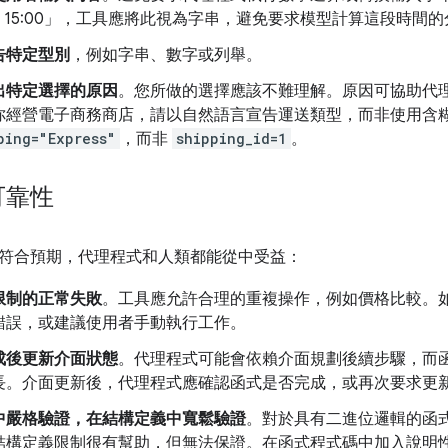
0 到 15:00」，工具應將此視為字串，避免要求模型計算這段時間
告特定型別
，例如字串、數字或列舉。
出特定選擇的原因
。您所做的選擇應該不難理解。原因可協助代
你經營電子商務商店，請以自然語言宣告運送類型，而非使用含
ping="Express"
，而非
shipping_id=1
。
可靠性
符合預期，代理程式和人類都能從中受益：
限制的正常失敗
。工具應允許合理的重複操作，例如價格比較。
錯誤，或建議使用者手動執行工作。
成後更新介面狀態
。代理程式可能會依賴介面規劃後續步驟，而
長。介面更新後，代理程式應確認函式是否完成，或再次要求更
中嚴格驗證，在結構定義中寬鬆驗證
。對於具有二進位邏輯的函
結構定義限制很有幫助，但無法保證。在函式程式碼中加入說明