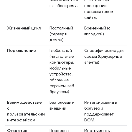
в любое время.
посещении
пользователем
сайта.
Жизненный цикл
Постоянный
Временный (с
(сервер и
вкладкой)
демон)
Подключение
Глобальный
Специфические для
(настольные
среды (браузерные
компьютеры,
агенты)
мобильные
устройства,
облачные
сервисы, веб-
браузеры)
Взаимодействие
Безголовый и
Интегрирована в
с
внешний
браузер и
пользовательским
поддерживает
интерфейсом
DOM.
Открытие
Процессы
Инструменты,