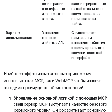
регистрации,
зарегистрированные
специфичные
на веб-странице во
для каждого
время посещения
агента.
пользователем
сайта.
Вариант
Выполняет
Осуществляет
использования
фоновые
навигацию и
действия API.
выполняет действия
в режиме реального
времени через веб-
интерфейс.
Наиболее эффективные агентные приложения
используют как MCP, так и WebMCP, чтобы извлечь
выгоду из преимуществ обеих технологий.
Управление основной логикой с помощью MCP
: ваш сервер MCP выступает в качестве базового
сервисного уровня. Он обрабатывает основную