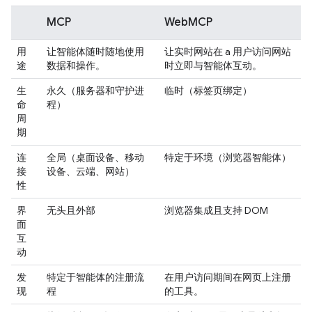
MCP
WebMCP
用
让智能体随时随地使用
让实时网站在 a 用户访问网站
途
数据和操作。
时立即与智能体互动。
生
永久（服务器和守护进
临时（标签页绑定）
命
程）
周
期
连
全局（桌面设备、移动
特定于环境（浏览器智能体）
接
设备、云端、网站）
性
界
无头且外部
浏览器集成且支持 DOM
面
互
动
发
特定于智能体的注册流
在用户访问期间在网页上注册
现
程
的工具。