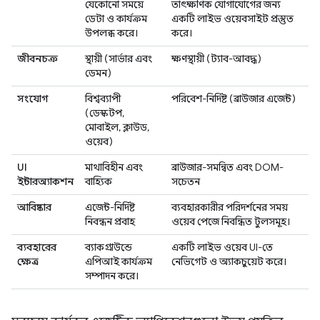
যেকোনো সময়ে
তাৎক্ষণিক যোগাযোগের জন্য
ডেটা ও কার্যক্রম
একটি লাইভ ওয়েবসাইট প্রস্তুত
উপলব্ধ করে।
করে।
জীবনচক্র
স্থায়ী (সার্ভার এবং
ক্ষণস্থায়ী (ট্যাব-আবদ্ধ)
ডেমন)
সংযোগ
বিশ্বব্যাপী
পরিবেশ-নির্দিষ্ট (ব্রাউজার এজেন্ট)
(ডেস্কটপ,
মোবাইল, ক্লাউড,
ওয়েব)
UI
মাথাবিহীন এবং
ব্রাউজার-সমন্বিত এবং DOM-
ইন্টারঅ্যাকশন
বাহ্যিক
সচেতন
আবিষ্কার
এজেন্ট-নির্দিষ্ট
ব্যবহারকারীর পরিদর্শনের সময়
নিবন্ধন প্রবাহ
ওয়েব পেজে নিবন্ধিত টুলসমূহ।
ব্যবহারের
ব্যাকগ্রাউন্ডে
একটি লাইভ ওয়েব UI-তে
ক্ষেত্র
এপিআই কার্যক্রম
নেভিগেট ও অ্যাকচুয়েট করে।
সম্পাদন করে।