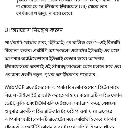
বুঝতে পারে এবং তাকে সরাসরি নির্দেশনা দেন, এই আশায়
না থেকে যে সে ইউজার ইন্টারফেস (UI) থেকে তার
কার্যকলাপ অনুমান করে নেবে।
UI অ্যাক্সেস নিয়ন্ত্রণ করুন
পার্থক্যটি বোঝার জন্য, "ইউআই-এর মালিক কে?"—এই বিষয়টি
বিবেচনা করুন। এমসিপি অ্যাপগুলো এজেন্টের ইউআই-এর মধ্যে
আপনার অ্যাপ্লিকেশনের ইউআই রেন্ডার করে। আপনার
ইন্টারফেসকে অবশ্যই এই সীমাবদ্ধতাগুলো মেনে চলতে হবে এবং
এর জন্য একটি নতুন, পৃথক অ্যাপ্লিকেশন প্রয়োজন।
WebMCP এজেন্টদেরকে আপনার বিদ্যমান ওয়েবসাইটের সাথে
রিয়েল-টাইমে ইন্টারঅ্যাক্ট করতে সাহায্য করে। এটি লাইভ সেশন
ডেটা, কুকি এবং DOM এলিমেন্টগুলো অ্যাক্সেস করে, যেগুলো
শুধুমাত্র একটি লাইভ ব্রাউজার ট্যাবেই পাওয়া যায়। এক্ষেত্রে
আপনার অ্যাপ্লিকেশনটি এজেন্টের মধ্যে অতিথি হিসেবে থাকার
পরিবর্তে, এজেন্টটিই আপনার প্ল্যাটফর্মে অতিথি হিসেবে থাকে।