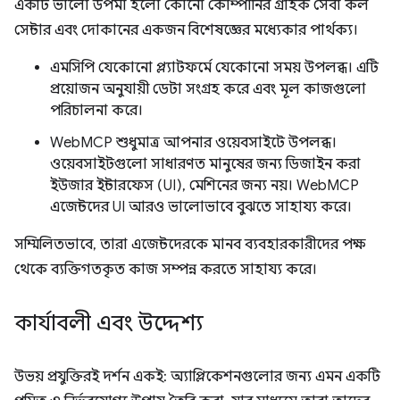
একটি ভালো উপমা হলো কোনো কোম্পানির গ্রাহক সেবা কল
সেন্টার এবং দোকানের একজন বিশেষজ্ঞের মধ্যেকার পার্থক্য।
এমসিপি যেকোনো প্ল্যাটফর্মে যেকোনো সময় উপলব্ধ। এটি
প্রয়োজন অনুযায়ী ডেটা সংগ্রহ করে এবং মূল কাজগুলো
পরিচালনা করে।
WebMCP শুধুমাত্র আপনার ওয়েবসাইটে উপলব্ধ।
ওয়েবসাইটগুলো সাধারণত মানুষের জন্য ডিজাইন করা
ইউজার ইন্টারফেস (UI), মেশিনের জন্য নয়। WebMCP
এজেন্টদের UI আরও ভালোভাবে বুঝতে সাহায্য করে।
সম্মিলিতভাবে, তারা এজেন্টদেরকে মানব ব্যবহারকারীদের পক্ষ
থেকে ব্যক্তিগতকৃত কাজ সম্পন্ন করতে সাহায্য করে।
কার্যাবলী এবং উদ্দেশ্য
উভয় প্রযুক্তিরই দর্শন একই: অ্যাপ্লিকেশনগুলোর জন্য এমন একটি