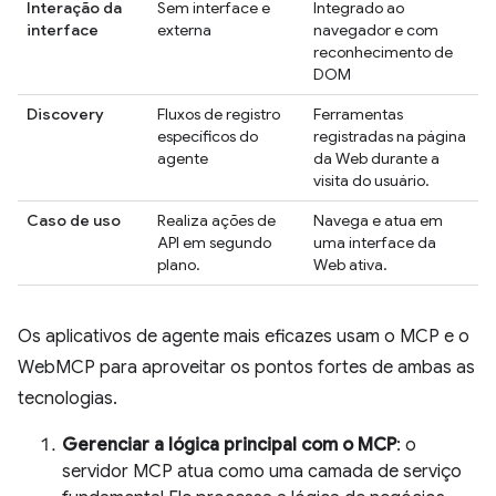
Interação da
Sem interface e
Integrado ao
interface
externa
navegador e com
reconhecimento de
DOM
Discovery
Fluxos de registro
Ferramentas
específicos do
registradas na página
agente
da Web durante a
visita do usuário.
Caso de uso
Realiza ações de
Navega e atua em
API em segundo
uma interface da
plano.
Web ativa.
Os aplicativos de agente mais eficazes usam o MCP e o
WebMCP para aproveitar os pontos fortes de ambas as
tecnologias.
Gerenciar a lógica principal com o MCP
: o
servidor MCP atua como uma camada de serviço