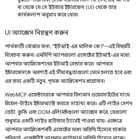
বুঝতে পারে এবং তাকে সরাসরি নির্দেশনা দেন, এই আশায়
না থেকে যে সে ইউজার ইন্টারফেস (UI) থেকে তার
কার্যকলাপ অনুমান করে নেবে।
UI অ্যাক্সেস নিয়ন্ত্রণ করুন
পার্থক্যটি বোঝার জন্য, "ইউআই-এর মালিক কে?"—এই বিষয়টি
বিবেচনা করুন। এমসিপি অ্যাপগুলো এজেন্টের ইউআই-এর মধ্যে
আপনার অ্যাপ্লিকেশনের ইউআই রেন্ডার করে। আপনার
ইন্টারফেসকে অবশ্যই এই সীমাবদ্ধতাগুলো মেনে চলতে হবে এবং
এর জন্য একটি নতুন, পৃথক অ্যাপ্লিকেশন প্রয়োজন।
WebMCP এজেন্টদেরকে আপনার বিদ্যমান ওয়েবসাইটের সাথে
রিয়েল-টাইমে ইন্টারঅ্যাক্ট করতে সাহায্য করে। এটি লাইভ সেশন
ডেটা, কুকি এবং DOM এলিমেন্টগুলো অ্যাক্সেস করে, যেগুলো
শুধুমাত্র একটি লাইভ ব্রাউজার ট্যাবেই পাওয়া যায়। এক্ষেত্রে
আপনার অ্যাপ্লিকেশনটি এজেন্টের মধ্যে অতিথি হিসেবে থাকার
পরিবর্তে, এজেন্টটিই আপনার প্ল্যাটফর্মে অতিথি হিসেবে থাকে।