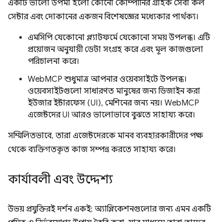
একটি ভালো উপমা হলো কোনো কোম্পানির গ্রাহক সেবা কল
সেন্টার এবং দোকানের একজন বিশেষজ্ঞের মধ্যেকার পার্থক্য।
এমসিপি যেকোনো প্ল্যাটফর্মে যেকোনো সময় উপলব্ধ। এটি
প্রয়োজন অনুযায়ী ডেটা সংগ্রহ করে এবং মূল কাজগুলো
পরিচালনা করে।
WebMCP শুধুমাত্র আপনার ওয়েবসাইটে উপলব্ধ।
ওয়েবসাইটগুলো সাধারণত মানুষের জন্য ডিজাইন করা
ইউজার ইন্টারফেস (UI), মেশিনের জন্য নয়। WebMCP
এজেন্টদের UI আরও ভালোভাবে বুঝতে সাহায্য করে।
সম্মিলিতভাবে, তারা এজেন্টদেরকে মানব ব্যবহারকারীদের পক্ষ
থেকে ব্যক্তিগতকৃত কাজ সম্পন্ন করতে সাহায্য করে।
কার্যাবলী এবং উদ্দেশ্য
উভয় প্রযুক্তিরই দর্শন একই: অ্যাপ্লিকেশনগুলোর জন্য এমন একটি