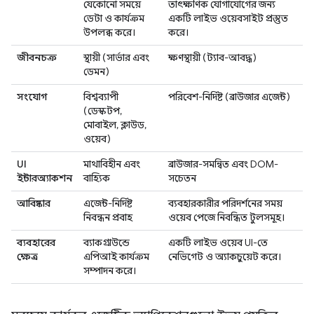
যেকোনো সময়ে
তাৎক্ষণিক যোগাযোগের জন্য
ডেটা ও কার্যক্রম
একটি লাইভ ওয়েবসাইট প্রস্তুত
উপলব্ধ করে।
করে।
জীবনচক্র
স্থায়ী (সার্ভার এবং
ক্ষণস্থায়ী (ট্যাব-আবদ্ধ)
ডেমন)
সংযোগ
বিশ্বব্যাপী
পরিবেশ-নির্দিষ্ট (ব্রাউজার এজেন্ট)
(ডেস্কটপ,
মোবাইল, ক্লাউড,
ওয়েব)
UI
মাথাবিহীন এবং
ব্রাউজার-সমন্বিত এবং DOM-
ইন্টারঅ্যাকশন
বাহ্যিক
সচেতন
আবিষ্কার
এজেন্ট-নির্দিষ্ট
ব্যবহারকারীর পরিদর্শনের সময়
নিবন্ধন প্রবাহ
ওয়েব পেজে নিবন্ধিত টুলসমূহ।
ব্যবহারের
ব্যাকগ্রাউন্ডে
একটি লাইভ ওয়েব UI-তে
ক্ষেত্র
এপিআই কার্যক্রম
নেভিগেট ও অ্যাকচুয়েট করে।
সম্পাদন করে।