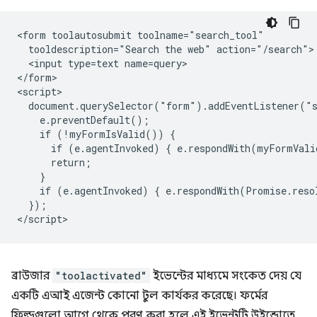
<form toolautosubmit toolname="search_tool"

  tooldescription="Search the web" action="/search">

  <input type=text name=query>

</form>

<script>

  document.querySelector("form").addEventListener("s
    e.preventDefault();

    if (!myFormIsValid()) {

      if (e.agentInvoked) { e.respondWith(myFormVali
      return;

    }

    if (e.agentInvoked) { e.respondWith(Promise.reso
  });

ব্রাউজার
"toolactivated"
ইভেন্টের মাধ্যমে সংকেত দেয় যে
একটি এআই এজেন্ট কোনো টুল কার্যকর করেছে। ফর্মের
ফিল্ডগুলো আগে থেকে পূরণ করা হলে এই ইভেন্টটি উইন্ডোতে