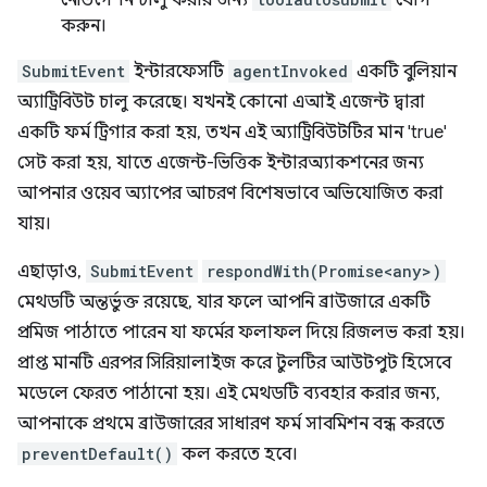
নেভিগেশন চালু করার জন্য
যোগ
করুন।
SubmitEvent
ইন্টারফেসটি
agentInvoked
একটি বুলিয়ান
অ্যাট্রিবিউট চালু করেছে। যখনই কোনো এআই এজেন্ট দ্বারা
একটি ফর্ম ট্রিগার করা হয়, তখন এই অ্যাট্রিবিউটটির মান 'true'
সেট করা হয়, যাতে এজেন্ট-ভিত্তিক ইন্টারঅ্যাকশনের জন্য
আপনার ওয়েব অ্যাপের আচরণ বিশেষভাবে অভিযোজিত করা
যায়।
এছাড়াও,
SubmitEvent
respondWith(Promise<any>)
মেথডটি অন্তর্ভুক্ত রয়েছে, যার ফলে আপনি ব্রাউজারে একটি
প্রমিজ পাঠাতে পারেন যা ফর্মের ফলাফল দিয়ে রিজলভ করা হয়।
প্রাপ্ত মানটি এরপর সিরিয়ালাইজ করে টুলটির আউটপুট হিসেবে
মডেলে ফেরত পাঠানো হয়। এই মেথডটি ব্যবহার করার জন্য,
আপনাকে প্রথমে ব্রাউজারের সাধারণ ফর্ম সাবমিশন বন্ধ করতে
preventDefault()
কল করতে হবে।