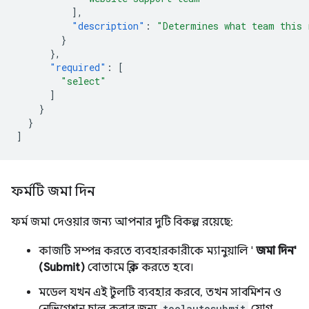
],
"description"
:
"Determines what team this 
}
},
"required"
:
[
"select"
]
}
}
]
ফর্মটি জমা দিন
ফর্ম জমা দেওয়ার জন্য আপনার দুটি বিকল্প রয়েছে:
কাজটি সম্পন্ন করতে ব্যবহারকারীকে ম্যানুয়ালি '
জমা দিন'
(Submit)
বোতামে ক্লিক করতে হবে।
মডেল যখন এই টুলটি ব্যবহার করবে, তখন সাবমিশন ও
toolautosubmit