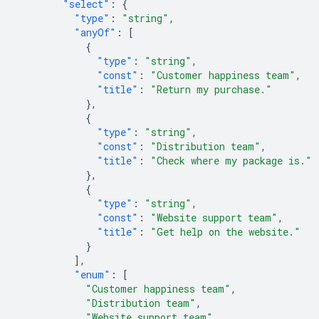
"select"
:
{
"type"
:
"string"
,
"anyOf"
:
[
{
"type"
:
"string"
,
"const"
:
"Customer happiness team"
,
"title"
:
"Return my purchase."
},
{
"type"
:
"string"
,
"const"
:
"Distribution team"
,
"title"
:
"Check where my package is."
},
{
"type"
:
"string"
,
"const"
:
"Website support team"
,
"title"
:
"Get help on the website."
}
],
"enum"
:
[
"Customer happiness team"
,
"Distribution team"
,
"Website support team"