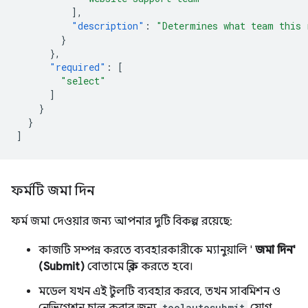
],
"description"
:
"Determines what team this 
}
},
"required"
:
[
"select"
]
}
}
]
ফর্মটি জমা দিন
ফর্ম জমা দেওয়ার জন্য আপনার দুটি বিকল্প রয়েছে:
কাজটি সম্পন্ন করতে ব্যবহারকারীকে ম্যানুয়ালি '
জমা দিন'
(Submit)
বোতামে ক্লিক করতে হবে।
মডেল যখন এই টুলটি ব্যবহার করবে, তখন সাবমিশন ও
toolautosubmit