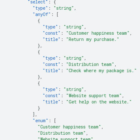
"select"
:
{
"type"
:
"string"
,
"anyOf"
:
[
{
"type"
:
"string"
,
"const"
:
"Customer happiness team"
,
"title"
:
"Return my purchase."
},
{
"type"
:
"string"
,
"const"
:
"Distribution team"
,
"title"
:
"Check where my package is."
},
{
"type"
:
"string"
,
"const"
:
"Website support team"
,
"title"
:
"Get help on the website."
}
],
"enum"
:
[
"Customer happiness team"
,
"Distribution team"
,
"Website support team"