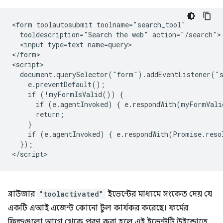
<form toolautosubmit toolname="search_tool"

  tooldescription="Search the web" action="/search">

  <input type=text name=query>

</form>

<script>

  document.querySelector("form").addEventListener("s
    e.preventDefault();

    if (!myFormIsValid()) {

      if (e.agentInvoked) { e.respondWith(myFormVali
      return;

    }

    if (e.agentInvoked) { e.respondWith(Promise.reso
  });

ব্রাউজার
"toolactivated"
ইভেন্টের মাধ্যমে সংকেত দেয় যে
একটি এআই এজেন্ট কোনো টুল কার্যকর করেছে। ফর্মের
ফিল্ডগুলো আগে থেকে পূরণ করা হলে এই ইভেন্টটি উইন্ডোতে