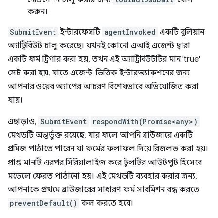
নেভিগেশন চালু করার জন্য
যোগ
করুন।
SubmitEvent
ইন্টারফেসটি
agentInvoked
একটি বুলিয়ান
অ্যাট্রিবিউট চালু করেছে। যখনই কোনো এআই এজেন্ট দ্বারা
একটি ফর্ম ট্রিগার করা হয়, তখন এই অ্যাট্রিবিউটটির মান 'true'
সেট করা হয়, যাতে এজেন্ট-ভিত্তিক ইন্টারঅ্যাকশনের জন্য
আপনার ওয়েব অ্যাপের আচরণ বিশেষভাবে অভিযোজিত করা
যায়।
এছাড়াও,
SubmitEvent
respondWith(Promise<any>)
মেথডটি অন্তর্ভুক্ত রয়েছে, যার ফলে আপনি ব্রাউজারে একটি
প্রমিজ পাঠাতে পারেন যা ফর্মের ফলাফল দিয়ে রিজলভ করা হয়।
প্রাপ্ত মানটি এরপর সিরিয়ালাইজ করে টুলটির আউটপুট হিসেবে
মডেলে ফেরত পাঠানো হয়। এই মেথডটি ব্যবহার করার জন্য,
আপনাকে প্রথমে ব্রাউজারের সাধারণ ফর্ম সাবমিশন বন্ধ করতে
preventDefault()
কল করতে হবে।