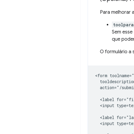
Para melhorar a
toolpara
Sem esse 
que podem
O formulário a
<form toolname="
  tooldescriptio
  action="/submi
  <label for="fi
  <input type=te
  <label for="la
  <input type=te