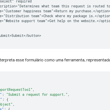
select" required 

cription="Determines what team this request is routed to
e="Customer happiness team">Return my purchase.</option>
e="Distribution team">Check where my package is.</option
e="Website support team">Get help on the website.</optio
ubmit>Submit</button>

terpreta esse formulário como uma ferramenta, representada
pportRequestTool"
,
"
:
"Submit a request for support."
,
a"
:
{
object"
,
s"
:
{