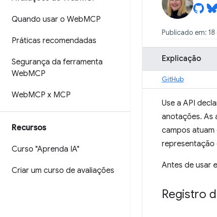
Quando usar o Web
MCP
Publicado em: 18
Práticas recomendadas
Explicação
Segurança da ferramenta
Web
MCP
GitHub
Web
MCP x MCP
Use a API decl
anotações. As 
Recursos
campos atuam 
representação 
Curso "Aprenda IA"
Antes de usar e
Criar um curso de avaliações
Registro 