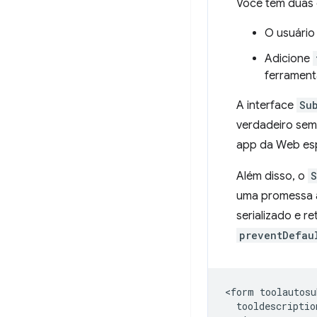
Você tem duas 
O usuário
Adicione
ferrament
A interface
Su
verdadeiro sem
app da Web esp
Além disso, o
S
uma promessa a
serializado e 
preventDefau
<form toolautosu
  tooldescriptio