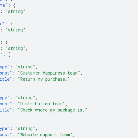
ame"
:
{
:
"string"
me"
:
{
:
"string"
:
{
:
"string"
,
f"
:
[
ype"
:
"string"
,
onst"
:
"Customer happiness team"
,
itle"
:
"Return my purchase."
ype"
:
"string"
,
onst"
:
"Distribution team"
,
itle"
:
"Check where my package is."
ype"
:
"string"
,
onst"
:
"Website support team"
,