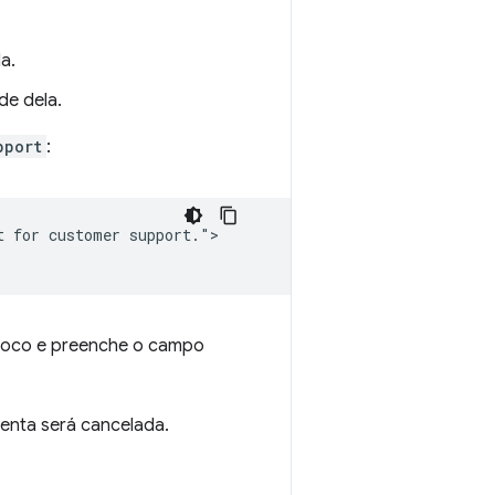
a.
de dela.
pport
:
 for customer support.">

 foco e preenche o campo
menta será cancelada.