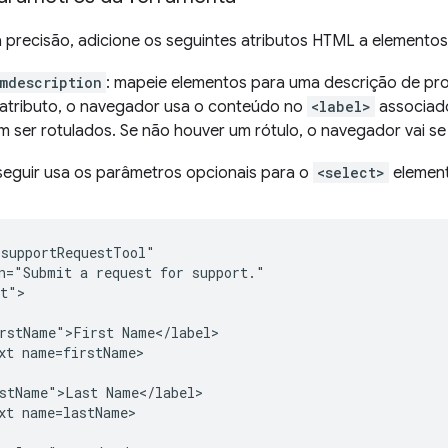
 precisão, adicione os seguintes atributos HTML a elementos 
mdescription
: mapeie elementos para uma descrição de p
atributo, o navegador usa o conteúdo no
<label>
associado
 ser rotulados. Se não houver um rótulo, o navegador vai se 
 seguir usa os parâmetros opcionais para o
<select>
elemen
supportRequestTool"

n="Submit a request for support."

t">

rstName">First Name</label>

xt name=firstName>

stName">Last Name</label>

xt name=lastName>
