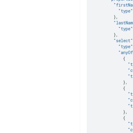
"firstN
"type"
},
"lastNa
"type"
},
"select"
"type"
"anyO
{
"t
"c
"t
},
{
"t
"c
"t
},
{
"t
"c