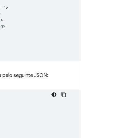
.">



>

n>

 pelo seguinte JSON: