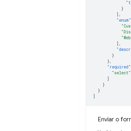
"t
}
],
"enum
"Cus
"Dis
"Web
],
"descr
}
},
"required"
"select"
]
}
}
]
Enviar o for