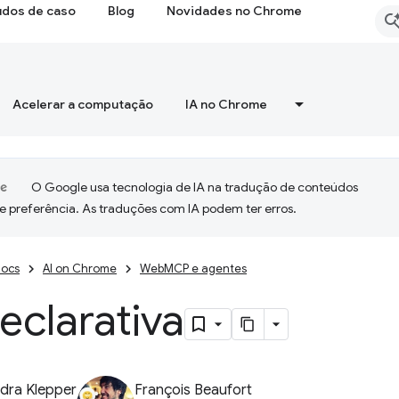
udos de caso
Blog
Novidades no Chrome
Acelerar a computação
IA no Chrome
O Google usa tecnologia de IA na tradução de conteúdos
e preferência. As traduções com IA podem ter erros.
ocs
AI on Chrome
WebMCP e agentes
eclarativa
dra Klepper
François Beaufort