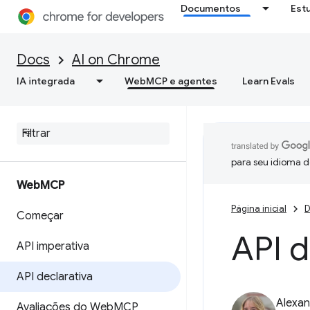
Documentos
Est
Docs
AI on Chrome
IA integrada
WebMCP e agentes
Learn Evals
para seu idioma d
Web
MCP
Página inicial
D
Começar
API d
API imperativa
API declarativa
Alexan
Avaliações do Web
MCP