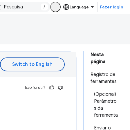
/
Fazer login
Nesta
página
Registro de
ferramentas
Isso foi útil?
(Opcional)
Parâmetro
s da
ferramenta
Enviar o