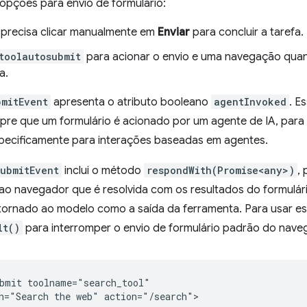
opções para envio de formulário:
 precisa clicar manualmente em
Enviar
para concluir a tarefa.
toolautosubmit
para acionar o envio e uma navegação qua
a.
bmitEvent
apresenta o atributo booleano
agentInvoked
. E
pre que um formulário é acionado por um agente de IA, par
ecificamente para interações baseadas em agentes.
ubmitEvent
inclui o método
respondWith(Promise<any>)
,
o navegador que é resolvida com os resultados do formulário
retornado ao modelo como a saída da ferramenta. Para usar e
lt()
para interromper o envio de formulário padrão do nave
bmit toolname="search_tool"

n="Search the web" action="/search">
