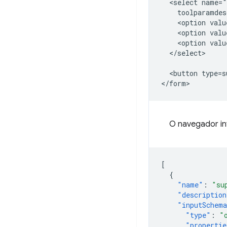
  <select name="
    toolparamdes
    <option valu
    <option valu
    <option valu
  </select>

  <button type=s
O navegador in
[
{
"name"
:
"su
"description
"inputSchem
"type"
:
"
"propertie