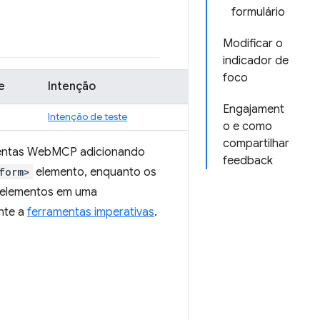
formulário
Modificar o
indicador de
foco
e
Intenção
Engajament
Intenção de teste
o e como
compartilhar
amentas WebMCP adicionando
feedback
form>
elemento, enquanto os
 elementos em uma
nte a
ferramentas imperativas
.