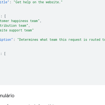
itle"
:
"Get help on the website."
"
:
[
tomer happiness team"
,
tribution team"
,
site support team"
iption"
:
"Determines what team this request is routed t
:
[
mulário