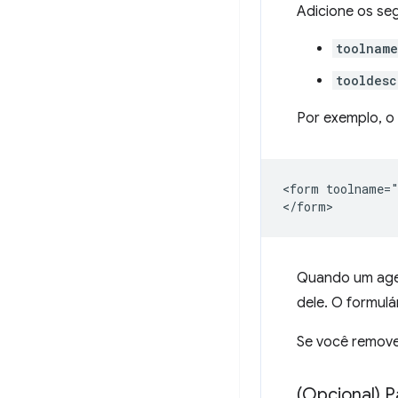
Adicione os seg
toolname
tooldesc
Por exemplo, o 
<form toolname="
Quando um ag
dele. O formulá
Se você remove
(Opcional) 