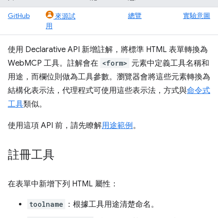
GitHub
總覽
實驗意圖
來源試
用
使用 Declarative API 新增註解，將標準 HTML 表單轉換為
WebMCP 工具。註解會在
<form>
元素中定義工具名稱和
用途，而欄位則做為工具參數。瀏覽器會將這些元素轉換為
結構化表示法，代理程式可使用這些表示法，方式與
命令式
工具
類似。
使用這項 API 前，請先瞭解
用途範例
。
註冊工具
在表單中新增下列 HTML 屬性：
toolname
：根據工具用途清楚命名。