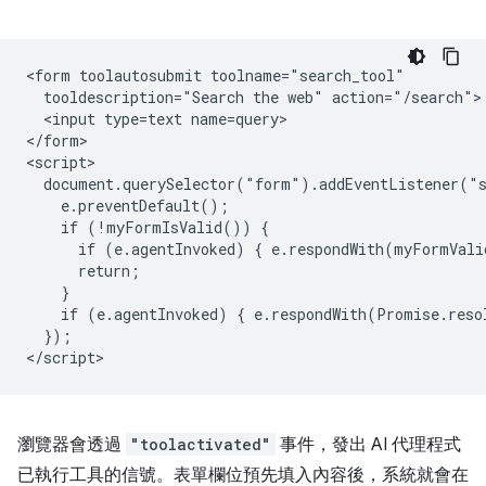
<form toolautosubmit toolname="search_tool"

  tooldescription="Search the web" action="/search">

  <input type=text name=query>

</form>

<script>

  document.querySelector("form").addEventListener("s
    e.preventDefault();

    if (!myFormIsValid()) {

      if (e.agentInvoked) { e.respondWith(myFormVali
      return;

    }

    if (e.agentInvoked) { e.respondWith(Promise.reso
  });

瀏覽器會透過
"toolactivated"
事件，發出 AI 代理程式
已執行工具的信號。表單欄位預先填入內容後，系統就會在