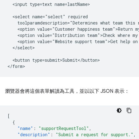
  <input type=text name=lastName>

  <select name="select" required 

    toolparamdescription="Determines what team this r
    <option value="Customer happiness team">Return my
    <option value="Distribution team">Check where my 
    <option value="Website support team">Get help on 
  </select>

  <button type=submit>Submit</button>

瀏覽器會將這個表單解讀為工具，並以以下 JSON 表示：
[
{
"name"
:
"supportRequestTool"
,
"description"
:
"Submit a request for support."
,