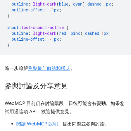
outline
:
light-dark
(
blue
,
cyan
)
dashed
1
px
;
outline-offset
:
-1
px
;
}
input
:
tool-submit-active
{
outline
:
light-dark
(
red
,
pink
)
dashed
1
px
;
outline-offset
:
-1
px
;
}
進一步瞭解
焦點最佳做法和樣式
。
參與討論及分享意見
WebMCP 目前仍在討論階段，日後可能會有變動。如果您
試用過這項 API，歡迎提供意見。
閱讀 WebMCP 說明
、提出問題並參與討論。