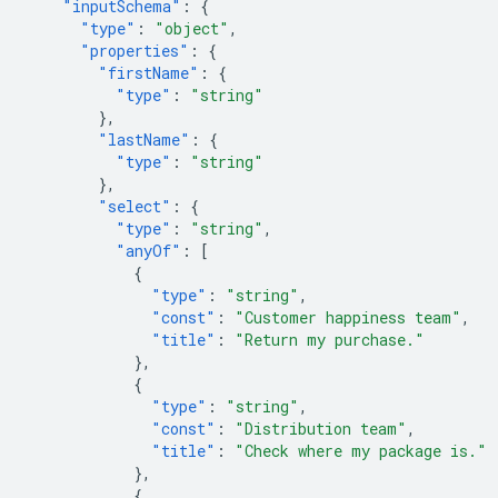
"inputSchema"
:
{
"type"
:
"object"
,
"properties"
:
{
"firstName"
:
{
"type"
:
"string"
},
"lastName"
:
{
"type"
:
"string"
},
"select"
:
{
"type"
:
"string"
,
"anyOf"
:
[
{
"type"
:
"string"
,
"const"
:
"Customer happiness team"
,
"title"
:
"Return my purchase."
},
{
"type"
:
"string"
,
"const"
:
"Distribution team"
,
"title"
:
"Check where my package is."
},
{