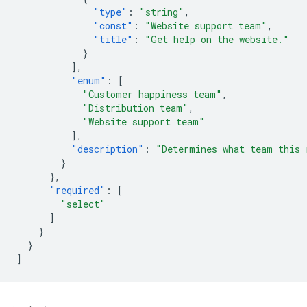
"type"
:
"string"
,
"const"
:
"Website support team"
,
"title"
:
"Get help on the website."
}
],
"enum"
:
[
"Customer happiness team"
,
"Distribution team"
,
"Website support team"
],
"description"
:
"Determines what team this 
}
},
"required"
:
[
"select"
]
}
}
]