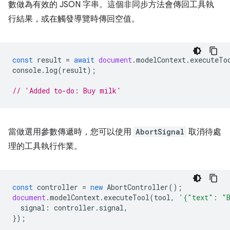
數做為有效的 JSON 字串。這個非同步方法會傳回工具執
行結果，或在觸發導覽時傳回空值。
const
result
=
await
document
.
modelContext
.
executeTo
console
.
log
(
result
);
// 'Added to-do: Buy milk'
當做選用參數傳遞時，您可以使用
AbortSignal
取消待處
理的工具執行作業。
const
controller
=
new
AbortController
();
document
.
modelContext
.
executeTool
(
tool
,
'{"text": "
signal
:
controller
.
signal
,
});