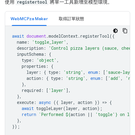
使用
registertool
將單一工具新增至模型環境。
WebMCPza Maker
取得訂單狀態
await
document
.
modelContext
.
registerTool
({
name
:
'toggle_layer'
,
description
:
'Control pizza layers (sauce, chees
inputSchema
:
{
type
:
'object'
,
properties
:
{
layer
:
{
type
:
'string'
,
enum
:
[
'sauce-layer
action
:
{
type
:
'string'
,
enum
:
[
'add'
,
're
},
required
:
[
'layer'
],
},
execute
:
async
({
layer
,
action
})
=
>
{
await
toggleLayer
(
layer
,
action
);
return
`Performed 
${
action
||
'toggle'
}
 on lay
},
});