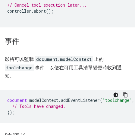
// Cancel tool execution later...
controller
.
abort
();
事件
影格可以監聽
document.modelContext
上的
toolchange
事件，以便在可用工具清單變更時收到通
知。
document
.
modelContext
.
addEventListener
(
"toolchange"
,
// Tools have changed.
});