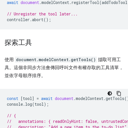
await
document
.
modelContext
.
registerTool
(
addTodoTool
// Unregister the tool later...
controller
.
abort
();
探索工具
使用
document.modelContext.getTools()
擷取可用工
具。這個非同步方法會傳回呼叫文件有權存取的工具清單，
並依字母順序排序。
const
[
tool
]
=
await
document
.
modelContext
.
getTools
(
console
.
log
(
tool
);
// {
//   annotations: { readOnlyHint: false, untrustedCo
//   description: "Add a new item to the to-do list"