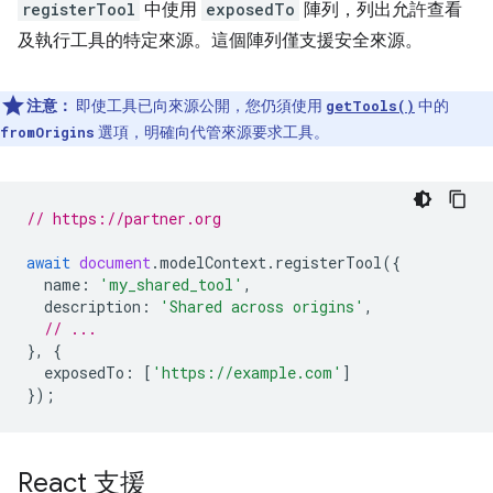
registerTool
中使用
exposedTo
陣列，列出允許查看
及執行工具的特定來源。這個陣列僅支援安全來源。
注意：
即使工具已向來源公開，您仍須使用
中的
getTools()
選項，明確向代管來源要求工具。
fromOrigins
// https://partner.org
await
document
.
modelContext
.
registerTool
({
name
:
'my_shared_tool'
,
description
:
'Shared across origins'
,
// ...
},
{
exposedTo
:
[
'https://example.com'
]
});
React 支援