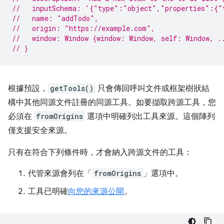
//   inputSchema: '{"type":"object","properties":{"
//   name: "addTodo",
//   origin: "https://example.com",
//   window: Window {window: Window, self: Window, .
// }
根據預設，
getTools()
只會傳回呼叫文件或框架樹狀結
構中其他同源文件註冊的同源工具。如要擷取跨源工具，您
必須在
fromOrigins
選項中明確列出工具來源。這個陣列
僅支援安全來源。
只有在符合下列條件時，才會納入跨源文件的工具：
代管來源會列在「
fromOrigins
」選項中。
工具已明確
向您的來源公開
。