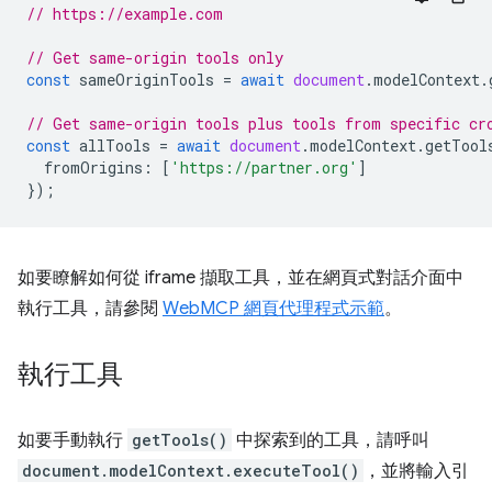
// https://example.com
// Get same-origin tools only
const
sameOriginTools
=
await
document
.
modelContext
.
// Get same-origin tools plus tools from specific cr
const
allTools
=
await
document
.
modelContext
.
getTool
fromOrigins
:
[
'https://partner.org'
]
});
如要瞭解如何從 iframe 擷取工具，並在網頁式對話介面中
執行工具，請參閱
WebMCP 網頁代理程式示範
。
執行工具
如要手動執行
getTools()
中探索到的工具，請呼叫
document.modelContext.executeTool()
，並將輸入引