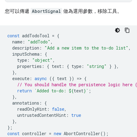
您可以傳遞
AbortSignal
做為選用參數，移除工具。
const
addTodoTool
=
{
name
:
"addTodo"
,
description
:
"Add a new item to the to-do list"
,
inputSchema
:
{
type
:
"object"
,
properties
:
{
text
:
{
type
:
"string"
}
},
},
execute
:
async
({
text
})
=
>
{
// You should handle the persistence logic here 
return
`Added to-do: 
${
text
}
`
;
},
annotations
:
{
readOnlyHint
:
false
,
untrustedContentHint
:
true
},
};
const
controller
=
new
AbortController
();