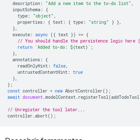
description
:
"Add a new item to the to-do list"
,
inputSchema
:
{
type
:
"object"
,
properties
:
{
text
:
{
type
:
"string"
}
},
},
execute
:
async
({
text
})
=
>
{
// You should handle the persistence logic here 
return
`Added to-do: 
${
text
}
`
;
},
annotations
:
{
readOnlyHint
:
false
,
untrustedContentHint
:
true
},
};
const
controller
=
new
AbortController
();
await
document
.
modelContext
.
registerTool
(
addTodoTool
// Unregister the tool later...
controller
.
abort
();