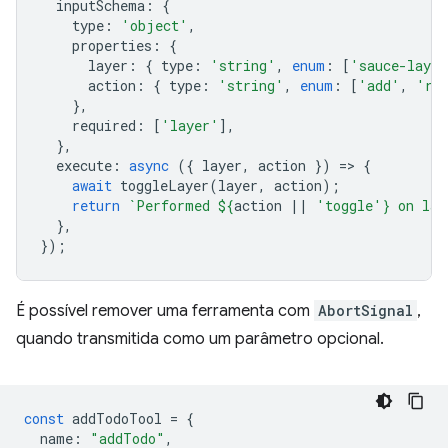
inputSchema
:
{
type
:
'object'
,
properties
:
{
layer
:
{
type
:
'string'
,
enum
:
[
'sauce-layer
action
:
{
type
:
'string'
,
enum
:
[
'add'
,
're
},
required
:
[
'layer'
],
},
execute
:
async
({
layer
,
action
})
=
>
{
await
toggleLayer
(
layer
,
action
);
return
`Performed 
${
action
||
'toggle'
}
 on lay
},
});
É possível remover uma ferramenta com
AbortSignal
,
quando transmitida como um parâmetro opcional.
const
addTodoTool
=
{
name
:
"addTodo"
,