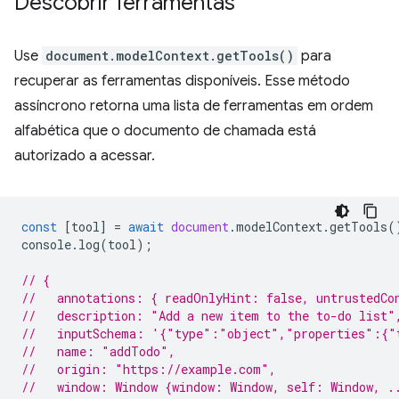
Descobrir ferramentas
Use
document.modelContext.getTools()
para
recuperar as ferramentas disponíveis. Esse método
assíncrono retorna uma lista de ferramentas em ordem
alfabética que o documento de chamada está
autorizado a acessar.
const
[
tool
]
=
await
document
.
modelContext
.
getTools
(
console
.
log
(
tool
);
// {
//   annotations: { readOnlyHint: false, untrustedCo
//   description: "Add a new item to the to-do list"
//   inputSchema: '{"type":"object","properties":{"
//   name: "addTodo",
//   origin: "https://example.com",
//   window: Window {window: Window, self: Window, .