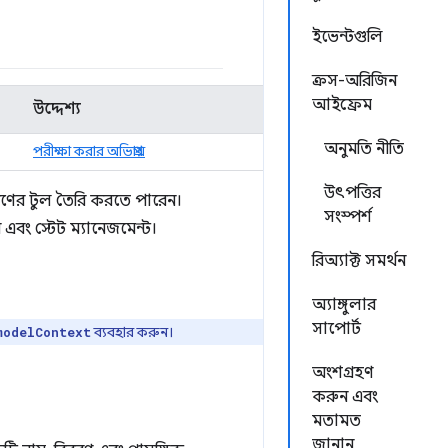
ইভেন্টগুলি
ক্রস-অরিজিন
আইফ্রেম
উদ্দেশ্য
অনুমতি নীতি
পরীক্ষা করার অভিপ্রায়
উৎপত্তির
ধরণের টুল তৈরি করতে পারেন।
সংস্পর্শ
বং স্টেট ম্যানেজমেন্ট।
রিঅ্যাক্ট সমর্থন
অ্যাঙ্গুলার
সাপোর্ট
ব্যবহার করুন।
modelContext
অংশগ্রহণ
করুন এবং
মতামত
জানান