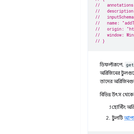
//   annotations
//   description
//   inputSchem
//   name: "add
//   origin: "h
//   window: Win
// }
ডিফল্টরূপে,
get
অরিজিনের টুলগু
তাদের অরিজিনগুল
বিভিন্ন উৎস থেকে প
হোস্টিং অ
টুলটি
আপনা