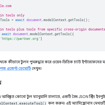
ple.com
in tools only
Tools
=
await
document
.
modelContext
.
getTools
();
in tools plus tools from specific cross-origin document
await
document
.
modelContext
.
getTools
({
[
'https://partner.org'
]
কে কীভাবে টুলস পুনরুদ্ধার করে ওয়েব-ভিত্তিক চ্যাট ইন্টারফেসের ম
জ এজেন্ট ডেমোটি
দেখুন।
ন
 আবিষ্কৃত কোনো টুল ম্যানুয়ালি চালাতে, একটি বৈধ JSON স্ট্রিং ইনপুট 
elContext.executeTool()
কল করুন। এই অ্যাসিঙ্ক্রোনাস মেথড