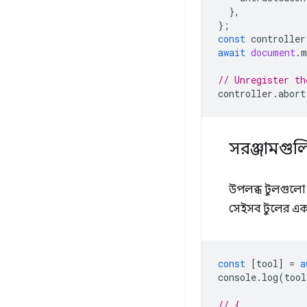
},
};
const
controller
await
document
.
m
// Unregister th
controller
.
abort
সরঞ্জামগুল
উপলব্ধ টুলগুলো 
সেইসব টুলের একট
const
[
tool
]
=
a
console
.
log
(
tool
// {