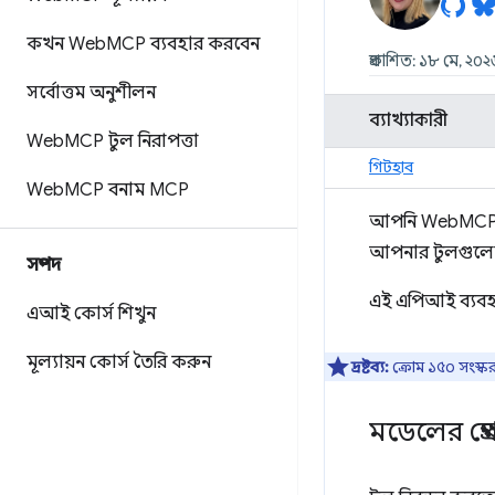
কখন Web
MCP ব্যবহার করবেন
প্রকাশিত: ১৮ মে, ২০
সর্বোত্তম অনুশীলন
ব্যাখ্যাকারী
Web
MCP টুল নিরাপত্তা
গিটহাব
Web
MCP বনাম MCP
আপনি WebMCP Impe
আপনার টুলগুলো ব
সম্পদ
এই এপিআই ব্যব
এআই কোর্স শিখুন
মূল্যায়ন কোর্স তৈরি করুন
দ্রষ্টব্য:
ক্রোম ১৫০ সংস্ক
মডেলের প্রেক