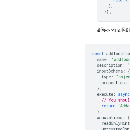
},
});
ঐচ্ছিক প্যারামিট
const
addTodoToo
name
:
"addTod
description
:
"
inputSchema
:
{
type
:
"obje
properties
:
},
execute
:
async
// You shoul
return
`Adde
},
annotations
:
{
readOnlyHint
untrustedCon