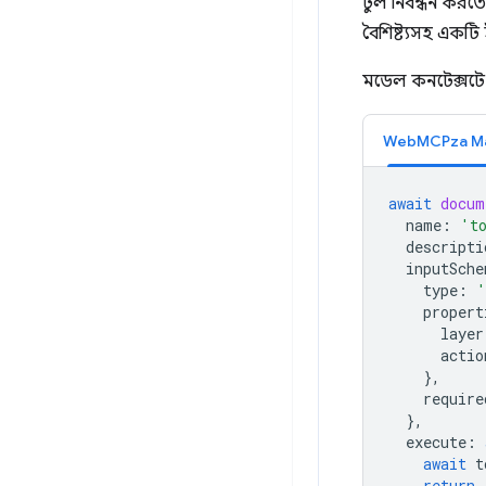
টুল নিবন্ধন করত
বৈশিষ্ট্যসহ একটি 
মডেল কনটেক্সটে
WebMCPza M
await
docum
name
:
't
descripti
inputSche
type
:
'
propert
layer
actio
},
require
},
execute
:
await
t
return