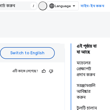
/
সাইন-ইন করুন
এই পৃষ্ঠায় যা
যা আছে
মডেলের
প্রেক্ষাপট
এটি কাজে লেগেছে?
প্রদান করুন
সরঞ্জামগুলি
আবিষ্কার
করুন
টুলটি চালান