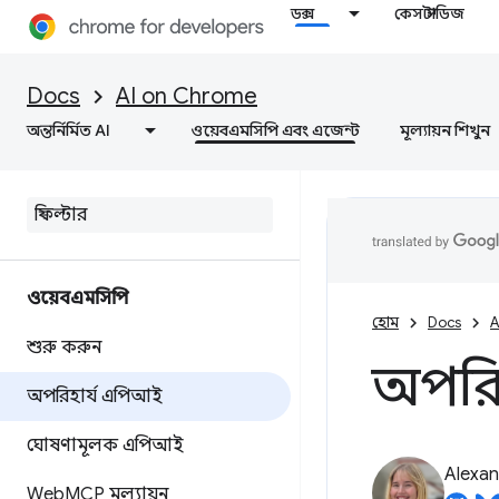
ডক্স
কেস স্টাডিজ
Docs
AI on Chrome
অন্তর্নির্মিত AI
ওয়েবএমসিপি এবং এজেন্ট
মূল্যায়ন শিখুন
ওয়েবএমসিপি
হোম
Docs
A
শুরু করুন
অপরি
অপরিহার্য এপিআই
ঘোষণামূলক এপিআই
Alexan
Web
MCP মূল্যায়ন