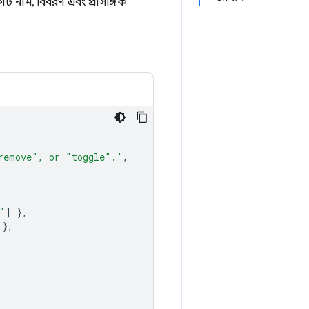
ি নাম, বিবরণ এবং প্রাসঙ্গিক
remove", or "toggle".'
,
'
]
},
},