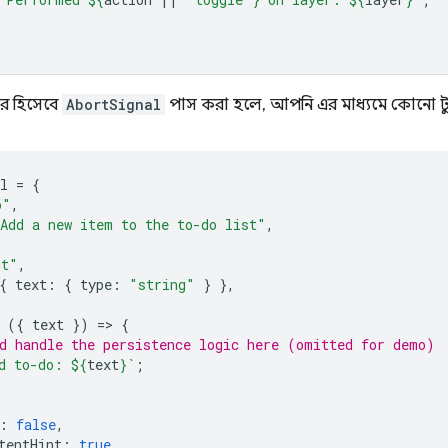
ার হিসেবে
AbortSignal
পাস করা হলে, আপনি এর মাধ্যমে কোনো 
l
=
{
o"
,
Add a new item to the to-do list"
,
ct"
,
{
text
:
{
type
:
"string"
}
},
({
text
})
=
>
{
d handle the persistence logic here (omitted for demo)
d to-do: 
${
text
}
`
;
:
false
,
tentHint
:
true