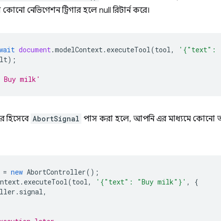
া কোনো নেভিগেশন ট্রিগার হলে null রিটার্ন করে।
wait
document
.
modelContext
.
executeTool
(
tool
,
'{"text": 
lt
);
: Buy milk'
ার হিসেবে
AbortSignal
পাস করা হলে, আপনি এর মাধ্যমে কোনো অপ
=
new
AbortController
();
ntext
.
executeTool
(
tool
,
'{"text": "Buy milk"}'
,
{
ller
.
signal
,