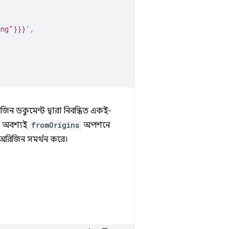
ing"}}}',
জিন ডকুমেন্ট দ্বারা নিবন্ধিত একই-
ে অবশ্যই
fromOrigins
অপশনে
 অরিজিন সমর্থন করে।