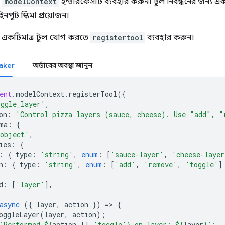
ে
modelContext
ইন্টারফেসটি ব্যবহার করুন। টুল নিবন্ধনের জন্য একট
ইনপুট স্কিমা প্রয়োজন।
 একটিমাত্র টুল যোগ করতে
registertool
ব্যবহার করুন।
aker
অর্ডারের অবস্থা জানুন
ent
.
modelContext
.
registerTool
({
oggle_layer'
,
on
:
'Control pizza layers (sauce, cheese). Use "add", "
ma
:
{
object'
,
ies
:
{
:
{
type
:
'string'
,
enum
:
[
'sauce-layer'
,
'cheese-layer
n
:
{
type
:
'string'
,
enum
:
[
'add'
,
'remove'
,
'toggle'
]
d
:
[
'layer'
],
async
({
layer
,
action
})
=
>
{
oggleLayer
(
layer
,
action
);
`Performed 
${
action
||
'toggle'
}
 on layer: 
${
layer
}
`
;