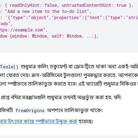
: { readOnlyHint: false, untrustedContentHint: true },
: "Add a new item to the to-do list",
a: '{"type":"object","properties":{"text":{"type":"str
Todo",
ttps://example.com",
dow {window: Window, self: Window, ...},
Tools()
শুধুমাত্র কলিং ডকুমেন্ট বা ফ্রেম ট্রিতে থাকা অন্য একই-অরি
লো ফেরত দেয়। ক্রস-অরিজিনের টুলগুলো পুনরুদ্ধার করতে, আপনাক
ো স্পষ্টভাবে তালিকাভুক্ত করতে হবে। এই অ্যারেটি শুধুমাত্র সিকিওর
্রাপ্ত নথির সরঞ্জামগুলি শুধুমাত্র তখনই অন্তর্ভুক্ত করা হয়, যদি:
রিজিনটি
fromOrigins
অপশনে তালিকাভুক্ত থাকে।
র উৎসের কাছে স্পষ্টভাবে উন্মুক্ত করা
হয়েছে।