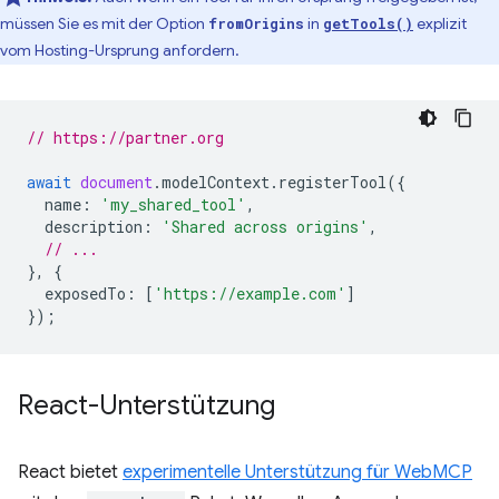
müssen Sie es mit der Option
in
explizit
fromOrigins
getTools()
vom Hosting-Ursprung anfordern.
// https://partner.org
await
document
.
modelContext
.
registerTool
({
name
:
'my_shared_tool'
,
description
:
'Shared across origins'
,
// ...
},
{
exposedTo
:
[
'https://example.com'
]
});
React-Unterstützung
React bietet
experimentelle Unterstützung für WebMCP