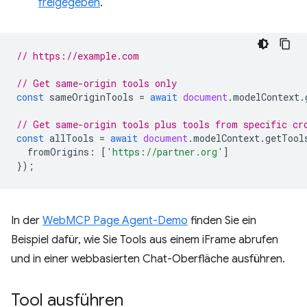
freigegeben
.
// https://example.com
// Get same-origin tools only
const
sameOriginTools
=
await
document
.
modelContext
.
// Get same-origin tools plus tools from specific cr
const
allTools
=
await
document
.
modelContext
.
getTool
fromOrigins
:
[
'https://partner.org'
]
});
In der
WebMCP Page Agent-Demo
finden Sie ein
Beispiel dafür, wie Sie Tools aus einem iFrame abrufen
und in einer webbasierten Chat-Oberfläche ausführen.
Tool ausführen