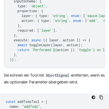
inputSchema
:
{
type
:
'object'
,
properties
:
{
layer
:
{
type
:
'string'
,
enum
:
[
'sauce-layer
action
:
{
type
:
'string'
,
enum
:
[
'add'
,
're
},
required
:
[
'layer'
],
},
execute
:
async
({
layer
,
action
})
=
>
{
await
toggleLayer
(
layer
,
action
);
return
`Performed 
${
action
||
'toggle'
}
 on lay
},
});
Sie können ein Tool mit
AbortSignal
entfernen, wenn es
als optionaler Parameter übergeben wird.
const
addTodoTool
=
{
name
:
"addTodo"
,