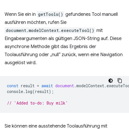
Wenn Sie ein in
getTools()
gefundenes Tool manuell
ausführen möchten, rufen Sie
document.modelContext.executeTool()
mit
Eingabeargumenten als gültigen JSON-String auf. Diese
asynchrone Methode gibt das Ergebnis der
Toolausführung oder „null“ zurück, wenn eine Navigation
ausgelöst wird.
const
result
=
await
document
.
modelContext
.
executeTo
console
.
log
(
result
);
// 'Added to-do: Buy milk'
Sie können eine ausstehende Toolausführung mit