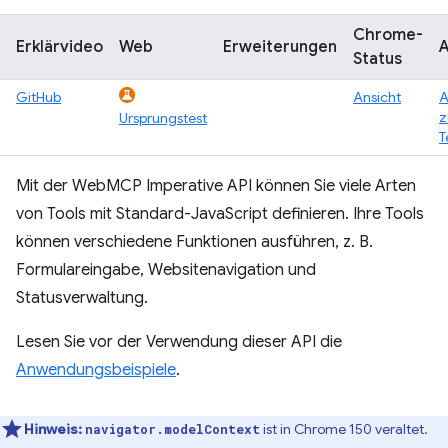
Chrome-
Erklärvideo
Web
Erweiterungen
A
Status
GitHub
Ansicht
A
Ursprungstest
T
Mit der WebMCP Imperative API können Sie viele Arten
von Tools mit Standard-JavaScript definieren. Ihre Tools
können verschiedene Funktionen ausführen, z. B.
Formulareingabe, Websitenavigation und
Statusverwaltung.
Lesen Sie vor der Verwendung dieser API die
Anwendungsbeispiele
.
Hinweis:
ist in Chrome 150 veraltet.
navigator.modelContext