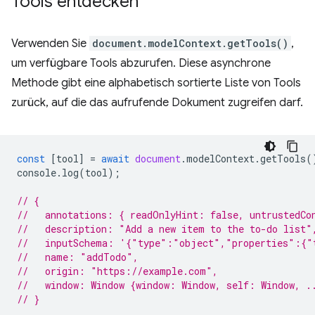
Tools entdecken
Verwenden Sie
document.modelContext.getTools()
,
um verfügbare Tools abzurufen. Diese asynchrone
Methode gibt eine alphabetisch sortierte Liste von Tools
zurück, auf die das aufrufende Dokument zugreifen darf.
const
[
tool
]
=
await
document
.
modelContext
.
getTools
(
console
.
log
(
tool
);
// {
//   annotations: { readOnlyHint: false, untrustedCo
//   description: "Add a new item to the to-do list"
//   inputSchema: '{"type":"object","properties":{"
//   name: "addTodo",
//   origin: "https://example.com",
//   window: Window {window: Window, self: Window, .
// }