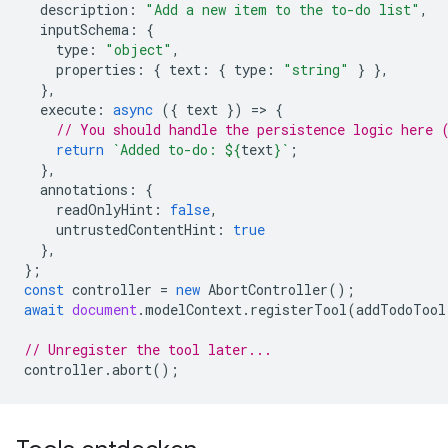
description
:
"Add a new item to the to-do list"
,
inputSchema
:
{
type
:
"object"
,
properties
:
{
text
:
{
type
:
"string"
}
},
},
execute
:
async
({
text
})
=
>
{
// You should handle the persistence logic here 
return
`Added to-do: 
${
text
}
`
;
},
annotations
:
{
readOnlyHint
:
false
,
untrustedContentHint
:
true
},
};
const
controller
=
new
AbortController
();
await
document
.
modelContext
.
registerTool
(
addTodoTool
// Unregister the tool later...
controller
.
abort
();