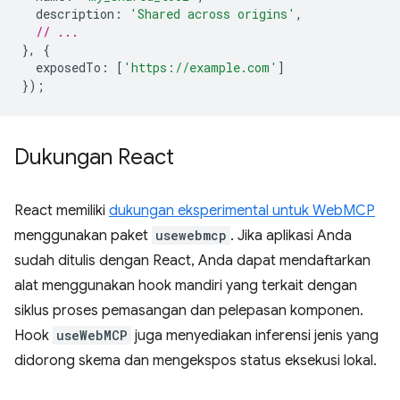
description
:
'Shared across origins'
,
// ...
},
{
exposedTo
:
[
'https://example.com'
]
});
Dukungan React
React memiliki
dukungan eksperimental untuk WebMCP
menggunakan paket
usewebmcp
. Jika aplikasi Anda
sudah ditulis dengan React, Anda dapat mendaftarkan
alat menggunakan hook mandiri yang terkait dengan
siklus proses pemasangan dan pelepasan komponen.
Hook
useWebMCP
juga menyediakan inferensi jenis yang
didorong skema dan mengekspos status eksekusi lokal.