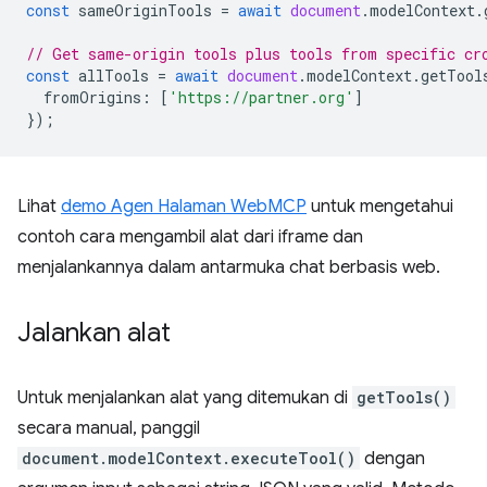
const
sameOriginTools
=
await
document
.
modelContext
.
// Get same-origin tools plus tools from specific cr
const
allTools
=
await
document
.
modelContext
.
getTool
fromOrigins
:
[
'https://partner.org'
]
});
Lihat
demo Agen Halaman WebMCP
untuk mengetahui
contoh cara mengambil alat dari iframe dan
menjalankannya dalam antarmuka chat berbasis web.
Jalankan alat
Untuk menjalankan alat yang ditemukan di
getTools()
secara manual, panggil
document.modelContext.executeTool()
dengan