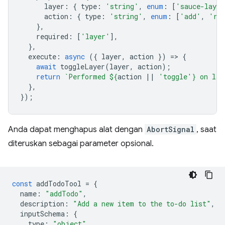
layer
:
{
type
:
'string'
,
enum
:
[
'sauce-layer
action
:
{
type
:
'string'
,
enum
:
[
'add'
,
're
},
required
:
[
'layer'
],
},
execute
:
async
({
layer
,
action
})
=
>
{
await
toggleLayer
(
layer
,
action
);
return
`Performed 
${
action
||
'toggle'
}
 on lay
},
});
Anda dapat menghapus alat dengan
AbortSignal
, saat
diteruskan sebagai parameter opsional.
const
addTodoTool
=
{
name
:
"addTodo"
,
description
:
"Add a new item to the to-do list"
,
inputSchema
:
{
type
:
"object"
,