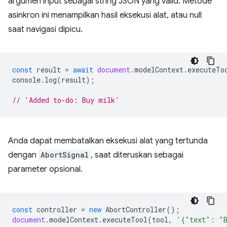
argumen input sebagai string JSON yang valid. Metode
asinkron ini menampilkan hasil eksekusi alat, atau null
saat navigasi dipicu.
const
result
=
await
document
.
modelContext
.
executeTo
console
.
log
(
result
);
// 'Added to-do: Buy milk'
Anda dapat membatalkan eksekusi alat yang tertunda
dengan
AbortSignal
, saat diteruskan sebagai
parameter opsional.
const
controller
=
new
AbortController
();
document
.
modelContext
.
executeTool
(
tool
,
'{"text": "