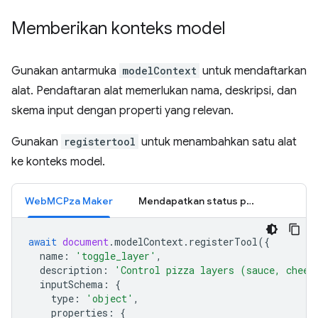
Memberikan konteks model
Gunakan antarmuka
modelContext
untuk mendaftarkan
alat. Pendaftaran alat memerlukan nama, deskripsi, dan
skema input dengan properti yang relevan.
Gunakan
registertool
untuk menambahkan satu alat
ke konteks model.
WebMCPza Maker
Mendapatkan status pesanan
await
document
.
modelContext
.
registerTool
({
name
:
'toggle_layer'
,
description
:
'Control pizza layers (sauce, chees
inputSchema
:
{
type
:
'object'
,
properties
:
{