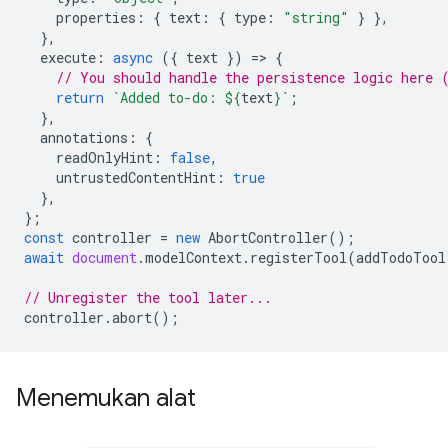
properties
:
{
text
:
{
type
:
"string"
}
},
},
execute
:
async
({
text
})
=
>
{
// You should handle the persistence logic here 
return
`Added to-do: 
${
text
}
`
;
},
annotations
:
{
readOnlyHint
:
false
,
untrustedContentHint
:
true
},
};
const
controller
=
new
AbortController
();
await
document
.
modelContext
.
registerTool
(
addTodoTool
// Unregister the tool later...
controller
.
abort
();
Menemukan alat