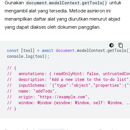
Gunakan
document.modelContext.getTools()
untuk
mengambil alat yang tersedia. Metode asinkron ini
menampilkan daftar alat yang diurutkan menurut abjad
yang dapat diakses oleh dokumen panggilan.
const
[
tool
]
=
await
document
.
modelContext
.
getTools
(
console
.
log
(
tool
);
// {
//   annotations: { readOnlyHint: false, untrustedCo
//   description: "Add a new item to the to-do list"
//   inputSchema: '{"type":"object","properties":{"
//   name: "addTodo",
//   origin: "https://example.com",
//   window: Window {window: Window, self: Window, .
// }