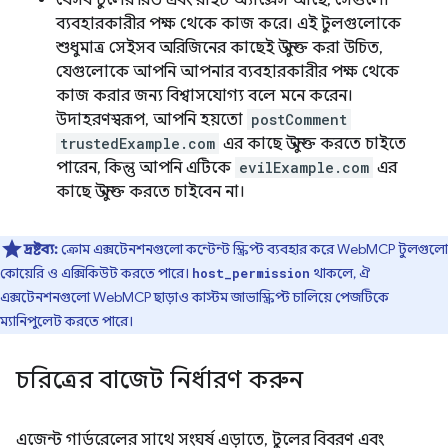
যেসব টুলের রিড এবং রাইট অ্যাক্সেস আছে, সেগুলো
ব্যবহারকারীর পক্ষ থেকে কাজ করে। এই টুলগুলোকে
শুধুমাত্র সেইসব অরিজিনের কাছেই উন্মুক্ত করা উচিত,
যেগুলোকে আপনি আপনার ব্যবহারকারীর পক্ষ থেকে
কাজ করার জন্য বিশ্বাসযোগ্য বলে মনে করেন।
উদাহরণস্বরূপ, আপনি হয়তো
postComment
trustedExample.com
এর কাছে উন্মুক্ত করতে চাইতে
পারেন, কিন্তু আপনি এটিকে
evilExample.com
এর
কাছে উন্মুক্ত করতে চাইবেন না।
দ্রষ্টব্য:
ক্রোম এক্সটেনশনগুলো কন্টেন্ট স্ক্রিপ্ট ব্যবহার করে WebMCP টুলগুলো
কোয়েরি ও এক্সিকিউট করতে পারে।
থাকলে, ঐ
host_permission
এক্সটেনশনগুলো WebMCP ছাড়াও কাস্টম জাভাস্ক্রিপ্ট চালিয়ে পেজটিকে
ম্যানিপুলেট করতে পারে।
চরিত্রের বাজেট নির্ধারণ করুন
এজেন্ট গার্ডরেলের সাথে সংঘর্ষ এড়াতে, টুলের বিবরণ এবং