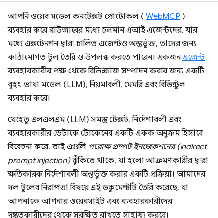
আপনি ওয়েব মডেল কনটেক্সট প্রোটোকল (
WebMCP
)
ব্যবহার করে ব্রাউজারের মধ্যে চলমান এআই এজেন্টদের, যার
মধ্যে এক্সটেনশন দ্বারা চালিত এজেন্টও অন্তর্ভুক্ত, তাদের জন্য
কাঠামোগত টুল তৈরি ও উপলব্ধ করতে পারেন। একজন
এজেন্ট
ব্যবহারকারীর পক্ষ থেকে বিভিন্ন কাজ সম্পাদন করার জন্য একটি
বৃহৎ ভাষা মডেল (LLM), নিয়মাবলী, মেমরি এবং বিভিন্ন টুল
ব্যবহার করে।
যেহেতু এলএলএম (LLM) সমস্ত টেক্সট, নির্দেশাবলী এবং
ব্যবহারকারীর ডেটাকে টোকেনের একটি একক অনুক্রম হিসাবে
বিবেচনা করে, তাই এগুলি
পরোক্ষ প্রম্পট ইনজেকশনের (indirect
prompt injection)
ঝুঁকিতে থাকে, যা হলো আক্রমণকারীর দ্বারা
ক্ষতিকারক নির্দেশাবলী অন্তর্ভুক্ত করার একটি প্রক্রিয়া। আমাদের
দল টুলের নিরাপত্তা বিষয়ে এই ডকুমেন্টটি তৈরি করেছে, যা
আপনাকে আপনার ওয়েবসাইট এবং ব্যবহারকারীদের
দুষ্কৃতকারীদের থেকে সুরক্ষিত রাখতে সাহায্য করবে।