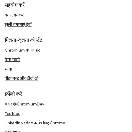
सहयोग करें
बग दायर करें
खुली समस्याएं देखें
मिलता-जुलता कॉन्टेंट
Chromium के अपडेट
केस स्टडी
संग्रह
पॉडकास्ट और टीवी शो
फ़ॉलो करें
X पर @ChromiumDev
YouTube
LinkedIn पर डेवलपर के लिए Chrome