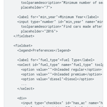
      toolparamdescription="Minimum number of seats
      placeholder="7">

    <label for="min_year">Minimum Year</label>

    <input type="number" id="min_year" name="min_y
      toolparamdescription="Find cars made after a 
      placeholder="2016">

  </fieldset>

  <fieldset>

    <legend>Preferences</legend>

    <label for="fuel_type">Fuel Type</label>

    <select id="fuel_type" name="fuel_type" toolpa
      <option value="">Unleaded regular</option>

      <option value="">Unleaded premium</option>

      <option value="diesel">Diesel</option>

      ...

    </select>

    <div>

      <input type="checkbox" id="has_ac" name="has