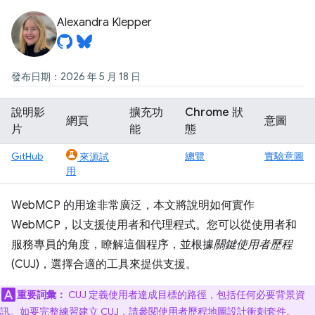
Alexandra Klepper
發布日期：2026 年 5 月 18 日
說明影
擴充功
Chrome 狀
網頁
意圖
片
能
態
GitHub
總覽
實驗意圖
來源試
用
WebMCP 的用途非常廣泛，本文將說明如何實作
WebMCP，以支援使用者和代理程式。您可以從使用者和
服務專員的角度，瞭解這個程序，並根據
關鍵使用者歷程
(CUJ)，選擇合適的工具來提供支援。
重要詞彙：
CUJ 定義使用者達成目標的路徑，包括任何必要背景資
訊。如要完整練習建立 CUJ，請參閱
使用者歷程地圖
設計衝刺套件。