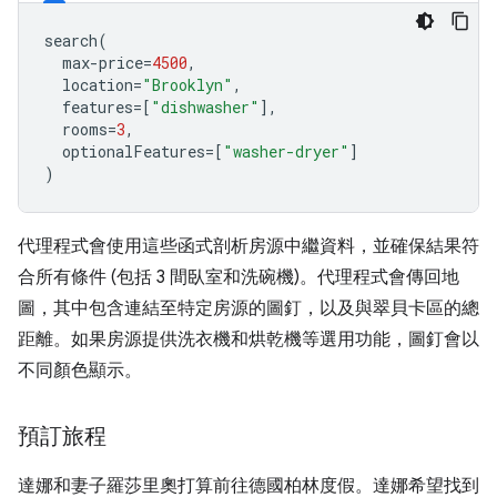
search
(
max
-
price
=
4500
,
location
=
"Brooklyn"
,
features
=
[
"dishwasher"
],
rooms
=
3
,
optionalFeatures
=
[
"washer-dryer"
]
)
代理程式會使用這些函式剖析房源中繼資料，並確保結果符
合所有條件 (包括 3 間臥室和洗碗機)。代理程式會傳回地
圖，其中包含連結至特定房源的圖釘，以及與翠貝卡區的總
距離。如果房源提供洗衣機和烘乾機等選用功能，圖釘會以
不同顏色顯示。
預訂旅程
達娜和妻子羅莎里奧打算前往德國柏林度假。達娜希望找到