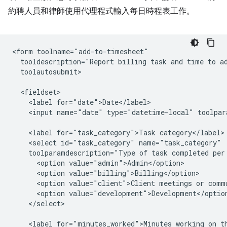
約聘人員和律師使用代理程式輸入每日時程表工作。
<form toolname="add-to-timesheet"

  tooldescription="Report billing task and time to ad
  toolautosubmit>

  <fieldset>

    <label for="date">Date</label>

    <input name="date" type="datetime-local" toolpar
    <label for="task_category">Task category</label>

    <select id="task_category" name="task_category"

    toolparamdescription="Type of task completed per 
      <option value="admin">Admin</option>

      <option value="billing">Billing</option>

      <option value="client">Client meetings or commu
      <option value="development">Development</option
    </select>

    <label for="minutes_worked">Minutes working on th