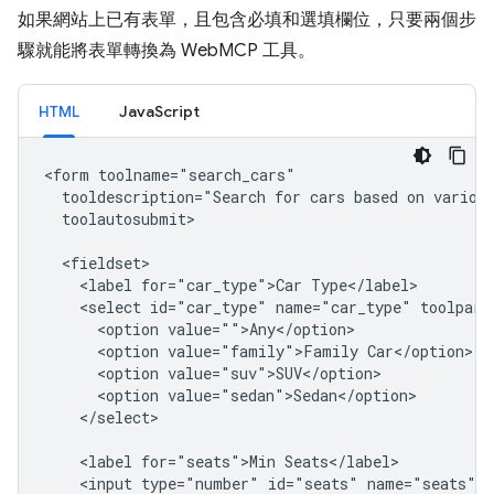
如果網站上已有表單，且包含必填和選填欄位，只要兩個步
驟就能將表單轉換為 WebMCP 工具。
HTML
JavaScript
<form toolname="search_cars"

  tooldescription="Search for cars based on various
  toolautosubmit>

  <fieldset>

    <label for="car_type">Car Type</label>

    <select id="car_type" name="car_type" toolpara
      <option value="">Any</option>

      <option value="family">Family Car</option>

      <option value="suv">SUV</option>

      <option value="sedan">Sedan</option>

    </select>

    <label for="seats">Min Seats</label>

    <input type="number" id="seats" name="seats" m