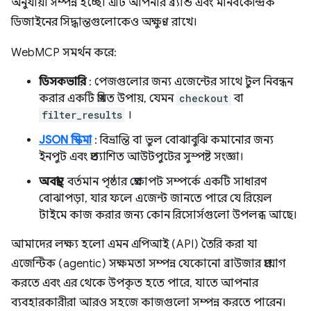
অনুযায়ী সম্পন্ন হচ্ছে। এটি আপনার ব্র্যান্ড এবং মানবকেন্দ্রিক
ডিজাইনের সিদ্ধান্তগুলোকেও অক্ষুণ্ণ রাখে।
WebMCP সমর্থন করে:
ডিসকভারি
: পেজগুলোর জন্য এজেন্টের সাথে টুল নিবন্ধন
করার একটি প্রমিত উপায়, যেমন
checkout
বা
filter_results
।
JSON স্কিমা
: বিভ্রান্তি বা ভুল বোঝাবুঝি কমানোর জন্য
ইনপুট এবং প্রত্যাশিত আউটপুটের সুস্পষ্ট সংজ্ঞা।
অবস্থা
: বর্তমান পৃষ্ঠার প্রেক্ষাপট সম্পর্কে একটি সাধারণ
বোঝাপড়া, যার ফলে এজেন্ট জানতে পারে যে রিয়েল
টাইমে কাজ করার জন্য কোন রিসোর্সগুলো উপলব্ধ আছে।
আমাদের লক্ষ্য হলো এমন এপিআই (API) তৈরি করা যা
এজেন্টিক (agentic) সক্ষমতা সম্পন্ন যেকোনো ব্রাউজার প্রয়োগ
করতে এবং এর থেকে উপকৃত হতে পারে, যাতে আপনার
ব্যবহারকারীরা আরও সহজে কাজগুলো সম্পন্ন করতে পারেন।