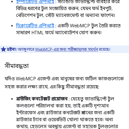
ইম্পারেটিভ এপিআই
: স্ট্যান্ডার্ড জাভাস্ক্রিপ্ট ব্যবহার করে
বিভিন্ন ধরণের টুল সংজ্ঞায়িত করুন, যেমন ফর্ম ইনপুট,
নেভিগেশন টুল, স্টেট ম্যানেজমেন্ট বা অন্যান্য ফাংশন।
ডিক্লারেটিভ এপিআই
: একটি WebMCP টুল তৈরি করতে
সাধারণ HTML ফর্মে অ্যানোটেশন যোগ করুন।
দ্রষ্টব্য:
অ্যাঙ্গুলারে
WebMCP-এর জন্য পরীক্ষামূলক সমর্থন
রয়েছে।
সীমাবদ্ধতা
যদিও WebMCP এজেন্ট এবং মানুষের জন্য জটিল কাজগুলোকে
সহজ করার লক্ষ্য রাখে, এর কিছু সীমাবদ্ধতা রয়েছে:
ব্রাউজিং কনটেক্সট প্রয়োজন
: যেহেতু জাভাস্ক্রিপ্টে টুল
কলগুলো পরিচালনা করা হয়, তাই একটি দৃশ্যমান
ইন্টারফেস এবং ব্রাউজার কনটেক্সট প্রদানের জন্য একটি
ব্রাউজার ট্যাব বা ওয়েবভিউ খোলা থাকতে হবে। অন্য
কথায়, হেডলেস অবস্থায় এজেন্ট বা সহায়ক টুলগুলোর