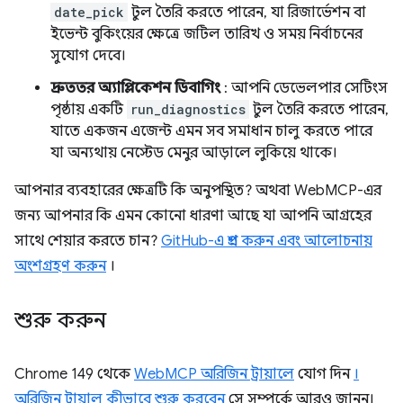
date_pick
টুল তৈরি করতে পারেন, যা রিজার্ভেশন বা
ইভেন্ট বুকিংয়ের ক্ষেত্রে জটিল তারিখ ও সময় নির্বাচনের
সুযোগ দেবে।
দ্রুততর অ্যাপ্লিকেশন ডিবাগিং
: আপনি ডেভেলপার সেটিংস
পৃষ্ঠায় একটি
run_diagnostics
টুল তৈরি করতে পারেন,
যাতে একজন এজেন্ট এমন সব সমাধান চালু করতে পারে
যা অন্যথায় নেস্টেড মেনুর আড়ালে লুকিয়ে থাকে।
আপনার ব্যবহারের ক্ষেত্রটি কি অনুপস্থিত? অথবা WebMCP-এর
জন্য আপনার কি এমন কোনো ধারণা আছে যা আপনি আগ্রহের
সাথে শেয়ার করতে চান?
GitHub-এ প্রশ্ন করুন এবং আলোচনায়
অংশগ্রহণ করুন
।
শুরু করুন
Chrome 149 থেকে
WebMCP অরিজিন ট্রায়ালে
যোগ দিন
।
অরিজিন ট্রায়াল কীভাবে শুরু করবেন
সে সম্পর্কে আরও জানুন।