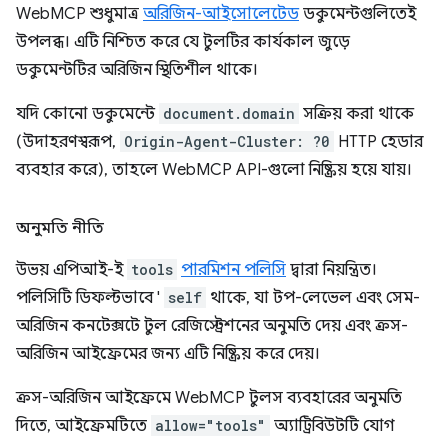
WebMCP শুধুমাত্র
অরিজিন-আইসোলেটেড
ডকুমেন্টগুলিতেই
উপলব্ধ। এটি নিশ্চিত করে যে টুলটির কার্যকাল জুড়ে
ডকুমেন্টটির অরিজিন স্থিতিশীল থাকে।
যদি কোনো ডকুমেন্টে
document.domain
সক্রিয় করা থাকে
(উদাহরণস্বরূপ,
Origin-Agent-Cluster: ?0
HTTP হেডার
ব্যবহার করে), তাহলে WebMCP API-গুলো নিষ্ক্রিয় হয়ে যায়।
অনুমতি নীতি
উভয় এপিআই-ই
tools
পারমিশন পলিসি
দ্বারা নিয়ন্ত্রিত।
পলিসিটি ডিফল্টভাবে '
self
থাকে, যা টপ-লেভেল এবং সেম-
অরিজিন কনটেক্সটে টুল রেজিস্ট্রেশনের অনুমতি দেয় এবং ক্রস-
অরিজিন আইফ্রেমের জন্য এটি নিষ্ক্রিয় করে দেয়।
ক্রস-অরিজিন আইফ্রেমে WebMCP টুলস ব্যবহারের অনুমতি
দিতে, আইফ্রেমটিতে
allow="tools"
অ্যাট্রিবিউটটি যোগ