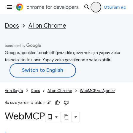
Oturum aç
Docs
AI on Chrome
Google, içerikleri tercih ettiğiniz dile çevirmek için yapay zeka
teknolojisini kullanır. Yapay zeka çevirilerinde hata olabilir.
Ana Sayfa
Docs
AI on Chrome
WebMCP ve Ajanlar
Bu size yardımcı oldu mu?
Web
MCP