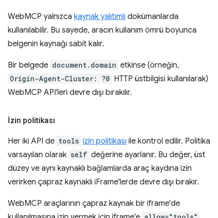
WebMCP yalnızca
kaynak yalıtımlı
dokümanlarda
kullanılabilir. Bu sayede, aracın kullanım ömrü boyunca
belgenin kaynağı sabit kalır.
Bir belgede
document.domain
etkinse (örneğin,
Origin-Agent-Cluster: ?0
HTTP üstbilgisi kullanılarak)
WebMCP API'leri devre dışı bırakılır.
İzin politikası
Her iki API de
tools
izin politikası
ile kontrol edilir. Politika
varsayılan olarak
self
değerine ayarlanır. Bu değer, üst
düzey ve aynı kaynaklı bağlamlarda araç kaydına izin
verirken çapraz kaynaklı iFrame'lerde devre dışı bırakır.
WebMCP araçlarının çapraz kaynak bir iframe'de
kullanılmasına izin vermek için iframe'e
allow="tools"