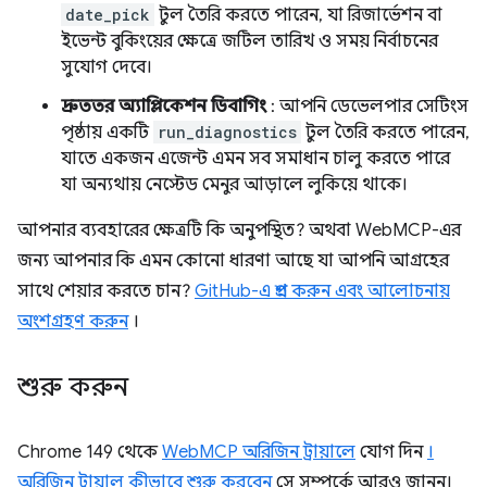
date_pick
টুল তৈরি করতে পারেন, যা রিজার্ভেশন বা
ইভেন্ট বুকিংয়ের ক্ষেত্রে জটিল তারিখ ও সময় নির্বাচনের
সুযোগ দেবে।
দ্রুততর অ্যাপ্লিকেশন ডিবাগিং
: আপনি ডেভেলপার সেটিংস
পৃষ্ঠায় একটি
run_diagnostics
টুল তৈরি করতে পারেন,
যাতে একজন এজেন্ট এমন সব সমাধান চালু করতে পারে
যা অন্যথায় নেস্টেড মেনুর আড়ালে লুকিয়ে থাকে।
আপনার ব্যবহারের ক্ষেত্রটি কি অনুপস্থিত? অথবা WebMCP-এর
জন্য আপনার কি এমন কোনো ধারণা আছে যা আপনি আগ্রহের
সাথে শেয়ার করতে চান?
GitHub-এ প্রশ্ন করুন এবং আলোচনায়
অংশগ্রহণ করুন
।
শুরু করুন
Chrome 149 থেকে
WebMCP অরিজিন ট্রায়ালে
যোগ দিন
।
অরিজিন ট্রায়াল কীভাবে শুরু করবেন
সে সম্পর্কে আরও জানুন।