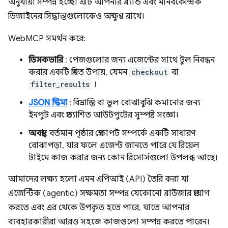
অনুযায়ী সম্পন্ন হচ্ছে। এটি আপনার ব্র্যান্ড এবং মানবকেন্দ্রিক
ডিজাইনের সিদ্ধান্তগুলোকেও অক্ষুণ্ণ রাখে।
WebMCP সমর্থন করে:
ডিসকভারি
: পেজগুলোর জন্য এজেন্টের সাথে টুল নিবন্ধন
করার একটি প্রমিত উপায়, যেমন
checkout
বা
filter_results
।
JSON স্কিমা
: বিভ্রান্তি বা ভুল বোঝাবুঝি কমানোর জন্য
ইনপুট এবং প্রত্যাশিত আউটপুটের সুস্পষ্ট সংজ্ঞা।
অবস্থা
: বর্তমান পৃষ্ঠার প্রেক্ষাপট সম্পর্কে একটি সাধারণ
বোঝাপড়া, যার ফলে এজেন্ট জানতে পারে যে রিয়েল
টাইমে কাজ করার জন্য কোন রিসোর্সগুলো উপলব্ধ আছে।
আমাদের লক্ষ্য হলো এমন এপিআই (API) তৈরি করা যা
এজেন্টিক (agentic) সক্ষমতা সম্পন্ন যেকোনো ব্রাউজার প্রয়োগ
করতে এবং এর থেকে উপকৃত হতে পারে, যাতে আপনার
ব্যবহারকারীরা আরও সহজে কাজগুলো সম্পন্ন করতে পারেন।