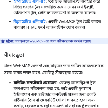
ইম্পারেটিভ এপিআই
: স্ট্যান্ডার্ড জাভাস্ক্রিপ্ট ব্যবহার করে
বিভিন্ন ধরণের টুল সংজ্ঞায়িত করুন, যেমন ফর্ম ইনপুট,
নেভিগেশন টুল, স্টেট ম্যানেজমেন্ট বা অন্যান্য ফাংশন।
ডিক্লারেটিভ এপিআই
: একটি WebMCP টুল তৈরি করতে
সাধারণ HTML ফর্মে অ্যানোটেশন যোগ করুন।
দ্রষ্টব্য:
অ্যাঙ্গুলারে
WebMCP-এর জন্য পরীক্ষামূলক সমর্থন
রয়েছে।
সীমাবদ্ধতা
যদিও WebMCP এজেন্ট এবং মানুষের জন্য জটিল কাজগুলোকে
সহজ করার লক্ষ্য রাখে, এর কিছু সীমাবদ্ধতা রয়েছে:
ব্রাউজিং কনটেক্সট প্রয়োজন
: যেহেতু জাভাস্ক্রিপ্টে টুল
কলগুলো পরিচালনা করা হয়, তাই একটি দৃশ্যমান
ইন্টারফেস এবং ব্রাউজার কনটেক্সট প্রদানের জন্য একটি
ব্রাউজার ট্যাব বা ওয়েবভিউ খোলা থাকতে হবে। অন্য
কথায়, হেডলেস অবস্থায় এজেন্ট বা সহায়ক টুলগুলোর