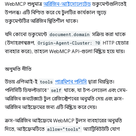
WebMCP শুধুমাত্র
অরিজিন-আইসোলেটেড
ডকুমেন্টগুলিতেই
উপলব্ধ। এটি নিশ্চিত করে যে টুলটির কার্যকাল জুড়ে
ডকুমেন্টটির অরিজিন স্থিতিশীল থাকে।
যদি কোনো ডকুমেন্টে
document.domain
সক্রিয় করা থাকে
(উদাহরণস্বরূপ,
Origin-Agent-Cluster: ?0
HTTP হেডার
ব্যবহার করে), তাহলে WebMCP API-গুলো নিষ্ক্রিয় হয়ে যায়।
অনুমতি নীতি
উভয় এপিআই-ই
tools
পারমিশন পলিসি
দ্বারা নিয়ন্ত্রিত।
পলিসিটি ডিফল্টভাবে '
self
থাকে, যা টপ-লেভেল এবং সেম-
অরিজিন কনটেক্সটে টুল রেজিস্ট্রেশনের অনুমতি দেয় এবং ক্রস-
অরিজিন আইফ্রেমের জন্য এটি নিষ্ক্রিয় করে দেয়।
ক্রস-অরিজিন আইফ্রেমে WebMCP টুলস ব্যবহারের অনুমতি
দিতে, আইফ্রেমটিতে
allow="tools"
অ্যাট্রিবিউটটি যোগ