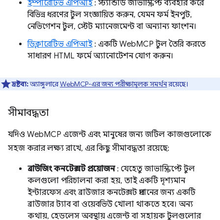
ইম্পারেটিভ এপিআই
: স্ট্যান্ডার্ড জাভাস্ক্রিপ্ট ব্যবহার করে
বিভিন্ন ধরণের টুল সংজ্ঞায়িত করুন, যেমন ফর্ম ইনপুট,
নেভিগেশন টুল, স্টেট ম্যানেজমেন্ট বা অন্যান্য ফাংশন।
ডিক্লারেটিভ এপিআই
: একটি WebMCP টুল তৈরি করতে
সাধারণ HTML ফর্মে অ্যানোটেশন যোগ করুন।
দ্রষ্টব্য:
অ্যাঙ্গুলারে
WebMCP-এর জন্য পরীক্ষামূলক সমর্থন
রয়েছে।
সীমাবদ্ধতা
যদিও WebMCP এজেন্ট এবং মানুষের জন্য জটিল কাজগুলোকে
সহজ করার লক্ষ্য রাখে, এর কিছু সীমাবদ্ধতা রয়েছে:
ব্রাউজিং কনটেক্সট প্রয়োজন
: যেহেতু জাভাস্ক্রিপ্টে টুল
কলগুলো পরিচালনা করা হয়, তাই একটি দৃশ্যমান
ইন্টারফেস এবং ব্রাউজার কনটেক্সট প্রদানের জন্য একটি
ব্রাউজার ট্যাব বা ওয়েবভিউ খোলা থাকতে হবে। অন্য
কথায়, হেডলেস অবস্থায় এজেন্ট বা সহায়ক টুলগুলোর