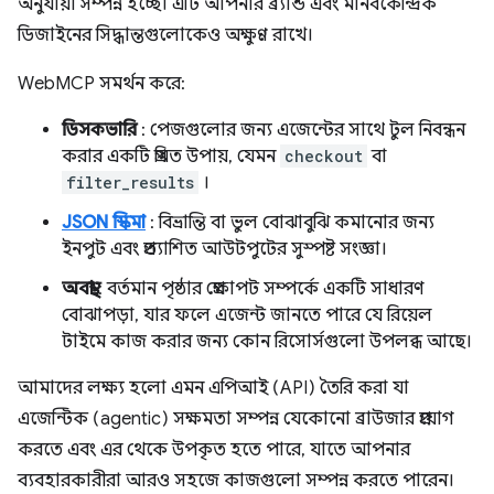
অনুযায়ী সম্পন্ন হচ্ছে। এটি আপনার ব্র্যান্ড এবং মানবকেন্দ্রিক
ডিজাইনের সিদ্ধান্তগুলোকেও অক্ষুণ্ণ রাখে।
WebMCP সমর্থন করে:
ডিসকভারি
: পেজগুলোর জন্য এজেন্টের সাথে টুল নিবন্ধন
করার একটি প্রমিত উপায়, যেমন
checkout
বা
filter_results
।
JSON স্কিমা
: বিভ্রান্তি বা ভুল বোঝাবুঝি কমানোর জন্য
ইনপুট এবং প্রত্যাশিত আউটপুটের সুস্পষ্ট সংজ্ঞা।
অবস্থা
: বর্তমান পৃষ্ঠার প্রেক্ষাপট সম্পর্কে একটি সাধারণ
বোঝাপড়া, যার ফলে এজেন্ট জানতে পারে যে রিয়েল
টাইমে কাজ করার জন্য কোন রিসোর্সগুলো উপলব্ধ আছে।
আমাদের লক্ষ্য হলো এমন এপিআই (API) তৈরি করা যা
এজেন্টিক (agentic) সক্ষমতা সম্পন্ন যেকোনো ব্রাউজার প্রয়োগ
করতে এবং এর থেকে উপকৃত হতে পারে, যাতে আপনার
ব্যবহারকারীরা আরও সহজে কাজগুলো সম্পন্ন করতে পারেন।