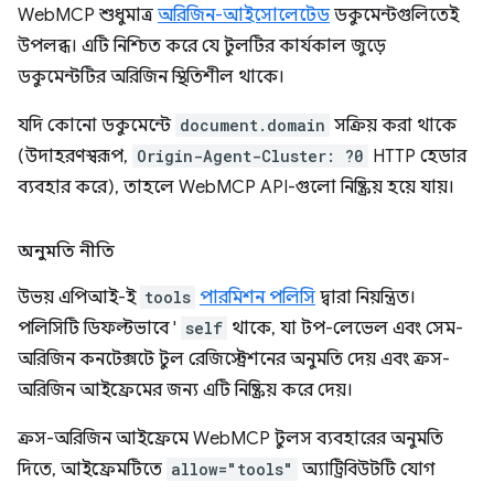
WebMCP শুধুমাত্র
অরিজিন-আইসোলেটেড
ডকুমেন্টগুলিতেই
উপলব্ধ। এটি নিশ্চিত করে যে টুলটির কার্যকাল জুড়ে
ডকুমেন্টটির অরিজিন স্থিতিশীল থাকে।
যদি কোনো ডকুমেন্টে
document.domain
সক্রিয় করা থাকে
(উদাহরণস্বরূপ,
Origin-Agent-Cluster: ?0
HTTP হেডার
ব্যবহার করে), তাহলে WebMCP API-গুলো নিষ্ক্রিয় হয়ে যায়।
অনুমতি নীতি
উভয় এপিআই-ই
tools
পারমিশন পলিসি
দ্বারা নিয়ন্ত্রিত।
পলিসিটি ডিফল্টভাবে '
self
থাকে, যা টপ-লেভেল এবং সেম-
অরিজিন কনটেক্সটে টুল রেজিস্ট্রেশনের অনুমতি দেয় এবং ক্রস-
অরিজিন আইফ্রেমের জন্য এটি নিষ্ক্রিয় করে দেয়।
ক্রস-অরিজিন আইফ্রেমে WebMCP টুলস ব্যবহারের অনুমতি
দিতে, আইফ্রেমটিতে
allow="tools"
অ্যাট্রিবিউটটি যোগ