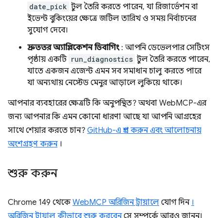
date_pick
টুল তৈরি করতে পারেন, যা রিজার্ভেশন বা
ইভেন্ট বুকিংয়ের ক্ষেত্রে জটিল তারিখ ও সময় নির্বাচনের
সুযোগ দেবে।
দ্রুততর অ্যাপ্লিকেশন ডিবাগিং
: আপনি ডেভেলপার সেটিংস
পৃষ্ঠায় একটি
run_diagnostics
টুল তৈরি করতে পারেন,
যাতে একজন এজেন্ট এমন সব সমাধান চালু করতে পারে
যা অন্যথায় নেস্টেড মেনুর আড়ালে লুকিয়ে থাকে।
আপনার ব্যবহারের ক্ষেত্রটি কি অনুপস্থিত? অথবা WebMCP-এর
জন্য আপনার কি এমন কোনো ধারণা আছে যা আপনি আগ্রহের
সাথে শেয়ার করতে চান?
GitHub-এ প্রশ্ন করুন এবং আলোচনায়
অংশগ্রহণ করুন
।
শুরু করুন
Chrome 149 থেকে
WebMCP অরিজিন ট্রায়ালে
যোগ দিন
।
অরিজিন ট্রায়াল কীভাবে শুরু করবেন
সে সম্পর্কে আরও জানুন।