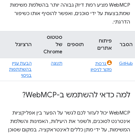
‫WebMCP מציע רמת דיוק גבוהה יותר בהשלמת משימות
שמתבצעות על ידי סוכנים, ואפשר להוסיף אותו כשיפור
הדרגתי.
סטטוס
פיתוח
הסבר
תוספים
של
הרציונל
אתרים
Chrome
GitHub
תצוגה
הבעת עניין
גרסת
בהשתתפות
מקור לניסיון
בניסוי
למה כדאי להשתמש ב-Web
MCP?
WebMCP יכול לעזור לכם לגשר על הפער בין אפליקציות
אינטרנט לסוכנים, ולשפר את היעילות, האמינות והשלמת
המשימות, על ידי מתן כללים לאינטראקציה. במקום שסוכן