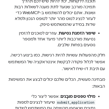
תוכנה ללקוחות, יכול להיות שיש לכם תהליך
תמיכה מורכב שנועד לתת מענה לשאלות רבות
ושונות. אתם יכולים להשתמש ב-WebMCP כדי
לעזור לנציג לנווט מהר יותר לטופס הנכון ולמלא
שדות במידע שהמשתמש סיפק.
שיפור הזמנת נסיעות
. עוזרים לסוכנים להזמין
נסיעות מורכבות ליותר מיעד אחד ולמספר
נוסעים בפחות שלבים.
חלק מהפעולות עשויות להיות רגישות, כמו ביצוע רכישה.
אפשר לכלול פקודה לבקשת אינטראקציה של המשתמש
עם תיבת דו-שיח לאישור.
מבחינה מעשית, הכלים שלכם יכולים לבצע את המשימות
הבאות:
מילוי טפסים מובְנים
: אפשר ליצור כלי
submit_application
שיעזור לנציגים למפות
נתונים שנאספו מהשיחה עם המשתמש לשדות