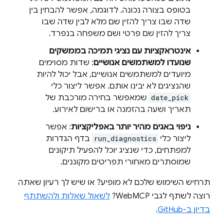
בטופס בצורה נכונה. לדוגמה, אפשר להבחין בין
שדה שבו צריך להזין שם מלא לבין שדה שבו
צריך להזין שם פרטי ושם משפחה בנפרד.
אינטראקציות עם נציגי תמיכה בממשקים
שנועדו למשתמשים אנושיים
: שדות מסוימים
מיועדים למשתמשים אנושיים, אבל יכול להיות
שהנציגים לא יבינו אותם. אפשר ליצור כלי
date_pick
שמאפשר בחירה מורכבת של
תאריך ושעה בהזמנה או ברישום לאירוע.
ניפוי באגים מהיר יותר באפליקציות
: אפשר
ליצור כלי
run_diagnostics
בדף הגדרות
למפתחים, כדי שנציג יוכל להפעיל תיקונים
שמוסתרים מאחורי תפריטים מקוננים.
תרחיש השימוש שלכם לא מופיע? או שיש לך רעיון שאתה
רוצה לשתף לגבי WebMCP?
לשאול שאלות ולהשתתף
בדיון ב-GitHub
.