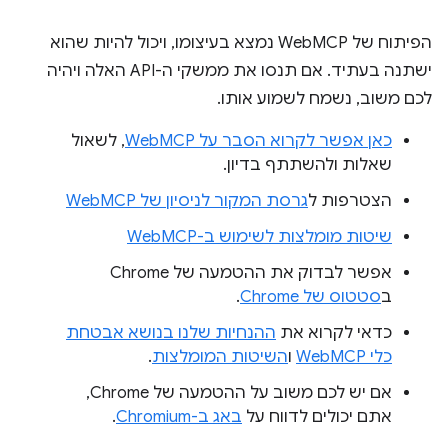
הפיתוח של WebMCP נמצא בעיצומו, ויכול להיות שהוא
ישתנה בעתיד. אם תנסו את ממשקי ה-API האלה ויהיה
לכם משוב, נשמח לשמוע אותו.
כאן אפשר לקרוא הסבר על WebMCP
, לשאול
שאלות ולהשתתף בדיון.
הצטרפות ל
גרסת המקור לניסיון של WebMCP
שיטות מומלצות לשימוש ב-WebMCP
אפשר לבדוק את ההטמעה של Chrome
ב
סטטוס של Chrome
.
כדאי לקרוא את
ההנחיות שלנו בנושא אבטחת
כלי WebMCP
ו
השיטות המומלצות
.
אם יש לכם משוב על ההטמעה של Chrome,
אתם יכולים לדווח על
באג ב-Chromium
.