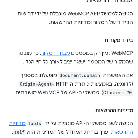
אבטחה והרשאות
הגישה לממשקי WebMCP API מוגבלת על ידי דרישות
הבידוד של המקור ומדיניות ההרשאות.
בידוד מקורות
‫WebMCP זמין רק במסמכים
מבודדי מקור
. כך מובטח
שהמקור של המסמך יישאר יציב לאורך כל חיי הכלי.
אם האפשרות
document.domain
מופעלת במסמך
(לדוגמה, באמצעות כותרת ה-HTTP‏
Origin-Agent-
Cluster: ?0
), ממשקי ה-API של WebMCP מושבתים.
מדיניות ההרשאות
הגישה לשני ממשקי ה-API מוגבלת על ידי
tools
מדיניות
ההרשאות
. ערך ברירת המחדל של המדיניות הוא
self
,