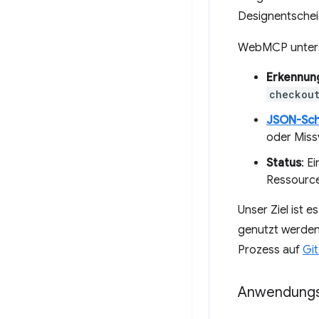
Designentschei
WebMCP unters
Erkennun
checkou
JSON-Sc
oder Miss
Status
: E
Ressourcen
Unser Ziel ist 
genutzt werden
Prozess auf
Gi
Anwendungs