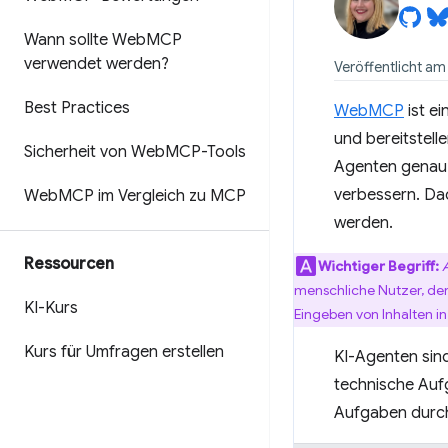
Wann sollte Web
MCP
verwendet werden?
Veröffentlicht am 
Best Practices
WebMCP
ist e
und bereitstel
Sicherheit von Web
MCP-Tools
Agenten genau w
verbessern. Dad
Web
MCP im Vergleich zu MCP
werden.
Ressourcen
Wichtiger Begriff:
menschliche Nutzer, der 
KI-Kurs
Eingeben von Inhalten i
Kurs für Umfragen erstellen
KI-Agenten sin
technische Auf
Aufgaben durch