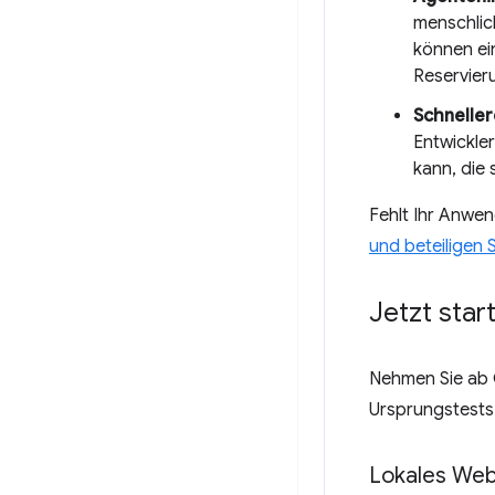
menschlic
können e
Reservier
Schnelle
Entwickler
kann, die
Fehlt Ihr Anwen
und beteiligen 
Jetzt star
Nehmen Sie ab
Ursprungstest
Lokales We