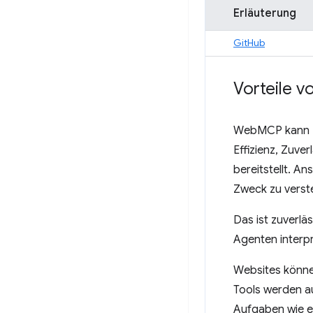
Erläuterung
GitHub
Vorteile 
WebMCP kann Ih
Effizienz, Zuve
bereitstellt. An
Zweck zu verste
Das ist zuverläs
Agenten interp
Websites könne
Tools werden au
Aufgaben wie e