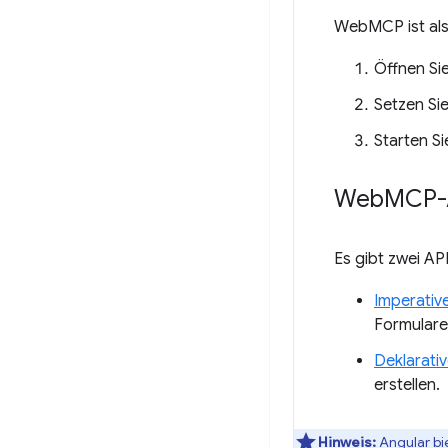
WebMCP ist als 
Öffnen Si
Setzen Si
Starten S
Web
MCP-
Es gibt zwei AP
Imperativ
Formulare
Deklarativ
erstellen.
Hinweis:
Angular bi