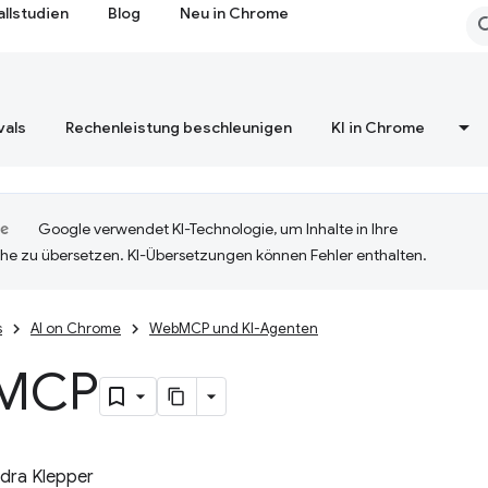
allstudien
Blog
Neu in Chrome
vals
Rechenleistung beschleunigen
KI in Chrome
Google verwendet KI-Technologie, um Inhalte in Ihre
he zu übersetzen. KI-Übersetzungen können Fehler enthalten.
s
AI on Chrome
WebMCP und KI-Agenten
MCP
dra Klepper