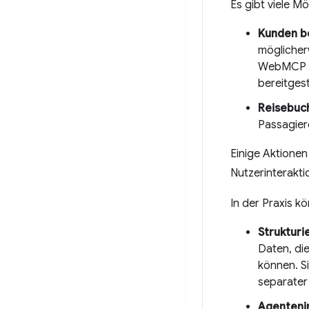
Es gibt viele M
Kunden be
möglicher
WebMCP ka
bereitgest
Reisebuc
Passagier
Einige Aktionen 
Nutzerinterakti
In der Praxis k
Strukturi
Daten, di
können. Si
separater
Agentenin