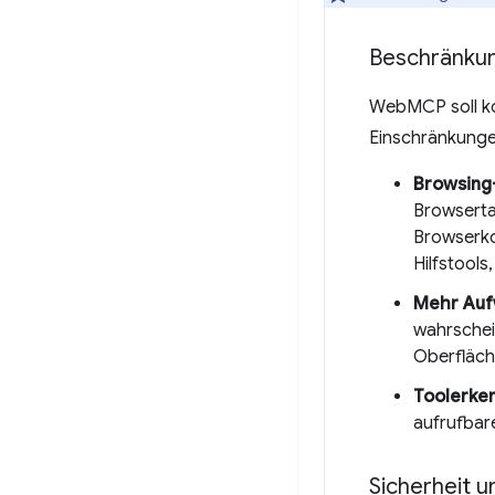
Beschränku
WebMCP soll ko
Einschränkunge
Browsing-
Browserta
Browserko
Hilfstool
Mehr Auf
wahrschei
Oberfläch
Toolerke
aufrufbare
Sicherheit 