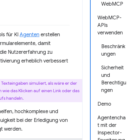
WebMCP
WebMCP-
APIs
verwenden
ls für KI
Agenten
erstellen
rmularelemente, damit
Beschränk
 die Nutzererfahrung zu
ungen
ivierung erheblich verbessert
Sicherheit
und
Berechtigu
Texteingaben simuliert, als wäre er der
ngen
 wie das Klicken auf einen Link oder das
ufs handeln.
Demo
 helfen, hochkomplexe und
Agentencha
igkeit bei der Erledigung von
t mit der
gt werden.
Inspector-