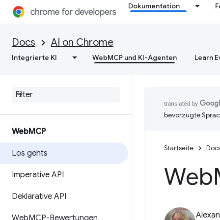
Dokumentation
F
Docs
AI on Chrome
Integrierte KI
WebMCP und KI-Agenten
Learn E
bevorzugte Sprac
Web
MCP
Startseite
Doc
Los gehts
Web
Imperative API
Deklarative API
Alexan
Web
MCP-Bewertungen