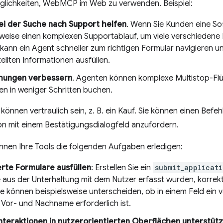
öglichkeiten, WebMCP im Web zu verwenden. Beispiel:
i der Suche nach Support helfen
. Wenn Sie Kunden eine So
weise einen komplexen Supportablauf, um viele verschiedene
nn ein Agent schneller zum richtigen Formular navigieren un
ellten Informationen ausfüllen.
hungen verbessern
. Agenten können komplexe Multistop-Fl
en in weniger Schritten buchen.
können vertraulich sein, z. B. ein Kauf. Sie können einen Befeh
on mit einem Bestätigungsdialogfeld anzufordern.
önnen Ihre Tools die folgenden Aufgaben erledigen:
erte Formulare ausfüllen
: Erstellen Sie ein
submit_applicati
e aus der Unterhaltung mit dem Nutzer erfasst wurden, korre
e können beispielsweise unterscheiden, ob in einem Feld ein 
 Vor- und Nachname erforderlich ist.
teraktionen in nutzerorientierten Oberflächen unterstüt