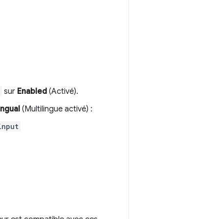
sur
Enabled
(Activé).
ingual
(Multilingue activé) :
input