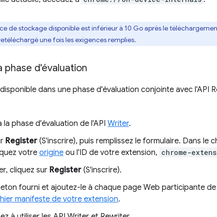
pace de stockage disponible est inférieur à 10 Go après le téléchargeme
retéléchargé une fois les exigences remplies.
la phase d'évaluation
t disponible dans une phase d'évaluation conjointe avec l'API
la phase d'évaluation de l'API
Writer
.
ur
Register
(S'inscrire), puis remplissez le formulaire. Dans le
iquez votre
origine
ou l'ID de votre extension,
chrome-extens
er, cliquez sur
Register
(S'inscrire).
jeton fourni et ajoutez-le à chaque page Web participante de 
ichier manifeste de votre extension
.
à utiliser les API Writer et Rewriter.