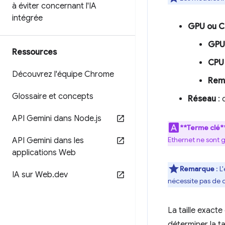
à éviter concernant l'IA
intégrée
GPU ou 
GPU
Ressources
CPU
Découvrez l'équipe Chrome
Rem
Glossaire et concepts
Réseau
: 
API Gemini dans Node
.
js
**Terme clé*
Ethernet ne sont 
API Gemini dans les
applications Web
Remarque
: L
IA sur Web
.
dev
nécessite pas de 
La taille exact
déterminer la ta