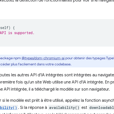
xécutez la détection de fonctionnalités pour voir si le naviga
self
)
{
API is supported.
le package npm
@types/dom-chromium-ai
pour obtenir des typages TypeS
accéder plus facilement dans votre codebase.
 toutes les autres API d'IA intégrées sont intégrées au navigat
emière fois qu'un site Web utilise une API d'IA intégrée. En pra
e API intégrée, il a téléchargé le modèle sur son navigateur.
 si le modèle est prêt à être utilisé, appelez la fonction asyn
bility()
. Si la réponse à
availability()
est
downloadab