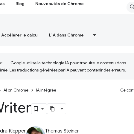
cas
Blog
Nouveautés de Chrome
Accélérer le calcul
L'IA dans Chrome
Google utilise la technologie IA pour traduire le contenu dans
érée. Les traductions générées par IA peuvent contenir des erreurs.
AI on Chrome
IA intégrée
Ce cont
riter
dra Klepper
Thomas Steiner