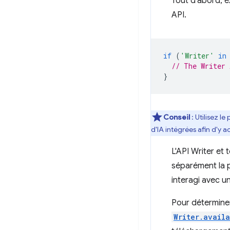
Tout d'abord, e
API.
if
(
'Writer'
in
// The Writer 
}
Conseil
: Utilisez 
d'IA intégrées afin d'y 
L'API Writer et
séparément la pr
interagi avec un
Pour déterminer
Writer.availa