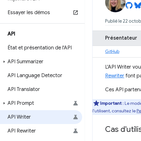
Essayer les démos
Publié le 22 octo
API
Présentateur
État et présentation de l'API
GitHub
API Summarizer
L'API Writer vou
API Language Detector
Rewriter
font pa
API Translator
Ces API partena
API Prompt
Important
: Le modè
l'utilisent, consultez le
Pe
API Writer
Cas d'utili
API Rewriter