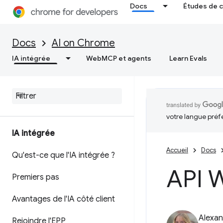
Docs
Études de 
Docs
AI on Chrome
IA intégrée
WebMCP et agents
Learn Evals
votre langue préf
IA intégrée
Accueil
Docs
Qu'est-ce que l'IA intégrée ?
API W
Premiers pas
Avantages de l'IA côté client
Alexan
Rejoindre l'EPP