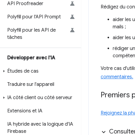
API Proofreader
Rédigez du conte
Polyfill pour l'API Prompt
aider les 
mails ;
Polyfill pour les API de
tâches
aider les 
rédiger un
compéten
Développer avec l'IA
Votre cas d'uti
Études de cas
commentaires.
Traduire sur l'appareil
Premiers 
IA côté client ou côté serveur
Extensions et IA
Rejoignez la pha
IA hybride avec la logique d'IA
Consulter
Firebase