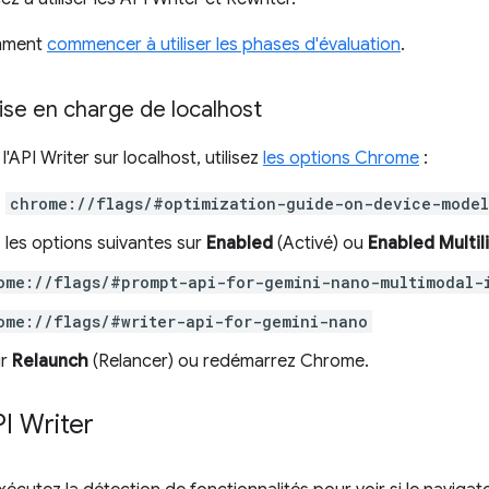
mment
commencer à utiliser les phases d'évaluation
.
rise en charge de localhost
'API Writer sur localhost, utilisez
les options Chrome
:
z
chrome://flags/#optimization-guide-on-device-model
 les options suivantes sur
Enabled
(Activé) ou
Enabled Multil
ome://flags/#prompt-api-for-gemini-nano-multimodal-
ome://flags/#writer-api-for-gemini-nano
ur
Relaunch
(Relancer) ou redémarrez Chrome.
API Writer