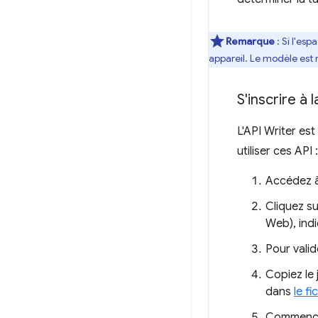
Remarque
: Si l'es
appareil. Le modèle est 
S'inscrire à 
L'API Writer es
utiliser ces API :
Accédez à 
Cliquez s
Web), ind
Pour valid
Copiez le 
dans
le f
Commencez 