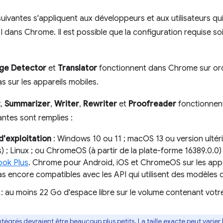
uivantes s'appliquent aux développeurs et aux utilisateurs qui 
I dans Chrome. Il est possible que la configuration requise soi
age Detector
et
Translator
fonctionnent dans Chrome sur ord
s sur les appareils mobiles.
t
,
Summarizer
,
Writer
,
Rewriter
et
Proofreader
fonctionnen
antes sont remplies :
'exploitation
: Windows 10 ou 11 ; macOS 13 ou version ultéri
s) ; Linux ; ou ChromeOS (à partir de la plate-forme 16389.0.0) 
ok Plus
. Chrome pour Android, iOS et ChromeOS sur les ap
s encore compatibles avec les API qui utilisent des modèles 
: au moins 22 Go d'espace libre sur le volume contenant votr
tégrés devraient être beaucoup plus petits. La taille exacte peut varier