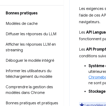
Les exigences s
Bonnes pratiques
l'aide de ces AP
navigateurs.
Modèles de cache
Les
API Langu
Diffuser les réponses du LLM
fonctionnent pa
Afficher les réponses LLM en
Les
API Promp
streaming
conditions suiv
Déboguer le modèle intégré
Système d
Informer les utilisateurs du
ultérieure
téléchargement du modèle
Chromebo
ne sont pa
Comprendre la gestion des
Stockage
modèles dans Chrome
Bonnes pratiques et pratiques
Les modèles in