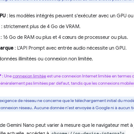
CPU
: les modèles intégrés peuvent s'exécuter avec un GPU ou
: strictement plus de 4 Go de VRAM.
: 16 Go de RAM ou plus et 4 cœurs de processeur ou plus.
arque
: L'API Prompt avec entrée audio nécessite un GPU.
données illimitées ou connexion non limitée.
*
: Une
connexion limitée
est une connexion Internet limitée en termes 
généralement pas limitées par défaut, tandis que les connexions mobiles
'exigence de réseau ne concerne que le téléchargement initial du modèle
connexion réseau. Aucune donnée n'est envoyée à Google ni à aucun tier
e de Gemini Nano peut varier à mesure que le navigateur met à 
ille actuelle, accédez à
chrome://on-device-internals
.