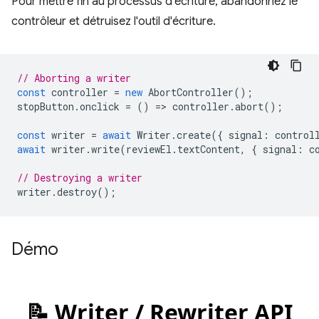
Pour mettre fin au processus d'écriture, abandonnez le
contrôleur et détruisez l'outil d'écriture.
// Aborting a writer
const
controller
=
new
AbortController
();
stopButton
.
onclick
=
()
=
>
controller
.
abort
();
const
writer
=
await
Writer
.
create
({
signal
:
control
await
writer
.
write
(
reviewEl
.
textContent
,
{
signal
:
c
// Destroying a writer
writer
.
destroy
();
Démo