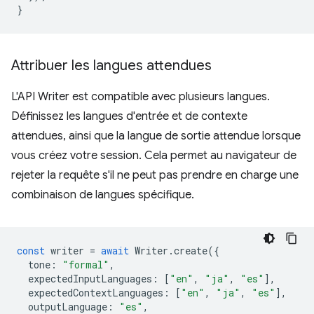
}
Attribuer les langues attendues
L'API Writer est compatible avec plusieurs langues.
Définissez les langues d'entrée et de contexte
attendues, ainsi que la langue de sortie attendue lorsque
vous créez votre session. Cela permet au navigateur de
rejeter la requête s'il ne peut pas prendre en charge une
combinaison de langues spécifique.
const
writer
=
await
Writer
.
create
({
tone
:
"formal"
,
expectedInputLanguages
:
[
"en"
,
"ja"
,
"es"
],
expectedContextLanguages
:
[
"en"
,
"ja"
,
"es"
],
outputLanguage
:
"es"
,