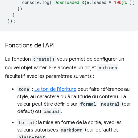
console
.
log
(
`Downloaded 
${
e
.
loaded
*
100
}
%`
);
});
}
});
Fonctions de l'API
La fonction
create()
vous permet de configurer un
nouvel objet writer. Elle accepte un objet
options
facultatif avec les paramètres suivants :
tone
:
Le ton de l'écriture
peut faire référence au
style, au caractère ou à l'attitude du contenu. La
valeur peut être définie sur
formal
,
neutral
(par
défaut) ou
casual
.
format
: la mise en forme de la sortie, avec les
valeurs autorisées
markdown
(par défaut) et
plain-text
.