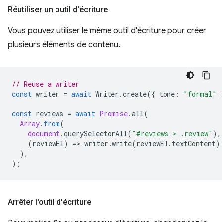
Réutiliser un outil d'écriture
Vous pouvez utiliser le même outil d'écriture pour créer
plusieurs éléments de contenu.
// Reuse a writer
const
writer
=
await
Writer
.
create
({
tone
:
"formal"
const
reviews
=
await
Promise
.
all
(
Array
.
from
(
document
.
querySelectorAll
(
"#reviews > .review"
),
(
reviewEl
)
=
>
writer
.
write
(
reviewEl
.
textContent
)
),
);
Arrêter l'outil d'écriture