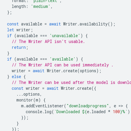
format
:
'plain-text'
,
length
:
'medium'
,
};
const
available
=
await
Writer
.
availability
();
let
writer
;
if
(
available
===
'unavailable'
)
{
// The Writer API isn't usable.
return
;
}
if
(
available
===
'available'
)
{
// The Writer API can be used immediately .
writer
=
await
Writer
.
create
(
options
);
}
else
{
// The Writer can be used after the model is downl
const
writer
=
await
Writer
.
create
({
...
options
,
monitor
(
m
)
{
m
.
addEventListener
(
"downloadprogress"
,
e
=
>
{
console
.
log
(
`Downloaded 
${
e
.
loaded
*
100
}
%`
)
});
}
});