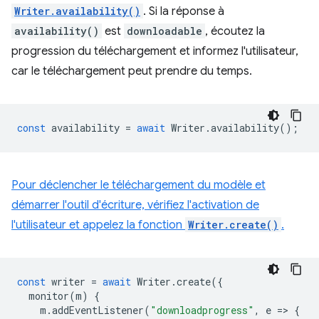
Writer.availability()
. Si la réponse à
availability()
est
downloadable
, écoutez la
progression du téléchargement et informez l'utilisateur,
car le téléchargement peut prendre du temps.
const
availability
=
await
Writer
.
availability
();
Pour déclencher le téléchargement du modèle et
démarrer l'outil d'écriture, vérifiez l'activation de
l'utilisateur et appelez la fonction
Writer.create()
.
const
writer
=
await
Writer
.
create
({
monitor
(
m
)
{
m
.
addEventListener
(
"downloadprogress"
,
e
=
>
{