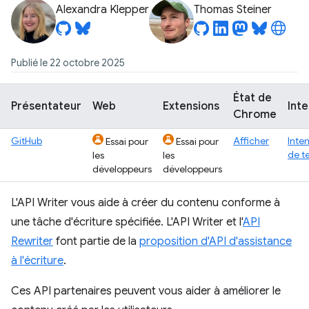
Alexandra Klepper
Thomas Steiner
Publié le 22 octobre 2025
État de
Présentateur
Web
Extensions
Inte
Chrome
GitHub
Afficher
Inte
Essai pour
Essai pour
de t
les
les
développeurs
développeurs
L'API Writer vous aide à créer du contenu conforme à
une tâche d'écriture spécifiée. L'API Writer et l'
API
Rewriter
font partie de la
proposition d'API d'assistance
à l'écriture
.
Ces API partenaires peuvent vous aider à améliorer le