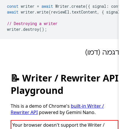
const
writer
=
await
Writer
.
create
({
signal
:
cont
await
writer
.
write
(
reviewEl
.
textContent
,
{
signal
// Destroying a writer
writer
.
destroy
();
דגמה (דמו)