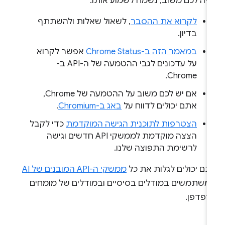
היה לכם משוב, נשמח לשמוע אותו.
לקרוא את ההסבר
, לשאול שאלות ולהשתתף
בדיון.
במאמר הזה ב-Chrome Status
אפשר לקרוא
על עדכונים לגבי ההטמעה של ה-API ב-
Chrome.
אם יש לכם משוב על ההטמעה של Chrome,
אתם יכולים לדווח על
באג ב-Chromium
.
הצטרפות לתוכנית הגישה המוקדמת
כדי לקבל
הצצה מוקדמת לממשקי API חדשים וגישה
לרשימת התפוצה שלנו.
תם יכולים לגלות את כל
ממשקי ה-API המובנים של AI
משתמשים במודלים בסיסיים ובמודלים של מומחים
דפדפן.