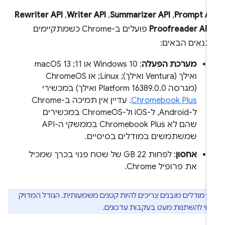
Prompt AP
,‏
Summarizer API
,‏
Writer API
,‏
Rewriter API
Proofreader API
פועלים ב-Chrome כשמתקיימים
תנאים הבאים:
מערכת הפעלה
: Windows 10 או 11;‏ macOS 13
ואילך (Ventura ואילך); Linux; או ChromeOS
(מגרסה Platform 16389.0.0 ואילך) במכשירי
Chromebook Plus
. עדיין אין תמיכה ב-Chrome
ל-Android, ל-iOS ול-ChromeOS במכשירים
שהם לא Chromebook Plus בממשקי ה-API
שמשתמשים במודלים בסיסיים.
אחסון
: לפחות 22 GB של שטח פנוי בכרך שמכיל
את פרופיל Chrome.
מודלים מובנים צריכים להיות קטנים משמעותית. הגודל המדויק
וי להשתנות מעט בעקבות עדכונים.