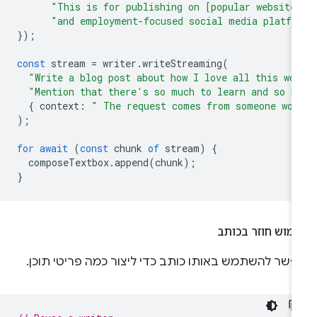
"This is for publishing on [popular website
"and employment-focused social media platfo
});
const
stream
=
writer
.
writeStreaming
(
"Write a blog post about how I love all this wo
"Mention that there's so much to learn and so m
{
context
:
" The request comes from someone wor
);
for
await
(
const
chunk
of
stream
)
{
composeTextbox
.
append
(
chunk
);
}
מוש חוזר בכותב
פשר להשתמש באותו כותב כדי ליצור כמה פריטי תוכן.