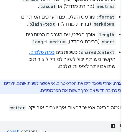
neutral
(ברירת מחדל) או
casual
.
format
: פורמט הפלט, עם הערכים המותרים
markdown
(ברירת מחדל) ו-
plain-text
.
length
: אורך הפלט, עם הערכים המותרים
short
(ברירת מחדל),
medium
ו-
long
.
sharedContext
: כשכותבים
כמה פלטים
,
הקשר משותף יכול לעזור למודל ליצור תוכן
שתואם יותר לציפיות שלכם.
הערה:
אחרי שמגדירים את הפרמטרים, אי אפשר לשנות אותם. יוצרים
יקט כתיבה חדש אם צריך לשנות את הפרמטרים.
דוגמה הבאה אפשר לראות איך יוצרים אובייקט
writer
:
const
options
=
{