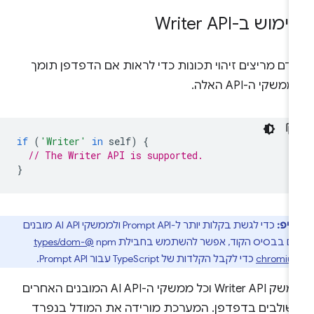
מוש ב-Writer API
דם מריצים זיהוי תכונות כדי לראות אם הדפדפן תומך
משקי ה-API האלה.
if
(
'Writer'
in
self
)
{
// The Writer API is supported.
}
טיפ:
כדי לגשת בקלות יותר ל-Prompt API ולממשקי AI API מובנים
ם בבסיס הקוד, אפשר להשתמש בחבילת npm‏
@types/dom-
chromiu
כדי לקבל הקלדות של TypeScript עבור Prompt API.
ממשק Writer API וכל ממשקי ה-AI API המובנים האחרים
שולבים בדפדפן. המערכת מורידה את המודל בנפרד