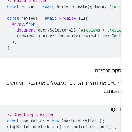
// Reuse a writer
const
writer
=
await
Writer
.
create
({
tone
:
"forma
const
reviews
=
await
Promise
.
all
(
Array
.
from
(
document
.
querySelectorAll
(
"#reviews > .review
(
reviewEl
)
=
>
writer
.
write
(
reviewEl
.
textConte
),
);
פסקת הכתיבה
די לסיים את תהליך הכתיבה, מבטלים את הבקר ומוחקים
ת הכותב.
// Aborting a writer
const
controller
=
new
AbortController
();
stopButton
.
onclick
=
()
=
>
controller
.
abort
();