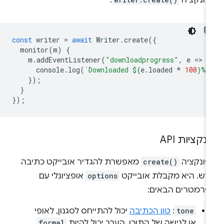
פונקציה
.
const
writer
=
await
Writer
.
create
({
monitor
(
m
)
{
m
.
addEventListener
(
"downloadprogress"
,
e
=
>
{
console
.
log
(
`Downloaded 
${
e
.
loaded
*
100
}
%`
});
}
});
נקציות API
פונקציה
create()
מאפשרת להגדיר אובייקט כתיבה
דש. היא מקבלת אובייקט
options
אופציונלי עם
פרמטרים הבאים:
tone
:
טון הכתיבה
יכול להתייחס לסגנון, לאופי
או לגישה של התוכן. הערך יכול להיות
formal
,‏