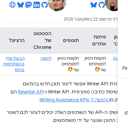
יך פרסום: 22 באוקטובר 2025
הסטטוס
טון
פיתוח
תוספים
של
הרציונל
בר
אתרים
Chrome
Git
תקופת ניסיון
תקופת ניסיון
תצוגה
הבעת עניין
למפתחים
למפתחים
בהשתתפות
בניסוי
של
של
בעזרת Writer API אפשר ליצור תוכן חדש בהתאם
משימת כתיבה ספציפית. Writer API ו-
Rewriter API
הם
לק מ
ההצעה ל-Writing Assistance APIs
.
ממשקי ה-API של השותפים האלה יכולים לעזור לכם לשפר
ת התוכן שנוצר על ידי משתמשים.