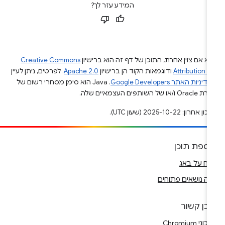
המידע עזר לך?
א אם צוין אחרת, התוכן של דף זה הוא ברישיון
Creative Commons
Attribution 4
ודוגמאות הקוד הן ברישיון
Apache 2.0
. לפרטים, ניתן לעיין
מדיניות האתר Google Developers‏
.‏ Java הוא סימן מסחרי רשום של
Or ו/או של השותפים העצמאיים שלה.
ן אחרון: 2025-10-22 (שעון UTC).
וספת תוכן
ווח על באג
ה נושאים פתוחים
וכן קשור
וני Chromium