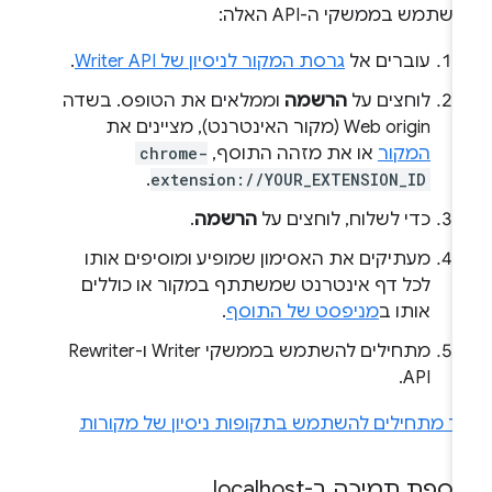
שתמש בממשקי ה-API האלה:
עוברים אל
גרסת המקור לניסיון של Writer API
.
לוחצים על
הרשמה
וממלאים את הטופס. בשדה
Web origin (מקור האינטרנט), מציינים את
המקור
או את מזהה התוסף,
chrome-
.
extension://YOUR_EXTENSION_ID
כדי לשלוח, לוחצים על
הרשמה
.
מעתיקים את האסימון שמופיע ומוסיפים אותו
לכל דף אינטרנט שמשתתף במקור או כוללים
אותו ב
מניפסט של התוסף
.
מתחילים להשתמש בממשקי Writer ו-Rewriter
API.
יך מתחילים להשתמש בתקופות ניסיון של מקורות
ספת תמיכה ב-localhost