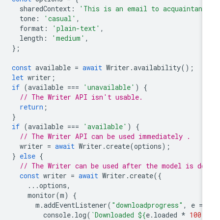
sharedContext
:
'This is an email to acquaintanc
tone
:
'casual'
,
format
:
'plain-text'
,
length
:
'medium'
,
};
const
available
=
await
Writer
.
availability
();
let
writer
;
if
(
available
===
'unavailable'
)
{
// The Writer API isn't usable.
return
;
}
if
(
available
===
'available'
)
{
// The Writer API can be used immediately .
writer
=
await
Writer
.
create
(
options
);
}
else
{
// The Writer can be used after the model is do
const
writer
=
await
Writer
.
create
({
...
options
,
monitor
(
m
)
{
m
.
addEventListener
(
"downloadprogress"
,
e
=
>
console
.
log
(
`Downloaded 
${
e
.
loaded
*
100
}