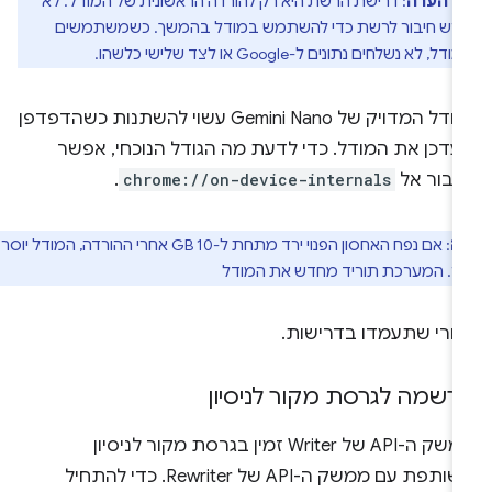
הערה
: דרישת הרשת היא רק להורדה הראשונית של המודל. לא
רש חיבור לרשת כדי להשתמש במודל בהמשך. כשמשתמשים
דל, לא נשלחים נתונים ל-Google או לצד שלישי כלשהו.
הגודל המדויק של Gemini Nano עשוי להשתנות כשהדפדפן
עדכן את המודל. כדי לדעת מה הגודל הנוכחי, אפשר
עבור אל
chrome://on-device-internals
.
ה
: אם נפח האחסון הפנוי ירד מתחת ל-10 GB אחרי ההורדה, המודל יוסר
. המערכת תוריד מחדש את המודל
חרי שתעמדו בדרישות.
רשמה לגרסת מקור לניסיון
ממשק ה-API של Writer זמין בגרסת מקור לניסיון
משותפת עם ממשק ה-API של Rewriter. כדי להתחיל