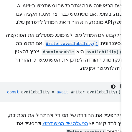
בפעם הראשונה שבה אתר כלשהו משתמש ב-AI API
ובנה. בפועל, אם משתמש כבר יצר אינטראקציה עם
 מובנה, הוא הוריד את המודל לדפדפן שלו.
די לקבוע אם המודל מוכן לשימוש, מפעילים את הפונקציה
אסינכרונית
Writer.availability()
. אם התשובה
-
availability()
היא
downloadable
, צריך להאזין
התקדמות ההורדה ולעדכן את המשתמש, כי ההורדה
שויה להימשך זמן מה.
const
availability
=
await
Writer
.
availability
();
די להפעיל את ההורדה של המודל ולהתחיל את הכתיבה,
ריך לבדוק אם יש
הפעלה של המשתמש
ולהפעיל את
Writer.create()