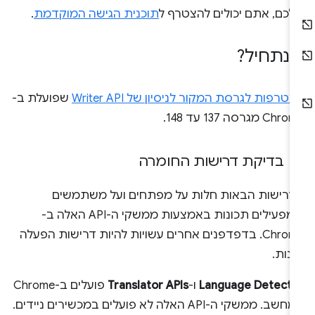
לכם, אתם יכולים להצטרף ל
תוכנית הגישה המוקדמת
.
נתחיל?
טרפות לגרסת המקור לניסיון של Writer API
שפועלת ב-
Ch מגרסה 137 עד 148.
בדיקת דרישות החומרה
דרישות הבאות חלות על מפתחים ועל משתמשים
שמפעילים תכונות באמצעות ממשקי ה-API האלה ב-
Chrome. בדפדפנים אחרים עשויות להיות דרישות הפעלה
נות.
Language Detecto
ו-
Translator APIs
פועלים ב-Chrome
שב. ממשקי ה-API האלה לא פועלים במכשירים ניידים.