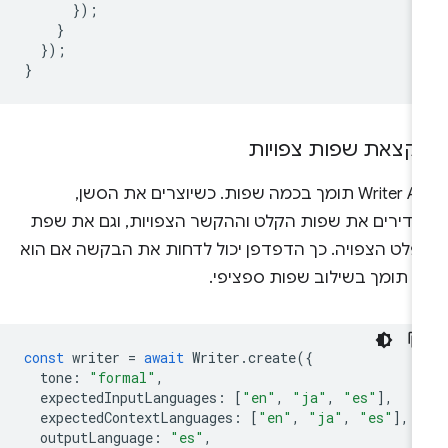
});
}
});
}
קצאת שפות צפויות
‫Writer API תומך בכמה שפות. כשיוצרים את הסשן,
גדירים את שפות הקלט וההקשר הצפויות, וגם את שפת
פלט הצפויה. כך הדפדפן יכול לדחות את הבקשה אם הוא
א תומך בשילוב שפות ספציפי.
const
writer
=
await
Writer
.
create
({
tone
:
"formal"
,
expectedInputLanguages
:
[
"en"
,
"ja"
,
"es"
],
expectedContextLanguages
:
[
"en"
,
"ja"
,
"es"
],
outputLanguage
:
"es"
,