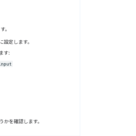
ます。
] に設定します。
ます:
input
どうかを確認します。