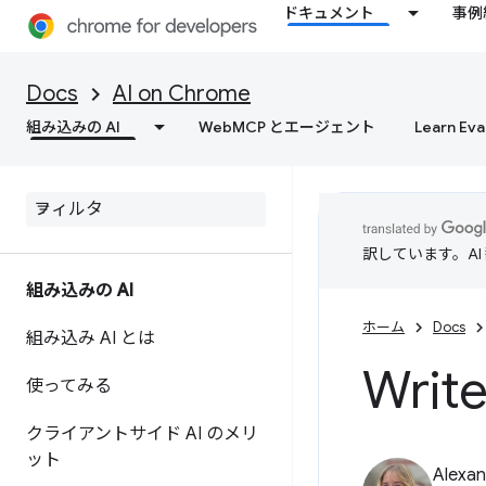
ドキュメント
事例
Docs
AI on Chrome
組み込みの AI
WebMCP とエージェント
Learn Eva
訳しています。A
組み込みの AI
ホーム
Docs
組み込み AI とは
Write
使ってみる
クライアントサイド AI のメリ
ット
Alexan