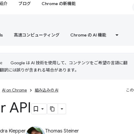
紹介
ブログ
Chrome の新機能
ls
高速コンピューティング
Chrome の AI 機能
Google は AI 技術を使用して、コンテンツをご希望の言語に翻
I 翻訳には誤りが含まれる場合があります。
AI on Chrome
組み込みの AI
この
r API
dra Klepper
Thomas Steiner