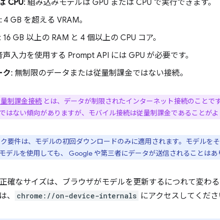
は CPU
: 組み込みモデルは GPU または CPU で実行できます。
: 4 GB を超える VRAM。
: 16 GB 以上の RAM と 4 個以上の CPU コア。
 音声入力を使用する Prompt API には GPU が必要です。
ーク
: 無制限のデータまたは従量制課金ではない接続。
従量制課金接続
とは、データが制限されたインターネット接続のことです。
ではない傾向がありますが、モバイル接続は従量制課金であることがよ
ワーク要件は、モデルの初回ダウンロードのみに適用されます。モデルを
モデルを使用しても、 Google や第三者にデータが送信されることは
ano の正確なサイズは、ブラウザがモデルを更新するにつれて変
は、
chrome://on-device-internals
にアクセスしてくださ