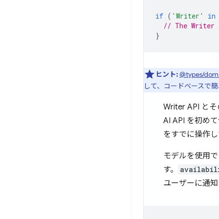
if
(
'Writer'
in
// The Writer 
}
ヒント:
@types/dom
して、コードベースで簡
Writer A
AI API を
をすでに操作し
モデルを使用で
す。
availabil
ユーザーに通知