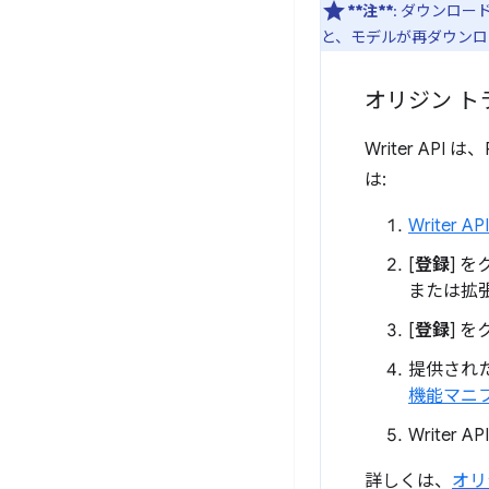
**注**
: ダウンロ
と、モデルが再ダウンロ
オリジン ト
Writer AP
は:
Writer
[
登録
] 
または拡張
[
登録
] 
提供され
機能マニフ
Writer 
詳しくは、
オリ