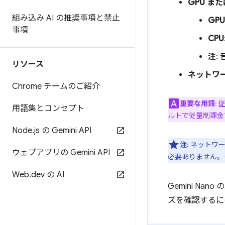
GPU また
組み込み AI の推奨事項と禁止
GPU
事項
CPU
注
:
リソース
ネットワ
Chrome チームのご紹介
重要な用語
:
用語集とコンセプト
ルトで従量制課金
Node
.
js の Gemini API
注
: ネット
ウェブアプリの Gemini API
必要ありません。
Web
.
dev の AI
Gemini N
ズを確認するに