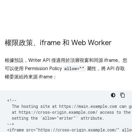
權限政策、iframe 和 Web Worker
根據預設，Writer API 僅適用於頂層視窗和同源 iframe。您
可以使用 Permission Policy
allow=""
屬性，將 API 存取
權委派給跨來源 iframe：
<!--

  The hosting site at https://main.example.com can gr
  at https://cross-origin.example.com/ access to the 
  setting the `allow="writer"` attribute.

-->
