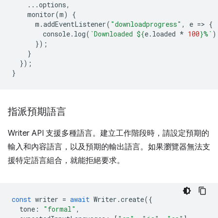
...
options
,
monitor
(
m
)
{
m
.
addEventListener
(
"downloadprogress"
,
e
=
>
{
console
.
log
(
`Downloaded 
${
e
.
loaded
*
100
}
%`
)
});
}
});
}
指派預期語言
Writer API 支援多種語言。建立工作階段時，請設定預期的
輸入和內容語言，以及預期的輸出語言。如果瀏覽器無法支
援特定語言組合，就能拒絕要求。
const
writer
=
await
Writer
.
create
({
tone
:
"formal"
,