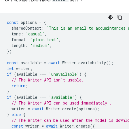
const
options
=
{
sharedContext
:
'This is an email to acquaintances 
tone
:
'casual'
,
format
:
'plain-text'
,
length
:
'medium'
,
};
const
available
=
await
Writer
.
availability
();
let
writer
;
if
(
available
===
'unavailable'
)
{
// The Writer API isn't usable.
return
;
}
if
(
available
===
'available'
)
{
// The Writer API can be used immediately .
writer
=
await
Writer
.
create
(
options
);
}
else
{
// The Writer can be used after the model is downl
const
writer
=
await
Writer
.
create
({