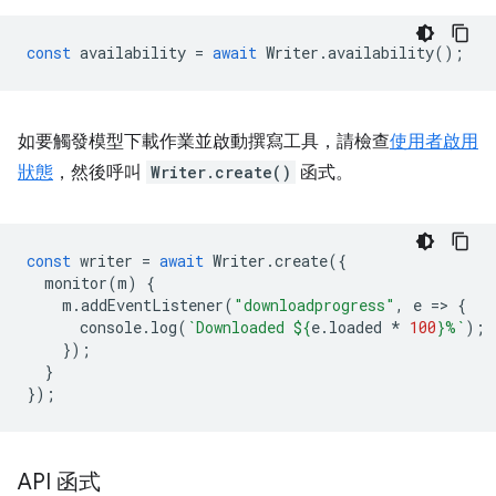
const
availability
=
await
Writer
.
availability
();
如要觸發模型下載作業並啟動撰寫工具，請檢查
使用者啟用
狀態
，然後呼叫
Writer.create()
函式。
const
writer
=
await
Writer
.
create
({
monitor
(
m
)
{
m
.
addEventListener
(
"downloadprogress"
,
e
=
>
{
console
.
log
(
`Downloaded 
${
e
.
loaded
*
100
}
%`
);
});
}
});
API 函式