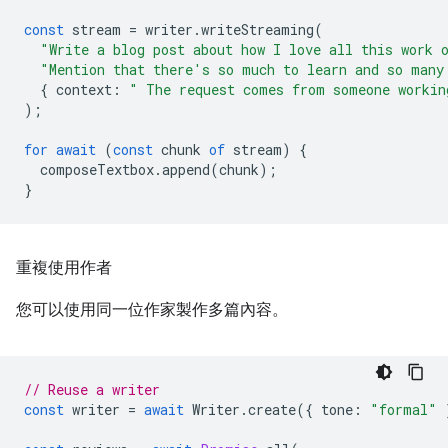
const
stream
=
writer
.
writeStreaming
(
"Write a blog post about how I love all this work 
"Mention that there's so much to learn and so many
{
context
:
" The request comes from someone workin
);
for
await
(
const
chunk
of
stream
)
{
composeTextbox
.
append
(
chunk
);
}
重複使用作者
您可以使用同一位作家製作多篇內容。
// Reuse a writer
const
writer
=
await
Writer
.
create
({
tone
:
"formal"