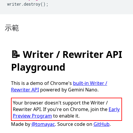
writer
.
destroy
();
示範