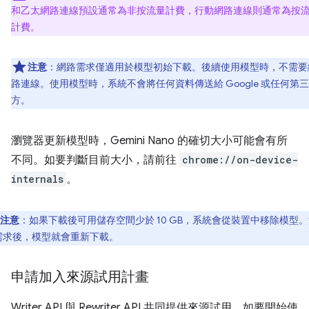
和乙太網路連線預設通常為非按流量計費，行動網路連線則通常為按
計費。
注意
：網路需求僅適用於模型初始下載。後續使用模型時，不需要
路連線。使用模型時，系統不會將任何資料傳送給 Google 或任何第三
方。
瀏覽器更新模型時，Gemini Nano 的確切大小可能會有所
不同。如要判斷目前大小，請前往
chrome://on-device-
internals
。
注意
：如果下載後可用儲存空間少於 10 GB，系統會從裝置中移除模型
需求後，模型就會重新下載。
申請加入來源試用計畫
Writer API 與 Rewriter API 共同提供來源試用。如要開始使