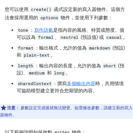
您可以使用
create()
函式設定新的寫入器物件。這個方
法會採用選用的
options
物件，並使用下列參數：
tone
：
寫作語氣
是指內容的風格、特質或態度。值
可以設為
formal
、
neutral
(預設值) 或
casual
。
format
：輸出格式，允許的值為
markdown
(預設)
和
plain-text
。
length
：輸出內容的長度，允許的值為
short
(預
設)、
medium
和
long
。
sharedContext
：撰寫
多個輸出內容
時，共用情境
可協助模型建立更符合您期望的內容。
注意：
參數設定完成後就無法變更。如需修改參數，請建立新的寫入
器物件。
以下範例說明如何啟動
writer
物件：