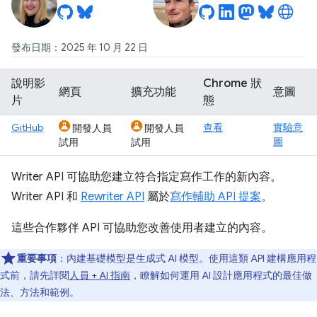
發布日期：2025 年 10 月 22 日
說明影
Chrome 狀
網頁
擴充功能
意圖
片
態
GitHub
查看
實驗意
開發人員
開發人員
圖
試用
試用
Writer API 可協助您建立符合指定寫作工作的新內容。
Writer API 和
Rewriter API
屬於
寫作輔助 API 提案
。
這些合作夥伴 API 可協助您改善使用者建立的內容。
重要事項
：內建基礎模型是生成式 AI 模型。使用這類 API 建構應用程
式前，請先詳閱
人員 + AI 指南
，瞭解如何運用 AI 設計應用程式的最佳做
法、方法和範例。