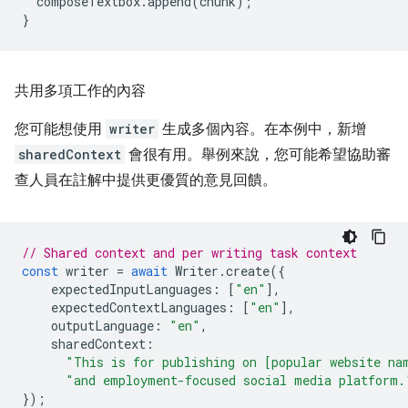
composeTextbox
.
append
(
chunk
);
}
共用多項工作的內容
您可能想使用
writer
生成多個內容。在本例中，新增
sharedContext
會很有用。舉例來說，您可能希望協助審
查人員在註解中提供更優質的意見回饋。
// Shared context and per writing task context
const
writer
=
await
Writer
.
create
({
expectedInputLanguages
:
[
"en"
],
expectedContextLanguages
:
[
"en"
],
outputLanguage
:
"en"
,
sharedContext
:
"This is for publishing on [popular website na
"and employment-focused social media platform.
});