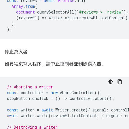
const
reviews
=
await
Promise
.
all
(
Array
.
from
(
document
.
querySelectorAll
(
"#reviews > .review"
),
(
reviewEl
)
=
>
writer
.
write
(
reviewEl
.
textContent
)
),
);
停止寫入者
如要結束寫入程序，請中止控制器並刪除寫入器。
// Aborting a writer
const
controller
=
new
AbortController
();
stopButton
.
onclick
=
()
=
>
controller
.
abort
();
const
writer
=
await
Writer
.
create
({
signal
:
control
await
writer
.
write
(
reviewEl
.
textContent
,
{
signal
:
c
// Destroying a writer