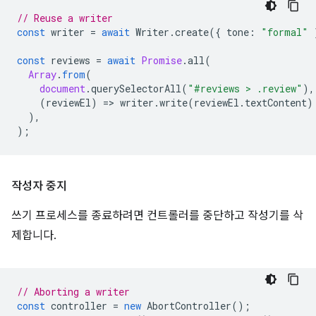
// Reuse a writer
const
writer
=
await
Writer
.
create
({
tone
:
"formal"
const
reviews
=
await
Promise
.
all
(
Array
.
from
(
document
.
querySelectorAll
(
"#reviews > .review"
),
(
reviewEl
)
=
>
writer
.
write
(
reviewEl
.
textContent
)
),
);
작성자 중지
쓰기 프로세스를 종료하려면 컨트롤러를 중단하고 작성기를 삭
제합니다.
// Aborting a writer
const
controller
=
new
AbortController
();