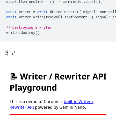
stopButton
.
onclick
=
()
=
>
controller
.
abort
();
const
writer
=
await
Writer
.
create
({
signal
:
control
await
writer
.
write
(
reviewEl
.
textContent
,
{
signal
:
c
// Destroying a writer
writer
.
destroy
();
데모