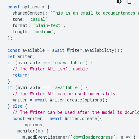
const
options
=
{
sharedContext
:
'This is an email to acquaintances 
tone
:
'casual'
,
format
:
'plain-text'
,
length
:
'medium'
,
};
const
available
=
await
Writer
.
availability
();
let
writer
;
if
(
available
===
'unavailable'
)
{
// The Writer API isn't usable.
return
;
}
if
(
available
===
'available'
)
{
// The Writer API can be used immediately .
writer
=
await
Writer
.
create
(
options
);
}
else
{
// The Writer can be used after the model is downl
const
writer
=
await
Writer
.
create
({
...
options
,
monitor
(
m
)
{
m
.
addEventListener
(
"downloadprogress"
,
e
=
>
{