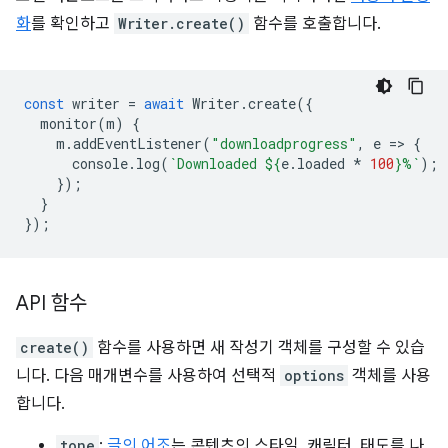
화
를 확인하고
Writer.create()
함수를 호출합니다.
const
writer
=
await
Writer
.
create
({
monitor
(
m
)
{
m
.
addEventListener
(
"downloadprogress"
,
e
=
>
{
console
.
log
(
`Downloaded 
${
e
.
loaded
*
100
}
%`
);
});
}
});
API 함수
create()
함수를 사용하면 새 작성기 객체를 구성할 수 있습
니다. 다음 매개변수를 사용하여 선택적
options
객체를 사용
합니다.
tone
:
글의 어조
는 콘텐츠의 스타일, 캐릭터, 태도를 나