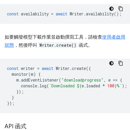
const
availability
=
await
Writer
.
availability
();
如要觸發模型下載作業並啟動撰寫工具，請檢查
使用者啟用
狀態
，然後呼叫
Writer.create()
函式。
const
writer
=
await
Writer
.
create
({
monitor
(
m
)
{
m
.
addEventListener
(
"downloadprogress"
,
e
=
>
{
console
.
log
(
`Downloaded 
${
e
.
loaded
*
100
}
%`
);
});
}
});
API 函式