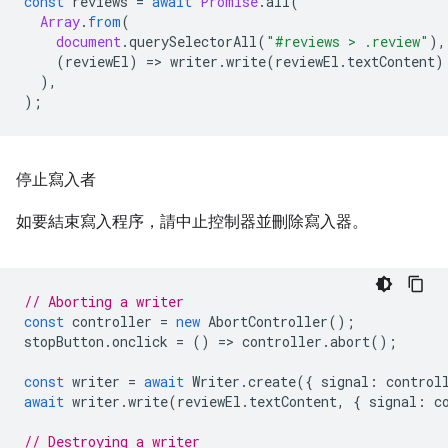
const
reviews
=
await
Promise
.
all
(
Array
.
from
(
document
.
querySelectorAll
(
"#reviews > .review"
),
(
reviewEl
)
=
>
writer
.
write
(
reviewEl
.
textContent
)
),
);
停止寫入者
如要結束寫入程序，請中止控制器並刪除寫入器。
// Aborting a writer
const
controller
=
new
AbortController
();
stopButton
.
onclick
=
()
=
>
controller
.
abort
();
const
writer
=
await
Writer
.
create
({
signal
:
control
await
writer
.
write
(
reviewEl
.
textContent
,
{
signal
:
c
// Destroying a writer