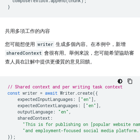
composeTextbox
.
append
(
chunk
);
}
共用多項工作的內容
您可能想使用
writer
生成多個內容。在本例中，新增
sharedContext
會很有用。舉例來說，您可能希望協助審
查人員在註解中提供更優質的意見回饋。
// Shared context and per writing task context
const
writer
=
await
Writer
.
create
({
expectedInputLanguages
:
[
"en"
],
expectedContextLanguages
:
[
"en"
],
outputLanguage
:
"en"
,
sharedContext
:
"This is for publishing on [popular website na
"and employment-focused social media platform.
});