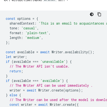
const
options
=
{
sharedContext
:
'This is an email to acquaintances 
tone
:
'casual'
,
format
:
'plain-text'
,
length
:
'medium'
,
};
const
available
=
await
Writer
.
availability
();
let
writer
;
if
(
available
===
'unavailable'
)
{
// The Writer API isn't usable.
return
;
}
if
(
available
===
'available'
)
{
// The Writer API can be used immediately .
writer
=
await
Writer
.
create
(
options
);
}
else
{
// The Writer can be used after the model is downl
const
writer
=
await
Writer
.
create
({