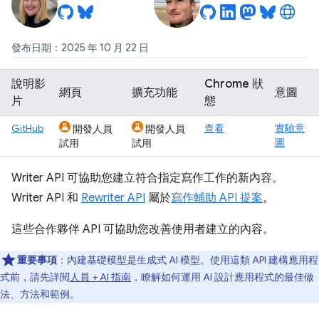
發布日期：2025 年 10 月 22 日
說明影
Chrome 狀
網頁
擴充功能
意圖
片
態
GitHub
查看
實驗意
開發人員
開發人員
圖
試用
試用
Writer API 可協助您建立符合指定寫作工作的新內容。
Writer API 和
Rewriter API
屬於
寫作輔助 API 提案
。
這些合作夥伴 API 可協助您改善使用者建立的內容。
重要事項
：內建基礎模型是生成式 AI 模型。使用這類 API 建構應用程
式前，請先詳閱
人員 + AI 指南
，瞭解如何運用 AI 設計應用程式的最佳做
法、方法和範例。