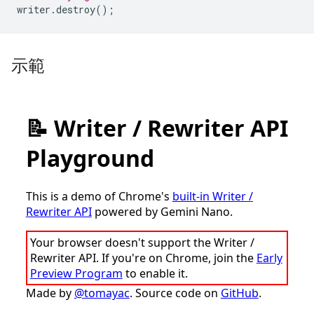
writer
.
destroy
();
示範