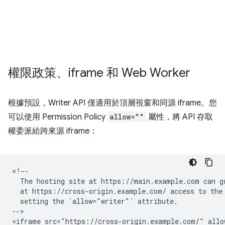
權限政策、iframe 和 Web Worker
根據預設，Writer API 僅適用於頂層視窗和同源 iframe。您
可以使用 Permission Policy
allow=""
屬性，將 API 存取
權委派給跨來源 iframe：
<!--

  The hosting site at https://main.example.com can gr
  at https://cross-origin.example.com/ access to the 
  setting the `allow="writer"` attribute.

-->
