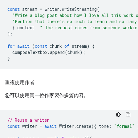
const
stream
=
writer
.
writeStreaming
(
"Write a blog post about how I love all this work 
"Mention that there's so much to learn and so many
{
context
:
" The request comes from someone workin
);
for
await
(
const
chunk
of
stream
)
{
composeTextbox
.
append
(
chunk
);
}
重複使用作者
您可以使用同一位作家製作多篇內容。
// Reuse a writer
const
writer
=
await
Writer
.
create
({
tone
:
"formal"