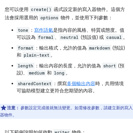
您可以使用
create()
函式設定新的寫入器物件。這個方
法會採用選用的
options
物件，並使用下列參數：
tone
：
寫作語氣
是指內容的風格、特質或態度。值
可以設為
formal
、
neutral
(預設值) 或
casual
。
format
：輸出格式，允許的值為
markdown
(預設)
和
plain-text
。
length
：輸出內容的長度，允許的值為
short
(預
設)、
medium
和
long
。
sharedContext
：撰寫
多個輸出內容
時，共用情境
可協助模型建立更符合您期望的內容。
注意：
參數設定完成後就無法變更。如需修改參數，請建立新的寫入
器物件。
以下範例說明如何啟動
writer
物件：