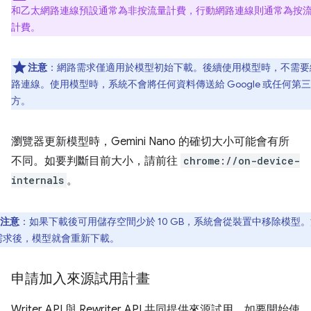
和乙太網路連線預設通常為非按流量計費，行動網路連線則通常為按
計費。
注意
：網路需求僅適用於模型初始下載。後續使用模型時，不需要
路連線。使用模型時，系統不會將任何資料傳送給 Google 或任何第三
方。
瀏覽器更新模型時，Gemini Nano 的確切大小可能會有所
不同。如要判斷目前大小，請前往
chrome://on-device-
internals
。
注意
：如果下載後可用儲存空間少於 10 GB，系統會從裝置中移除模型
需求後，模型就會重新下載。
申請加入來源試用計畫
Writer API 與 Rewriter API 共同提供來源試用。如要開始使