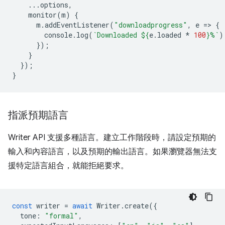
...
options
,
monitor
(
m
)
{
m
.
addEventListener
(
"downloadprogress"
,
e
=
>
{
console
.
log
(
`Downloaded 
${
e
.
loaded
*
100
}
%`
)
});
}
});
}
指派預期語言
Writer API 支援多種語言。建立工作階段時，請設定預期的
輸入和內容語言，以及預期的輸出語言。如果瀏覽器無法支
援特定語言組合，就能拒絕要求。
const
writer
=
await
Writer
.
create
({
tone
:
"formal"
,