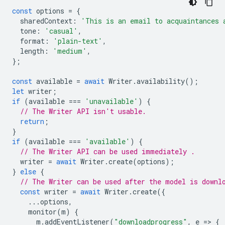
const
options
=
{
sharedContext
:
'This is an email to acquaintances 
tone
:
'casual'
,
format
:
'plain-text'
,
length
:
'medium'
,
};
const
available
=
await
Writer
.
availability
();
let
writer
;
if
(
available
===
'unavailable'
)
{
// The Writer API isn't usable.
return
;
}
if
(
available
===
'available'
)
{
// The Writer API can be used immediately .
writer
=
await
Writer
.
create
(
options
);
}
else
{
// The Writer can be used after the model is downl
const
writer
=
await
Writer
.
create
({
...
options
,
monitor
(
m
)
{
m
.
addEventListener
(
"downloadprogress"
,
e
=
>
{