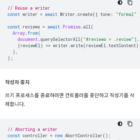
// Reuse a writer
const
writer
=
await
Writer
.
create
({
tone
:
"formal"
const
reviews
=
await
Promise
.
all
(
Array
.
from
(
document
.
querySelectorAll
(
"#reviews > .review"
),
(
reviewEl
)
=
>
writer
.
write
(
reviewEl
.
textContent
)
),
);
작성자 중지
쓰기 프로세스를 종료하려면 컨트롤러를 중단하고 작성기를 삭
제합니다.
// Aborting a writer
const
controller
=
new
AbortController
();