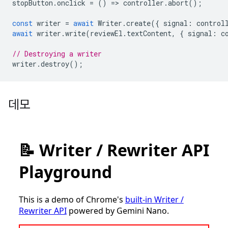
stopButton
.
onclick
=
()
=
>
controller
.
abort
();
const
writer
=
await
Writer
.
create
({
signal
:
control
await
writer
.
write
(
reviewEl
.
textContent
,
{
signal
:
c
// Destroying a writer
writer
.
destroy
();
데모