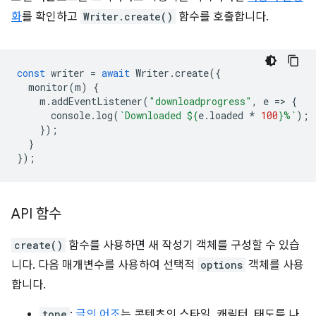
화
를 확인하고
Writer.create()
함수를 호출합니다.
const
writer
=
await
Writer
.
create
({
monitor
(
m
)
{
m
.
addEventListener
(
"downloadprogress"
,
e
=
>
{
console
.
log
(
`Downloaded 
${
e
.
loaded
*
100
}
%`
);
});
}
});
API 함수
create()
함수를 사용하면 새 작성기 객체를 구성할 수 있습
니다. 다음 매개변수를 사용하여 선택적
options
객체를 사용
합니다.
tone
:
글의 어조
는 콘텐츠의 스타일, 캐릭터, 태도를 나