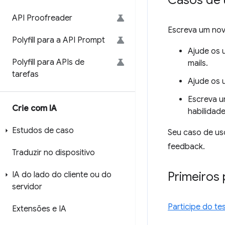
Casos de 
API Proofreader
Escreva um novo
Polyfill para a API Prompt
Ajude os 
Polyfill para APIs de
mails.
tarefas
Ajude os 
Escreva u
Crie com IA
habilidade
Estudos de caso
Seu caso de uso
feedback.
Traduzir no dispositivo
Primeiros
IA do lado do cliente ou do
servidor
Participe do te
Extensões e IA