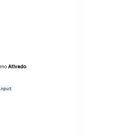
omo
Ativado
.
input