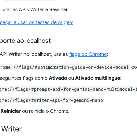
usar as APIs Writer e Rewriter.
eçar a usar os testes de origem
.
porte ao localhost
API Writer no localhost, use as
flags do Chrome
:
rome://flags/#optimization-guide-on-device-model
c
 seguintes flags como
Ativado
ou
Ativado multilíngue
:
ome://flags/#prompt-api-for-gemini-nano-multimodal-
ome://flags/#writer-api-for-gemini-nano
m
Reiniciar
ou reinicie o Chrome.
 Writer