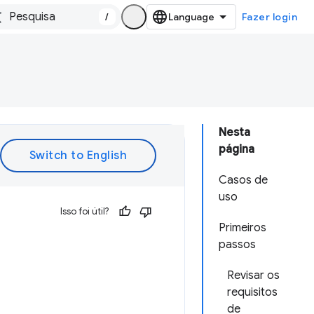
/
Fazer login
Nesta
página
Casos de
uso
Isso foi útil?
Primeiros
passos
Revisar os
requisitos
de