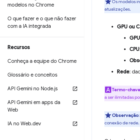
Os modelos in
modelos no Chrome
atualizações.
O que fazer e o que não fazer
com a IA integrada
GPU ou 
GPU
Recursos
CPU
Obs
Conheça a equipe do Chrome
Rede
: da
Glossário e conceitos
API Gemini no Node
.
js
Termo-chav
a ser ilimitadas 
API Gemini em apps da
Web
Observação
conexão de rede.
IA no Web
.
dev