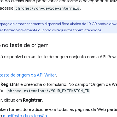
o do Gemini Nano pode variar conforme o navegador atualiz
 acesse
chrome://on-device-internals
.
 espaço de armazenamento disponível ficar abaixo de 10 GB após o do
erá baixado novamente quando os requisitos forem atendidos.
e no teste de origem
tá disponível em um teste de origem conjunto com a API Rewr
teste de origem da API Writer
.
m
Registrar
e preencha o formulário. No campo "Origem da We
são,
chrome-extension://YOUR_EXTENSION_ID
.
r, clique em
Registrar
.
oken fornecido e adicione-o a todas as páginas da Web parti
no
manifesto da extensão
.