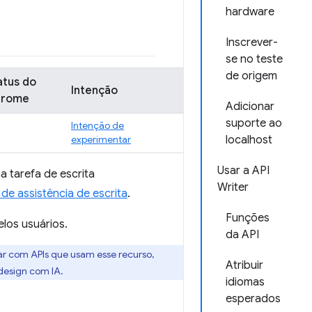
hardware
Inscrever-
se no teste
de origem
atus do
Intenção
rome
Adicionar
suporte ao
Intenção de
experimentar
localhost
Usar a API
 tarefa de escrita
Writer
de assistência de escrita
.
Funções
los usuários.
da API
ar com APIs que usam esse recurso,
Atribuir
design com IA.
idiomas
esperados