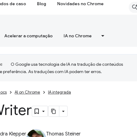
udos de caso
Blog
Novidades no Chrome
Acelerar a computação
IA no Chrome
O Google usa tecnologia de IA na tradução de conteúdos
e preferência. As traduções com IA podem ter erros.
ocs
AI on Chrome
IA integrada
riter
dra Klepper
Thomas Steiner