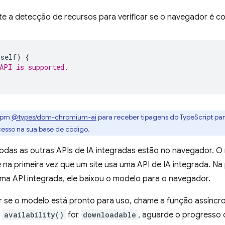
te a detecção de recursos para verificar se o navegador é c
self
)
{
API is supported.
 npm
@types/dom-chromium-ai
para receber tipagens do TypeScript para
acesso na sua base de código.
 todas as outras APIs de IA integradas estão no navegador. 
a primeira vez que um site usa uma API de IA integrada. Na p
uma API integrada, ele baixou o modelo para o navegador.
r se o modelo está pronto para uso, chame a função assínc
a
availability()
for
downloadable
, aguarde o progresso 