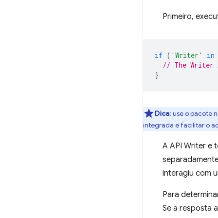
Primeiro, execu
if
(
'Writer'
in
// The Writer 
}
Dica
:
use o pacote
integrada e facilitar o 
A API Writer e
separadamente n
interagiu com 
Para determina
Se a resposta 