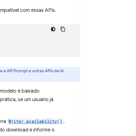
ompatível com essas APIs.
 a API Prompt e outras APIs de IA
O modelo é baixado
rática, se um usuário já
rona
Writer.availability()
.
do download e informe o