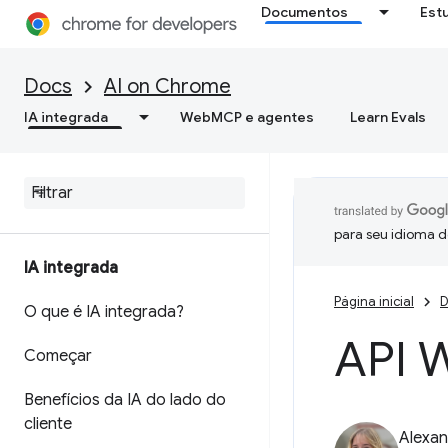
Documentos
Est
Docs
AI on Chrome
IA integrada
WebMCP e agentes
Learn Evals
para seu idioma d
IA integrada
Página inicial
D
O que é IA integrada?
API W
Começar
Benefícios da IA do lado do
cliente
Alexan