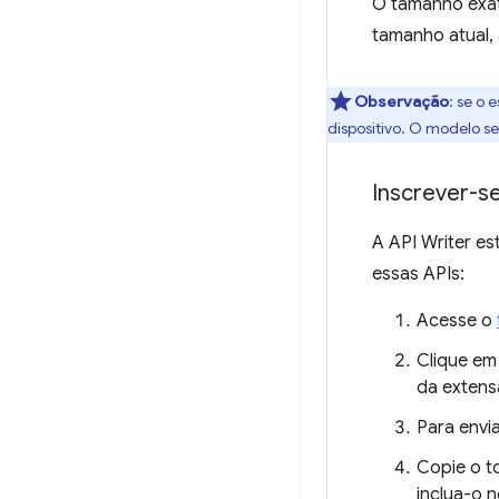
O tamanho exat
tamanho atual,
Observação
: se o
dispositivo. O modelo s
Inscrever-s
A API Writer es
essas APIs:
Acesse o
Clique e
da exten
Para envia
Copie o t
inclua-o 