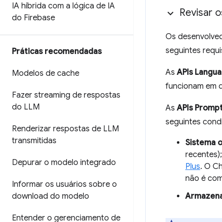
IA híbrida com a lógica de IA
Revisar o
do Firebase
Os desenvolved
seguintes requi
Práticas recomendadas
As
APIs Langu
Modelos de cache
funcionam em d
Fazer streaming de respostas
do LLM
As
APIs Promp
seguintes cond
Renderizar respostas de LLM
transmitidas
Sistema o
recentes)
Depurar o modelo integrado
Plus
. O C
não é com
Informar os usuários sobre o
download do modelo
Armazen
Entender o gerenciamento de