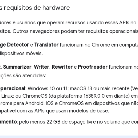
s requisitos de hardware
ores e usuários que operam recursos usando essas APIs no
sitos. Outros navegadores podem ter requisitos operacionais
age Detector
e
Translator
funcionam no Chrome em computa
ispositivos móveis.
t
,
Summarizer
,
Writer
,
Rewriter
e
Proofreader
funcionam n
ições são atendidas:
peracional
: Windows 10 ou 11; macOS 13 ou mais recente (Ve
; Linux; ou ChromeOS (da plataforma 16389.0.0 em diante) em
hrome para Android, iOS e ChromeOS em dispositivos que n
patível com as APIs que usam modelos de base.
amento
: pelo menos 22 GB de espaço livre no volume que co