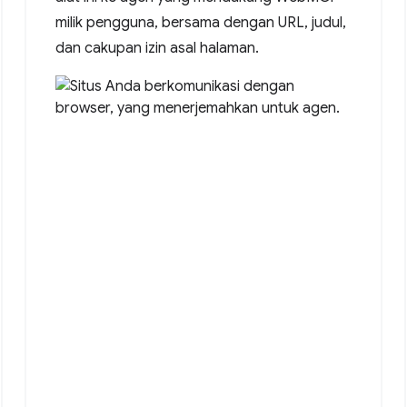
milik pengguna, bersama dengan URL, judul,
dan cakupan izin asal halaman.
ltation."
,
date"
},
email"
}
email"
]