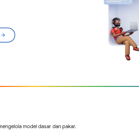
l
arrow_forward
engelola model dasar dan pakar.