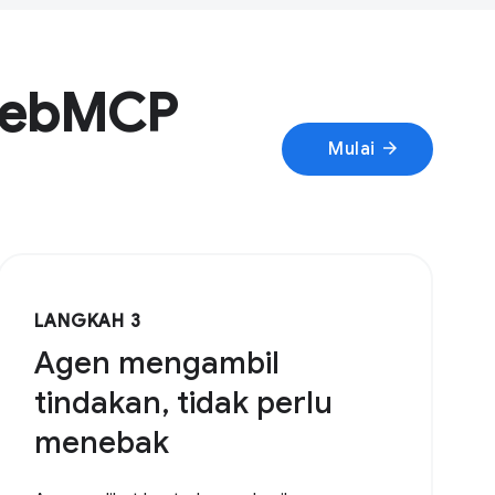
 WebMCP
arrow_forward
Mulai
LANGKAH 3
Agen mengambil
tindakan, tidak perlu
menebak