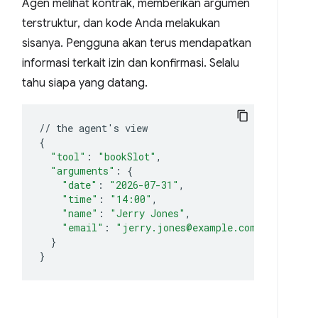
Agen melihat kontrak, memberikan argumen
terstruktur, dan kode Anda melakukan
sisanya. Pengguna akan terus mendapatkan
informasi terkait izin dan konfirmasi. Selalu
tahu siapa yang datang.
//
the
agent
'
s
{
"tool"
:
"bookSlot"
"arguments"
:
{
"date"
:
"2026-07-31"
"time"
:
"14:00"
"name"
:
"Jerry Jones"
"email"
:
"jerry.jones@example.com"
}
}