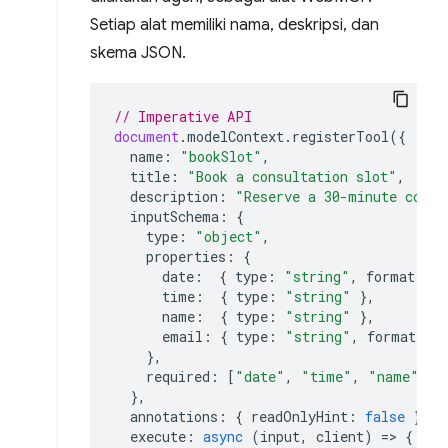
Setiap alat memiliki nama, deskripsi, dan
skema JSON.
// Imperative API
document
.
modelContext
.
registerTool
({
name
:
"bookSlot"
,
title
:
"Book a consultation slot"
,
description
:
"Reserve a 30-minute consu
inputSchema
:
{
type
:
"object"
,
properties
:
{
date
:
{
type
:
"string"
,
format
:
"
time
:
{
type
:
"string"
},
name
:
{
type
:
"string"
},
email
:
{
type
:
"string"
,
format
:
"
},
required
:
[
"date"
,
"time"
,
"name"
,
"
},
annotations
:
{
readOnlyHint
:
false
},
execute
:
async
(
input
,
client
)
=>
{