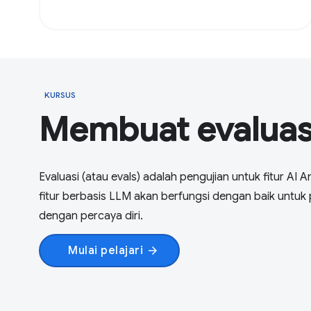
KURSUS
Membuat evaluasi
Evaluasi (atau evals) adalah pengujian untuk fitur AI
fitur berbasis LLM akan berfungsi dengan baik untu
dengan percaya diri.
Mulai pelajari
arrow_forward