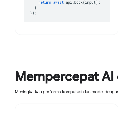
return
await
api
.
book
(
input
);
}
});
Mempercepat AI 
Meningkatkan performa komputasi dan model deng