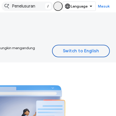
/
Masuk
I mungkin mengandung