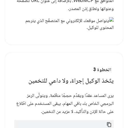
المتوافق مع WebMCP، بالإضافة إلى عنوان URL للصفحة
وعنوانها ونطاق إذن المصدر.
الخطوة 3
يتّخذ الوكيل إجراءً، ولا داعي للتخمين
يرى المساعد عقدًا ويقدّم حججًا منظّمة، ويتولّى الرمز
البرمجي الخاص بك باقي المهام. يبقى المستخدم على اطّلاع
على حالة الإذن والتأكيد. لا مزيد من التخمين.