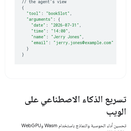
//
the
agent
'
s
{
"tool"
:
"bookSlot"
"arguments"
:
{
"date"
:
"2026-07-31"
"time"
:
"14:00"
"name"
:
"Jerry Jones"
"email"
:
"jerry.jones@example.com"
}
}
تسريع الذكاء الاصطناعي على
الويب
تحسين أداء الحوسبة والنماذج باستخدام Wasm وWebGPU