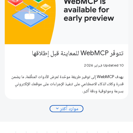
تتوفّر WebMCP للمعاينة قبل إطلاقها
Updated 10 فبراير 2026
يهدف WebMCP إلى توفير طريقة موحّدة لعرض الأدوات المنظَّمة، ما يضمن
قدرة وكلاء الذكاء الاصطناعي على تنفيذ الإجراءات على موقعك الإلكتروني
بسرعة وموثوقية ودقة أكبر.
expand_more
موارد أكثر