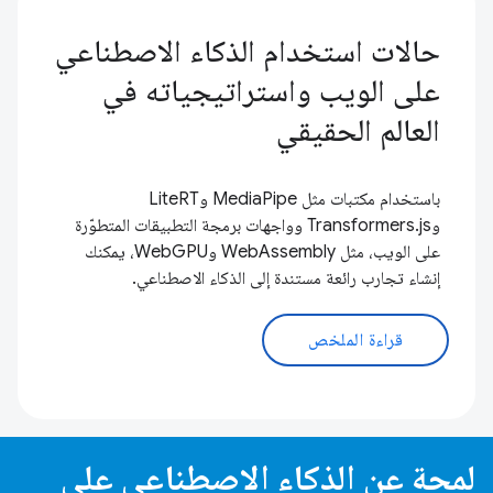
حالات استخدام الذكاء الاصطناعي
على الويب واستراتيجياته في
العالم الحقيقي
باستخدام مكتبات مثل MediaPipe وLiteRT
وTransformers.js وواجهات برمجة التطبيقات المتطوّرة
على الويب، مثل WebAssembly وWebGPU، يمكنك
إنشاء تجارب رائعة مستندة إلى الذكاء الاصطناعي.
قراءة الملخص
لمحة عن الذكاء الاصطناعي على