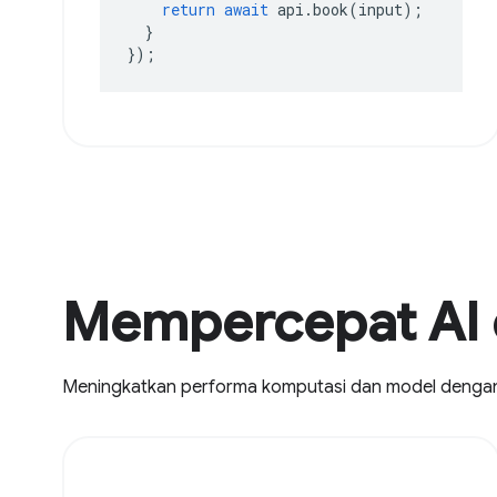
return
await
api
.
book
(
input
);
}
});
Mempercepat AI 
Meningkatkan performa komputasi dan model deng