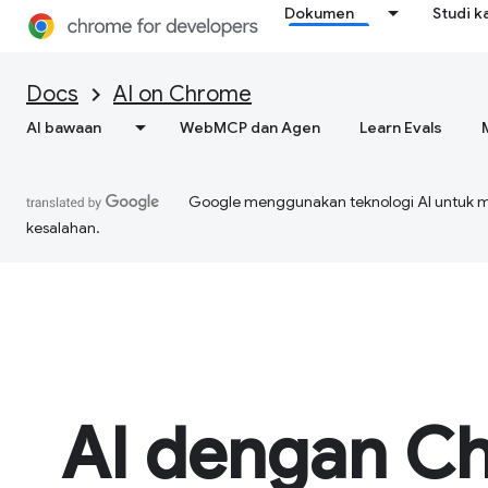
Dokumen
Studi k
Docs
AI on Chrome
AI bawaan
WebMCP dan Agen
Learn Evals
Google menggunakan teknologi AI untuk 
kesalahan.
AI dengan C