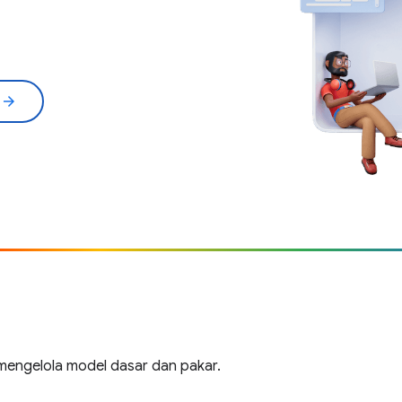
l
arrow_forward
engelola model dasar dan pakar.