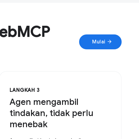
 WebMCP
arrow_forward
Mulai
LANGKAH 3
Agen mengambil
tindakan, tidak perlu
menebak