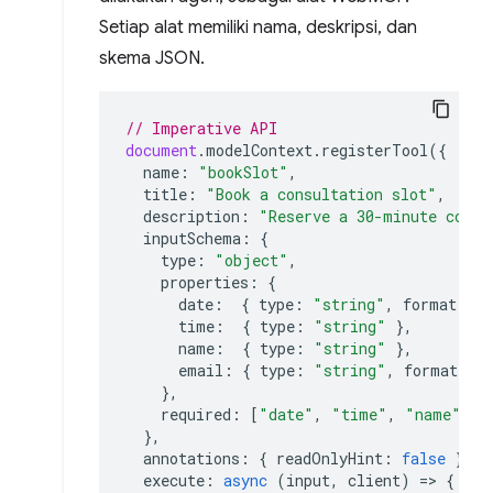
Setiap alat memiliki nama, deskripsi, dan
skema JSON.
// Imperative API
document
.
modelContext
.
registerTool
({
name
:
"bookSlot"
,
title
:
"Book a consultation slot"
,
description
:
"Reserve a 30-minute consu
inputSchema
:
{
type
:
"object"
,
properties
:
{
date
:
{
type
:
"string"
,
format
:
"
time
:
{
type
:
"string"
},
name
:
{
type
:
"string"
},
email
:
{
type
:
"string"
,
format
:
"
},
required
:
[
"date"
,
"time"
,
"name"
,
"
},
annotations
:
{
readOnlyHint
:
false
},
execute
:
async
(
input
,
client
)
=>
{