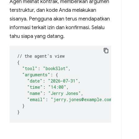
Agen melihat kontrak, memberikan argumen
terstruktur, dan kode Anda melakukan
sisanya. Pengguna akan terus mendapatkan
informasi terkait izin dan konfirmasi. Selalu
tahu siapa yang datang.
//
the
agent
'
s
{
"tool"
:
"bookSlot"
"arguments"
:
{
"date"
:
"2026-07-31"
"time"
:
"14:00"
"name"
:
"Jerry Jones"
"email"
:
"jerry.jones@example.com"
}
}