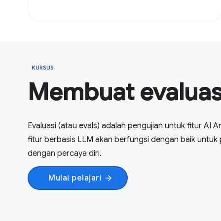
KURSUS
Membuat evaluasi
Evaluasi (atau evals) adalah pengujian untuk fitur AI
fitur berbasis LLM akan berfungsi dengan baik untu
dengan percaya diri.
Mulai pelajari
arrow_forward