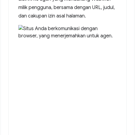
milik pengguna, bersama dengan URL, judul,
dan cakupan izin asal halaman.
ltation."
,
date"
},
email"
}
email"
]