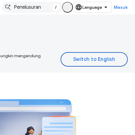
/
Masuk
I mungkin mengandung