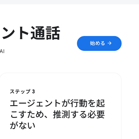
ェント通話
arrow_forward
始める
I
ステップ 3
エージェントが行動を起
こすため、推測する必要
がない