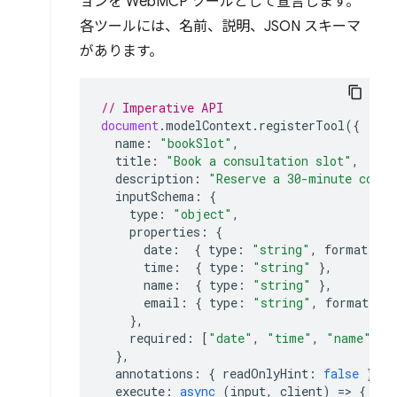
ョンを WebMCP ツールとして宣言します。
各ツールには、名前、説明、JSON スキーマ
があります。
// Imperative API
document
.
modelContext
.
registerTool
({
name
:
"bookSlot"
,
title
:
"Book a consultation slot"
,
description
:
"Reserve a 30-minute consu
inputSchema
:
{
type
:
"object"
,
properties
:
{
date
:
{
type
:
"string"
,
format
:
"
time
:
{
type
:
"string"
},
name
:
{
type
:
"string"
},
email
:
{
type
:
"string"
,
format
:
"
},
required
:
[
"date"
,
"time"
,
"name"
,
"
},
annotations
:
{
readOnlyHint
:
false
},
execute
:
async
(
input
,
client
)
=>
{