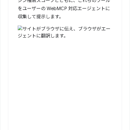
ジン権限スコープとともに、これらのツール
をユーザーの WebMCP 対応エージェントに
収集して提示します。
ltation."
,
date"
},
email"
}
email"
]