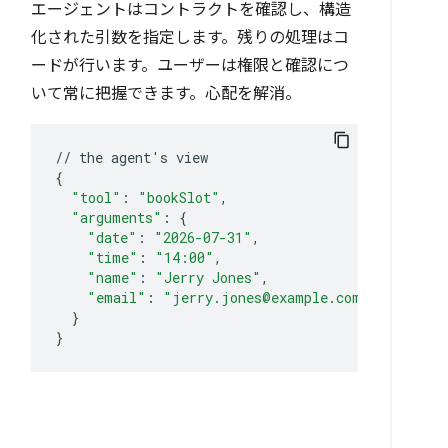
エージェントはコントラクトを確認し、構造
化された引数を指定します。残りの処理はコ
ードが行います。ユーザーは権限と確認につ
いて常に把握できます。心配を解消。
//
the
agent
'
s
{
"tool"
:
"bookSlot"
"arguments"
:
{
"date"
:
"2026-07-31"
"time"
:
"14:00"
"name"
:
"Jerry Jones"
"email"
:
"jerry.jones@example.com"
}
}