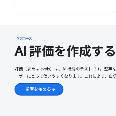
学習コース
AI 評価を作成す
評価（または evals）は、AI 機能のテストです。堅牢な
ーザーにとって使いやすくなります。これにより、自
学習を始める
arrow_forward